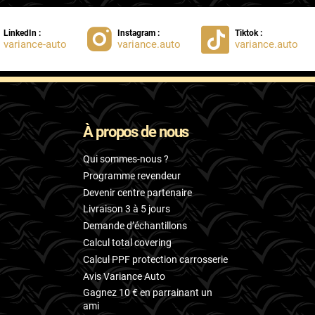
LinkedIn :
Instagram :
Tiktok :
variance-auto
variance.auto
variance.auto
À propos de nous
Qui sommes-nous ?
Programme revendeur
Devenir centre partenaire
Livraison 3 à 5 jours
Demande d’échantillons
Calcul total covering
Calcul PPF protection carrosserie
Avis Variance Auto
Gagnez 10 € en parrainant un
ami