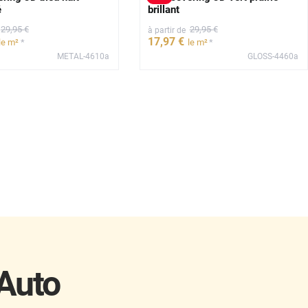
é
brillant
29
,95
€
29
,95
€
à partir de
17
,97
€
*
*
le m²
le m²
METAL-4610a
GLOSS-4460a
*****
 Auto