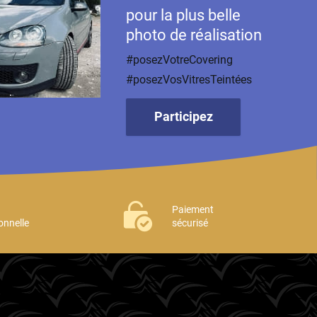
pour la plus belle
photo de réalisation
#posezVotreCovering
#posezVosVitresTeintées
Participez
Paiement
onnelle
sécurisé