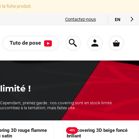
r la fiche produit.
Contactez-nous
EN
FR
ES
Tuto de pose
IT
S
DE
imité !
 Cependant, prenez garde : nos covering sont en stock limité.
ccombez à la tentation, mais faites vite ...
ering 3D rouge flamme
Film covering 3D beige foncé
-
40
%
 satin
brillant