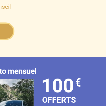
seil
to mensuel
100
€
OFFERTS