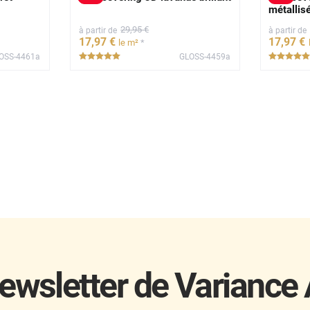
métallis
29
,95
€
à partir de
à partir de
17
,97
€
17
,97
€
*
le m²
OSS-4461a
GLOSS-4459a
*****
ewsletter de Variance