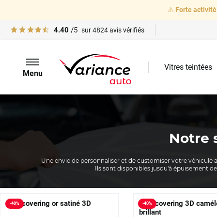
⚠️
Forte activité
4.40
/5
sur
4824
avis vérifiés
Vitres teintées
Menu
Notre 
Une envie de personnaliser et de customiser votre véhicule a
Ils sont disponibles jusqu'à épuisement des
Film covering or satiné 3D
Film covering 3D camél
-
40
%
-
40
%
brillant