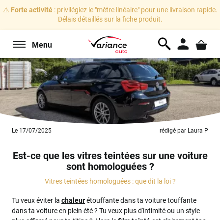
⚠️
Forte activité
: privilégiez le "mètre linéaire" pour une livraison rapide.
Délais détaillés sur la fiche produit.
Menu
Le 17/07/2025
rédigé par Laura P
Est-ce que les vitres teintées sur une voiture
sont homologuées ?
Vitres teintées homologuées : que dit la loi ?
Tu veux éviter la
chaleur
étouffante dans ta voiture touffante
dans ta voiture en plein été ? Tu veux plus d'intimité ou un style