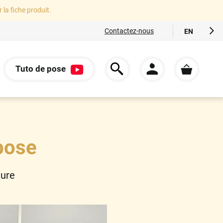
r la fiche produit.
Contactez-nous
EN
FR
ES
Tuto de pose
IT
S
DE
pose
ture