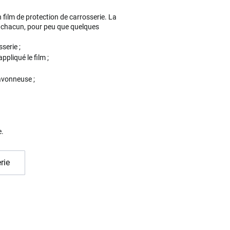
film de protection de carrosserie. La
un chacun, pour peu que quelques
serie ;
ppliqué le film ;
savonneuse ;
e.
rie