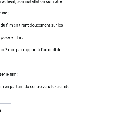
 adhésif, son installation sur votre
use ;
 du film en tirant doucement sur les
osé le film ;
viron 2 mm par rapport à l’arrondi de
r le film ;
lm en partant du centre vers l'extrémité.
s.