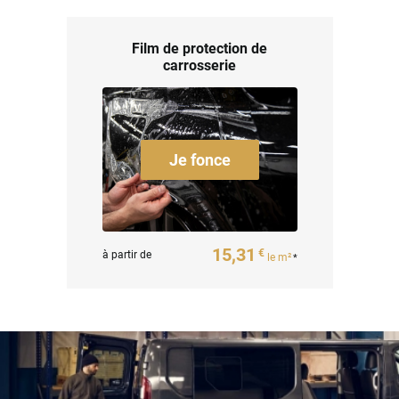
Film de protection de
carrosserie
Je fonce
15,31
€
à partir de
le m²
*