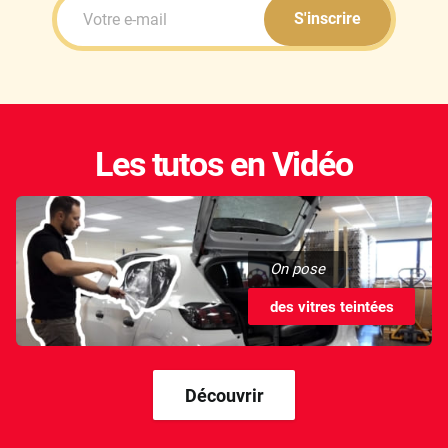
S'inscrire
Les tutos en Vidéo
On pose
des vitres teintées
Découvrir