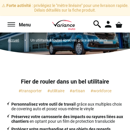
⚠️
Forte activité
: privilégiez le "mètre linéaire" pour une livraison rapide.
Délais détaillés sur la fiche produit.
Menu
Accueil
Un utilitaire à toutes épreuves grâce aux adhésifs
Fier de rouler dans un bel utilitaire
#transporter
#utilitaire
#artisan
#workforce
Personnalisez votre outil de travail
grâce aux multiples choix
de covering auto et posez vous-même le vinyle
Préservez votre carrosserie des impacts ou rayures liées aux
chantiers
en optant pour un film de protection translucide
Protégez votre marchandise et vos objets des regards