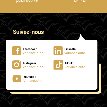
professionnelle
sécurisé
Suivez-nous
Facebook :
LinkedIn :
variance.auto
variance-auto
Instagram :
Tiktok :
variance.auto
variance.auto
Youtube :
Variance Auto