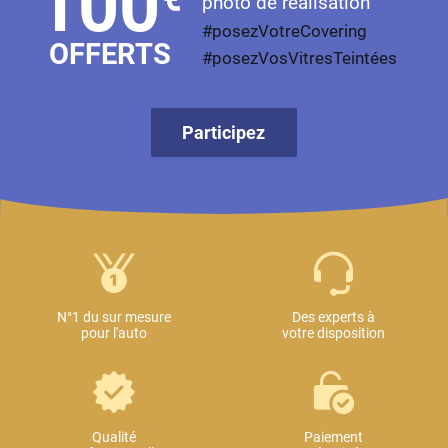
100
photo de réalisation
#posezVotreCovering
OFFERTS
#posezVosVitresTeintées
Participez
N°1 du sur mesure
Des experts à
pour l'auto
votre disposition
Qualité
Paiement