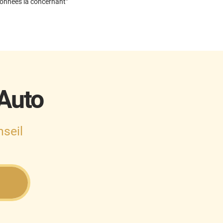
données la concernant"
 Auto
seil