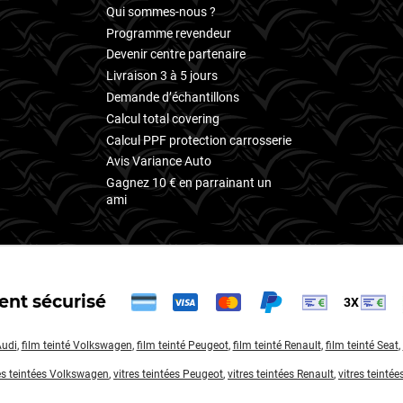
Qui sommes-nous ?
Programme revendeur
Devenir centre partenaire
Livraison 3 à 5 jours
Demande d’échantillons
Calcul total covering
Calcul PPF protection carrosserie
Avis Variance Auto
Gagnez 10 € en parrainant un
ami
nt sécurisé
3X
Audi
,
film teinté Volkswagen
,
film teinté Peugeot
,
film teinté Renault
,
film teinté Seat
,
es teintées Volkswagen
,
vitres teintées Peugeot
,
vitres teintées Renault
,
vitres teintée