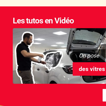
Les tutos en Vidéo
On pose
des vitres