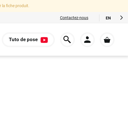
r la fiche produit.
Contactez-nous
EN
FR
ES
Tuto de pose
IT
S
DE