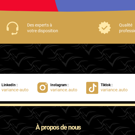
Des experts à
Qualité
votre disposition
professi
LinkedIn :
Instagram :
Tiktok :
variance-auto
variance.auto
variance.auto
À propos de nous