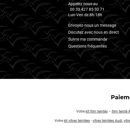
Appelez nous au
00 33 427 85 30 71
Lun-Ven de 8h-18h
Envoyez-nous un message
Discutez avec nous en direct
Suivre ma commande
Questions fréquentes
Paieme
Votre
kit film teintés
–
film teinté 
Votre
kit vitres teintées
-
vitres teintées Audi
,
vitr