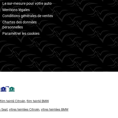
Le sur-mesure pour votre auto
Mentions légales
Conditions générales de ventes
Chartes des données
personnelles
Paramétrer les cookies
film teinté Citroën
,
film teinté BMW
s Seat
,
vitres teintées Citroën
,
vitres teintées BMW