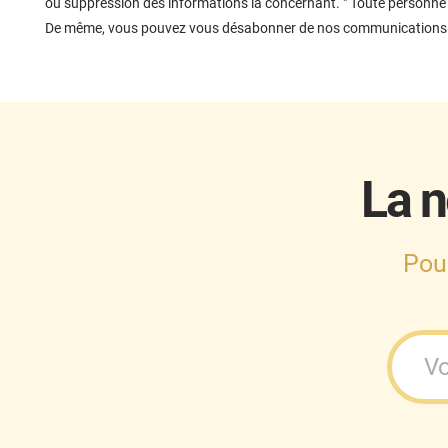
ou suppression des informations la concernant. " Toute personne 
De même, vous pouvez vous désabonner de nos communications à t
La n
Pou