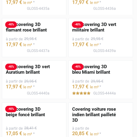
17
,97
€
17
,97
€
*
*
le m²
le m²
GLOSS-4435a
GLOSS-4436a
Film covering 3D
Film covering 3D vert
-
40
%
-
40
%
flamant rose brillant
militaire brillant
29
,95
€
29
,95
€
à partir de
à partir de
17
,97
€
17
,97
€
*
*
le m²
le m²
GLOSS-4437a
GLOSS-4439a
Film covering 3D vert
Film covering 3D
-
40
%
-
40
%
Auratium brillant
bleu Miami brillant
29
,95
€
29
,95
€
à partir de
à partir de
17
,97
€
17
,97
€
*
*
le m²
le m²
GLOSS-4440a
GLOSS-4444a
*****
Film covering 3D
Covering voiture rose
-
40
%
beige foncé brillant
indien brillant pailleté
3D
28
,41
€
à partir de
à partir de
17
,05
€
20
,85
€
*
*
le m²
le m²