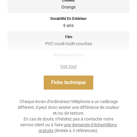
Couleur
d’eau assez doux. Evite les produits agressifs ainsi que les
Orange
rouleaux automatiques.
Durabilité En Extérieur
Un covering premium, un rendu pro, et le plaisir de personnaliser
6 ans
ta voiture toi-même.
Film
Attention,
édition limitée
: Ce produit est disponible jusqu’à
PVC coulé multi-couches
épuisement des stocks.
Résistance Aux Uv
Référence :
GLOSS4436a
oui
Voir tout
Adhésif
Airflow
Fiche technique
Résistance À L'humidité
oui
Chaque écran d’ordinateur/téléphone a un calibrage
différent, il peut donc exister une différence de couleur
Épaisseur
et/ou de texture.
90 µ
En cas de doute, n’hésitez pas à contacter notre
service client ou à faire
une demande d’échantillons
Température D'application
gratuits
(limitée à 3 références).
Idéalement entre 15°C et 28°C