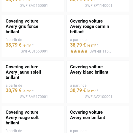
SWF-BM6150001
SWF-BP1140001
Covering voiture
Covering voiture
Avery gris foncé
Avery rouge carmin
brillant
brillant
à partir de
à partir de
38
,79
€
38
,79
€
*
*
le m²
le m²
SWF-CB1560001
SWF-BP1150001
*****
Covering voiture
Covering voiture
Avery jaune soleil
Avery blanc brillant
brillant
à partir de
à partir de
38
,79
€
38
,79
€
*
*
le m²
le m²
SWF-BM6170001
SWF-AV2100001
Covering voiture
Covering voiture
Avery rouge soft
Avery noir brillant
brillant
à partir de
à partir de