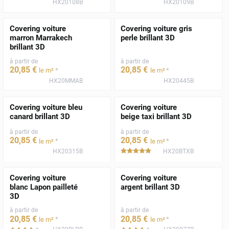
HX20108B
HX20109B
Covering voiture
Covering voiture gris
marron Marrakech
perle brillant 3D
brillant 3D
à partir de
à partir de
20
,85
€
20
,85
€
*
*
le m²
le m²
HX20MMAB
HX20445B
Covering voiture bleu
Covering voiture
canard brillant 3D
beige taxi brillant 3D
à partir de
à partir de
20
,85
€
20
,85
€
*
*
le m²
le m²
HX20315B
HX20BTXB
*****
Covering voiture
Covering voiture
blanc Lapon pailleté
argent brillant 3D
3D
à partir de
à partir de
20
,85
€
20
,85
€
*
*
le m²
le m²