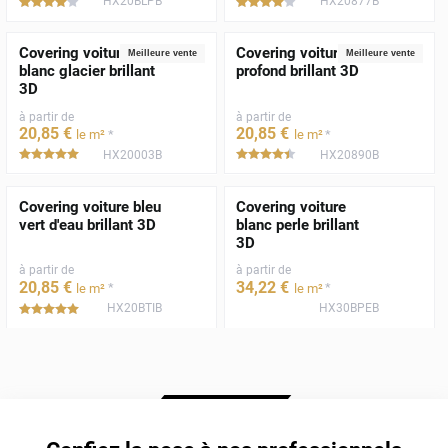
HX20BLPB
HX20877B
*****
*****
Covering voiture
Covering voiture noir
Meilleure vente
Meilleure vente
blanc glacier brillant
profond brillant 3D
3D
à partir de
à partir de
20
,85
€
20
,85
€
*
*
le m²
le m²
HX20003B
HX20890B
*****
*****
Covering voiture bleu
Covering voiture
vert d'eau brillant 3D
blanc perle brillant
3D
à partir de
à partir de
20
,85
€
34
,22
€
*
*
le m²
le m²
HX20BTIB
HX30BPEB
*****