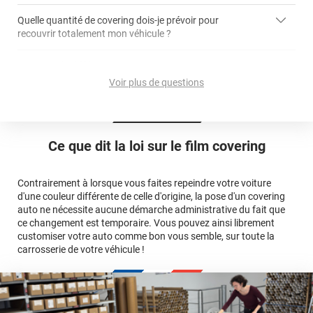
Quelle quantité de covering dois-je prévoir pour
recouvrir totalement mon véhicule ?
covering 2D
article dédié aux covering 2D
covering 3D
Quelle est la différence entre covering et peinture ?
calculateur total covering
et 3D
Voir plus de questions
cet article
Est-il possible de retirer un covering ?
Avery Dennison
3M
en cliquant
qualité
ici
Le covering peut se poser soi-même grâce aux
tutos de
Quel covering choisir pour une voiture complète ?
professionnelle
Mesurez la longueur de la voiture (du bas du parechoc
pose
Ce que dit la loi sur
le film covering
avant jusqu'au bas du parechoc arrière, en passant par le
covering 3D
Le covering protège la peinture d'origine, pour la garder en
toit.)
bon état
Multipliez ce résultat par 3.
Contrairement à lorsque vous faites repeindre votre voiture
Le covering peut s'enlever à tout moment
d'une couleur différente de celle d'origine, la pose d'un covering
Le covering revient moins cher
conseillers
auto ne nécessite aucune démarche administrative du fait que
commerciaux
ce changement est temporaire. Vous pouvez ainsi librement
customiser votre auto comme bon vous semble, sur toute la
carrosserie de votre véhicule !
calculateur