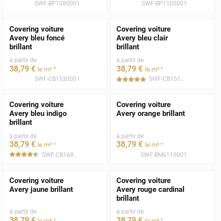
SWF-BP1080001
SWF-BP1100001
Covering voiture
Covering voiture
Avery bleu foncé
Avery bleu clair
brillant
brillant
à partir de
à partir de
38
,79
€
38
,79
€
*
*
le m²
le m²
SWF-CB1530001
SWF-CB1510001
*****
Covering voiture
Covering voiture
Avery bleu indigo
Avery orange brillant
brillant
à partir de
à partir de
38
,79
€
38
,79
€
*
*
le m²
le m²
SWF-CB1680001
SWF-BM6110001
*****
Covering voiture
Covering voiture
Avery jaune brillant
Avery rouge cardinal
brillant
à partir de
à partir de
38
,79
€
38
,79
€
*
*
le m²
le m²