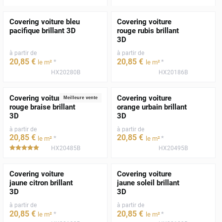
Covering voiture bleu
Covering voiture
pacifique brillant 3D
rouge rubis brillant
3D
à partir de
à partir de
20
,85
€
20
,85
€
*
*
le m²
le m²
HX20280B
HX20186B
Covering voiture
Covering voiture
Meilleure vente
rouge braise brillant
orange urbain brillant
3D
3D
à partir de
à partir de
20
,85
€
20
,85
€
*
*
le m²
le m²
HX20485B
HX20495B
*****
Covering voiture
Covering voiture
jaune citron brillant
jaune soleil brillant
3D
3D
à partir de
à partir de
20
,85
€
20
,85
€
*
*
le m²
le m²