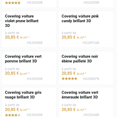
HX20300B
HX20299B
*****
Covering voiture
Covering voiture pink
violet prune brillant
candy brillant 3D
3D
à partir de
à partir de
20
,85
€
20
,85
€
*
*
le m²
le m²
HX20008B
HX20PCAB
Covering voiture vert
Covering voiture noir
pomme brillant 3D
ébène pailleté 3D
à partir de
à partir de
20
,85
€
20
,85
€
*
*
le m²
le m²
HX20369B
HX20NEPB
*****
Covering voiture gris
Covering voiture vert
nuage brillant 3D
émeraude brillant 3D
à partir de
à partir de
20
,85
€
20
,85
€
*
*
le m²
le m²
HX20428B
HX20348B
*****