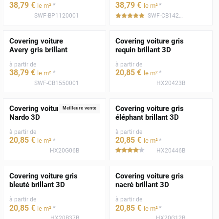
38
,79
€
38
,79
€
*
*
le m²
le m²
SWF-BP1120001
SWF-CB1420001
*****
Covering voiture
Covering voiture gris
Avery gris brillant
requin brillant 3D
à partir de
à partir de
38
,79
€
20
,85
€
*
*
le m²
le m²
SWF-CB1550001
HX20423B
Covering voiture gris
Covering voiture gris
Meilleure vente
Nardo 3D
éléphant brillant 3D
à partir de
à partir de
20
,85
€
20
,85
€
*
*
le m²
le m²
HX20G06B
HX20446B
*****
Covering voiture gris
Covering voiture gris
bleuté brillant 3D
nacré brillant 3D
à partir de
à partir de
20
,85
€
20
,85
€
*
*
le m²
le m²
HX20B37B
HX20G12B