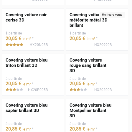
Covering voiture noir
Covering voiture gris
Meilleure vente
cerise 3D
météorite métal 3D
brillant
à partir de
à partir de
20
,85
€
20
,85
€
*
*
le m²
le m²
HX20N03B
HX20990B
*****
Covering voiture bleu
Covering voiture
triton brillant 3D
rouge sang brillant
3D
à partir de
à partir de
20
,85
€
20
,85
€
*
*
le m²
le m²
HX20P005B
HX20200B
*****
*****
Covering voiture bleu
Covering voiture bleu
saphir brillant 3D
Montpellier brillant
3D
à partir de
à partir de
20
,85
€
20
,85
€
*
*
le m²
le m²