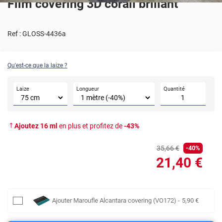
Film covering 3D corail brillant
Ref :
GLOSS-4436a
Qu'est-ce que la laize ?
Laize
Longueur
Quantité
Ajoutez
16
ml
en plus et profitez de
-
43
%
35
,66
€
-
40
%
21
,40
€
Ajouter
Maroufle Alcantara covering (VO172)
-
5
,90
€