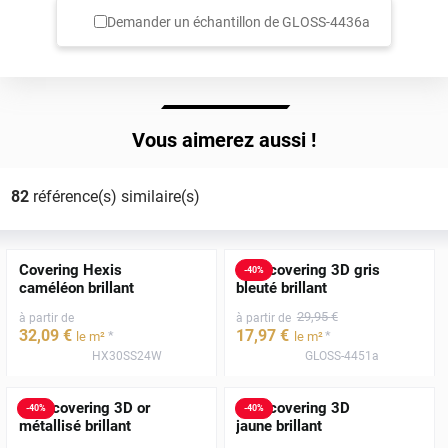
Demander un échantillon de
GLOSS-4436a
Vous aimerez aussi !
82
référence(s) similaire(s)
Covering Hexis
Film covering 3D gris
-
40
%
caméléon brillant
bleuté brillant
29
,95
€
à partir de
à partir de
32
,09
€
17
,97
€
*
*
le m²
le m²
HX30SS24W
GLOSS-4451a
Film covering 3D or
Film covering 3D
-
40
%
-
40
%
métallisé brillant
jaune brillant