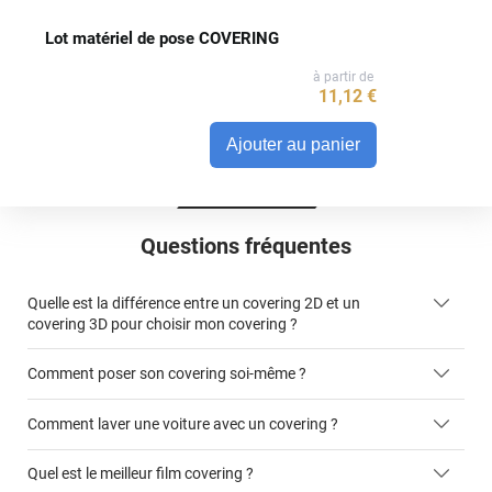
Lot matériel de pose COVERING
à partir de
11
,12
€
Ajouter au panier
Questions fréquentes
Quelle est la différence entre un covering 2D et un
covering 3D pour choisir mon covering ?
Comment poser son covering soi-même ?
covering 2D
Comment laver une voiture avec un covering ?
covering 3D
Quel est le meilleur film covering ?