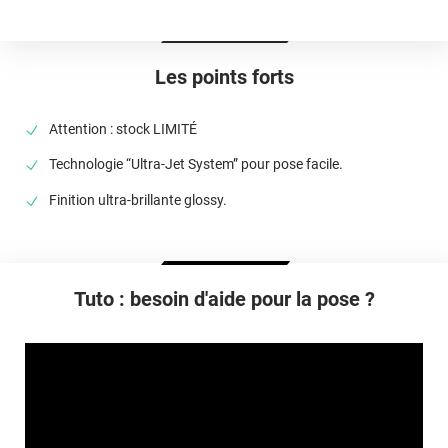
Type De Pose
A sec
Les points forts
Dépose
Retrait facile avec apport de chaleur et/ou solution chimique
Attention : stock LIMITÉ
selon la nature du substrat
Technologie “Ultra-Jet System” pour pose facile.
Finition ultra-brillante glossy.
Tuto : besoin d'aide pour la pose ?