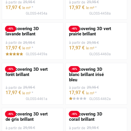
29
,95
€
29
,95
€
à partir de
à partir de
17
,97
€
17
,97
€
*
*
le m²
le m²
GLOSS-4454a
GLOSS-4458a
Film covering 3D
Film covering 3D vert
-
40
%
-
40
%
lavande brillant
prairie brillant
29
,95
€
29
,95
€
à partir de
à partir de
17
,97
€
17
,97
€
*
*
le m²
le m²
GLOSS-4459a
GLOSS-4460a
*****
Film covering 3D vert
Film covering 3D
-
40
%
-
40
%
forêt brillant
blanc brillant irisé
bleu
29
,95
€
29
,95
€
à partir de
à partir de
17
,97
€
17
,97
€
*
*
le m²
le m²
GLOSS-4461a
GLOSS-4462a
*****
Film covering 3D vert
Film covering 3D
-
40
%
-
40
%
de gris brillant
corail brillant
29
,95
€
29
,95
€
à partir de
à partir de