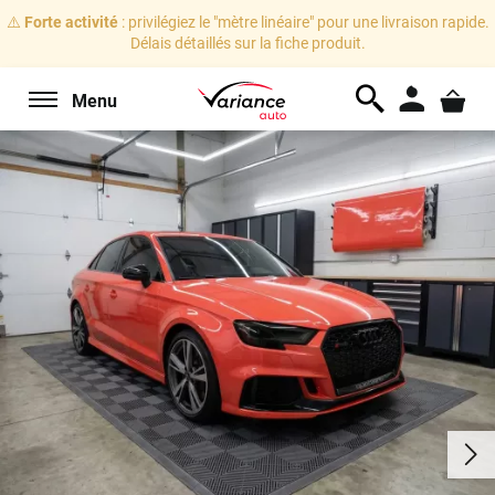
⚠️
Forte activité
: privilégiez le "mètre linéaire" pour une livraison rapide.
Délais détaillés sur la fiche produit.
Menu