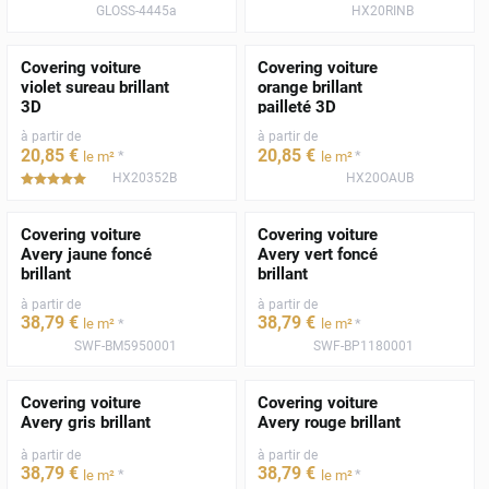
GLOSS-4445a
HX20RINB
Covering voiture
Covering voiture
violet sureau brillant
orange brillant
3D
pailleté 3D
à partir de
à partir de
20
,85
€
20
,85
€
*
*
le m²
le m²
HX20352B
HX20OAUB
*****
Covering voiture
Covering voiture
Avery jaune foncé
Avery vert foncé
brillant
brillant
à partir de
à partir de
38
,79
€
38
,79
€
*
*
le m²
le m²
SWF-BM5950001
SWF-BP1180001
Covering voiture
Covering voiture
Avery gris brillant
Avery rouge brillant
à partir de
à partir de
38
,79
€
38
,79
€
*
*
le m²
le m²