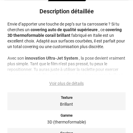
Description détaillée
Envie d’apporter une touche de pep’s sur ta carrosserie ? Si tu
cherches un
covering auto de qualité supérieure
, ce
covering
3D thermoformable corail brillant
fabriqué en Italie est un
excellent choix. Adapté aux surfaces courbées, il est parfait pour
un total covering ou une customisation plus discrète.
Avec son
innovation Ultra-Jet System
, la pose devient vraiment
plus simple. Tant que le film n’est pas pressé, tu peux le
repositionner. Tu auras juste à utiliser la raclette pour exercer
une pression sur le film, et il sera fixé. À toi la
pose sans bulles
!
Voir plus de détails
Ce covering brillant a un traitement spécial avec une finition
ultra-lisse et un
effet brillant impressionnant
. Sa durée de vie
en extérieur est de 6 ans, de quoi profiter longtemps de ton
Texture
nouveau style.
Brillant
Si tu es manuel et que tu aimes bichonner ton véhicule,
Gamme
l’installation est à ta portée. Tu n’es pas seul, on t’envoie une
3D (thermoformable)
notice détaillée
et nous avons aussi des
tutos vidéos
pour
t’aider. Pour l’entretien, privilégie un lavage à la main ou un jet