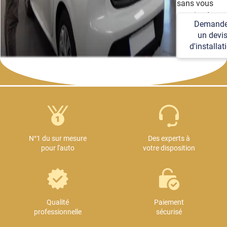
sans vous
soucier des
Demande
détails
un devi
techniques et
d'installat
logistiques.
N°1 du sur mesure
Des experts à
pour l'auto
votre disposition
Qualité
Paiement
professionnelle
sécurisé