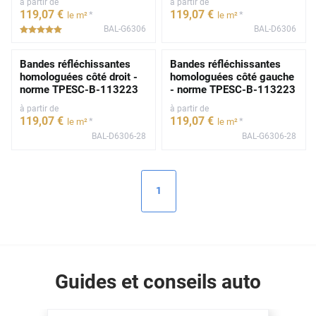
à partir de
à partir de
119
,07
€
119
,07
€
*
*
le m²
le m²
BAL-G6306
BAL-D6306
*****
Bandes réfléchissantes
Bandes réfléchissantes
homologuées côté droit -
homologuées côté gauche
norme TPESC-B-113223
- norme TPESC-B-113223
à partir de
à partir de
119
,07
€
119
,07
€
*
*
le m²
le m²
BAL-D6306-28
BAL-G6306-28
1
Guides et conseils auto