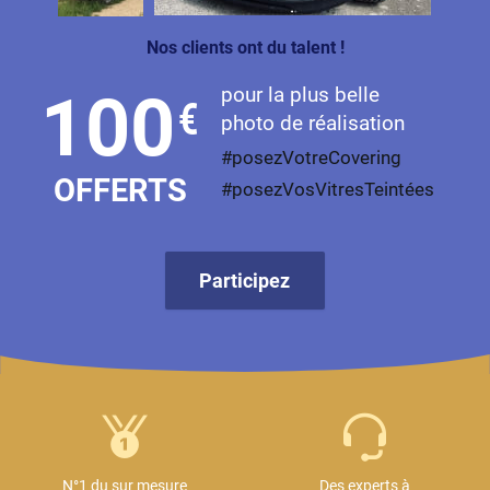
Nos clients ont du talent !
pour la plus belle
100
€
photo de réalisation
#posezVotreCovering
OFFERTS
#posezVosVitresTeintées
Participez
N°1 du sur mesure
Des experts à