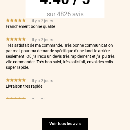
sur
4826
avis
*****
Il y a 2 jours
Franchement bonne qualité
*****
Il y a 2 jours
Très satisfait de ma commande. Très bonne communication
par mail pour ma demande spécifique d’une lunette arrière
seulement. Où j’ai reçu un devis très rapidement et j’ai pu très
vite commander. Très bon suivi, très satisfait, envoi des colis
super rapide.
*****
Il y a 2 jours
Livraison tres rapide
*****
Il y a 3 jours
Tout est parfait et le sav est très réactif et efficace. Je
recommande vivement
Voir tous les avis
*****
Il y a 4 jours
Rapidité du traitement et d'envoi La qualité du produit