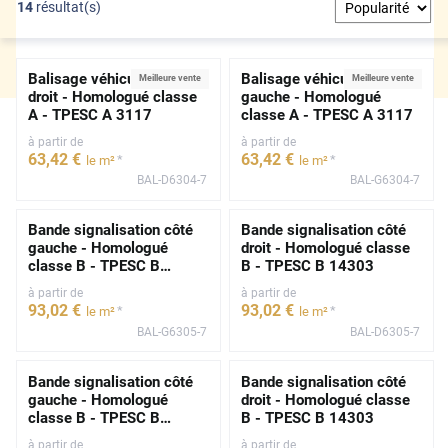
14
résultat(s)
Balisage véhicule côté
Balisage véhicule côté
Meilleure vente
Meilleure vente
droit - Homologué classe
gauche - Homologué
A - TPESC A 3117
classe A - TPESC A 3117
à partir de
à partir de
63
,42
€
63
,42
€
*
*
le m²
le m²
BAL-D6304-7
BAL-G6304-7
Bande signalisation côté
Bande signalisation côté
gauche - Homologué
droit - Homologué classe
classe B - TPESC B
B - TPESC B 14303
14303
à partir de
à partir de
93
,02
€
93
,02
€
*
*
le m²
le m²
BAL-G6305-7
BAL-D6305-7
Bande signalisation côté
Bande signalisation côté
gauche - Homologué
droit - Homologué classe
classe B - TPESC B
B - TPESC B 14303
14303
à partir de
à partir de