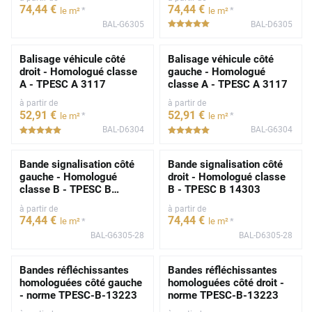
74
,44
€
74
,44
€
*
*
le m²
le m²
BAL-G6305
BAL-D6305
*****
Balisage véhicule côté
Balisage véhicule côté
droit - Homologué classe
gauche - Homologué
A - TPESC A 3117
classe A - TPESC A 3117
à partir de
à partir de
52
,91
€
52
,91
€
*
*
le m²
le m²
BAL-D6304
BAL-G6304
*****
*****
Bande signalisation côté
Bande signalisation côté
gauche - Homologué
droit - Homologué classe
classe B - TPESC B
B - TPESC B 14303
14303
à partir de
à partir de
74
,44
€
74
,44
€
*
*
le m²
le m²
BAL-G6305-28
BAL-D6305-28
Bandes réfléchissantes
Bandes réfléchissantes
homologuées côté gauche
homologuées côté droit -
- norme TPESC-B-13223
norme TPESC-B-13223