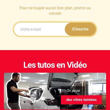
Pour ne louper aucun bon plan, promo ou
conseil
S'inscrire
Les tutos en Vidéo
On pose
des vitres teintées