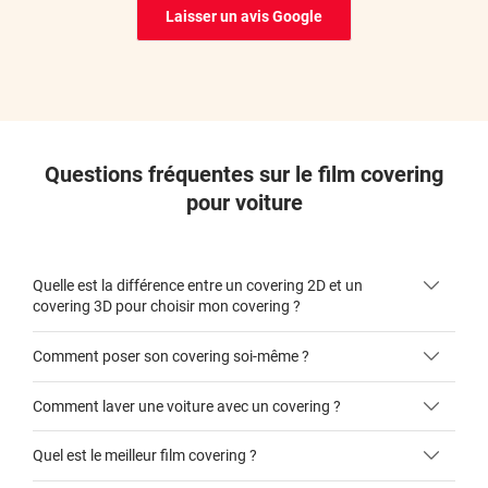
*****
Il y a 7 jours
Laisser un avis Google
Site très facile d'utilisation, tout est très bien expliqué.
Commande reçue dans les délais. Je recommande.
Cordialement
*****
Il y a 7 jours
Kit de films de bonne qualité. Colis bien emballé. Les films sont
coupés à la bonne taille ce qui est parfait car ma Dacia Dokker
Questions fréquentes sur le film covering
a des vitres avec des bords recourbés
pour voiture
*****
Il y a 11 jours
Ras
Quelle est la différence entre un covering 2D et un
covering 3D pour choisir mon covering ?
*****
Il y a 15 jours
Livraison rapide avec 1 semaine d'avance merci
Comment poser son covering soi-même ?
covering 2D
*****
Il y a 15 jours
De très bonne qualité, au top. Je recommande 👍
Comment laver une voiture avec un covering ?
covering 3D
Quel est le meilleur film covering ?