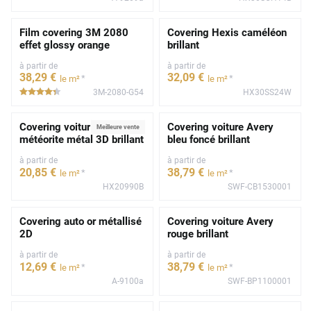
Film covering 3M 2080
Covering Hexis caméléon
effet glossy orange
brillant
à partir de
à partir de
38
,29
€
32
,09
€
*
*
le m²
le m²
3M-2080-G54
HX30SS24W
*****
Covering voiture gris
Covering voiture Avery
Meilleure vente
météorite métal 3D brillant
bleu foncé brillant
à partir de
à partir de
20
,85
€
38
,79
€
*
*
le m²
le m²
HX20990B
SWF-CB1530001
Covering auto or métallisé
Covering voiture Avery
2D
rouge brillant
à partir de
à partir de
12
,69
€
38
,79
€
*
*
le m²
le m²
A-9100a
SWF-BP1100001