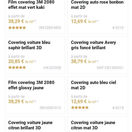
Film covering 3M 2080
Covering auto rose bonbon
effet mat vert kaki
mat 2D
à partir de
à partir de
38
,29
€
12
,69
€
*
*
le m²
le m²
3M-2080-M26
A-9216
*****
Covering voiture bleu
Covering voiture Avery
saphir brillant 3D
gris foncé brillant
à partir de
à partir de
20
,85
€
38
,79
€
*
*
le m²
le m²
HX20300B
SWF-CB1560001
*****
Film covering 3M 2080
Covering auto bleu ciel
effet glossy jaune
mat 2D
à partir de
à partir de
38
,29
€
12
,69
€
*
*
le m²
le m²
3M-2080-G15
A-9218
*****
Covering voiture jaune
Covering voiture jaune
citron brillant 3D
citron mat 3D