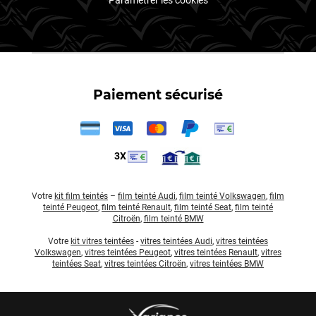
Paramétrer les cookies
Paiement sécurisé
3X
Votre
kit film teintés
–
film teinté Audi
,
film teinté Volkswagen
,
film
teinté Peugeot
,
film teinté Renault
,
film teinté Seat
,
film teinté
Citroën
,
film teinté BMW
Votre
kit vitres teintées
-
vitres teintées Audi
,
vitres teintées
Volkswagen
,
vitres teintées Peugeot
,
vitres teintées Renault
,
vitres
teintées Seat
,
vitres teintées Citroën
,
vitres teintées BMW