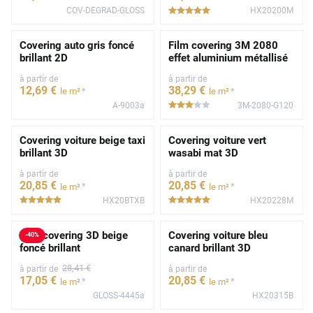
COV-DEGRAD-GLOSS
HX20200M
*****
Covering auto gris foncé
Film covering 3M 2080
brillant 2D
effet aluminium métallisé
à partir de
à partir de
12
,69
€
38
,29
€
*
*
le m²
le m²
A-9003a
3M-2080-G120
*****
Covering voiture beige taxi
Covering voiture vert
brillant 3D
wasabi mat 3D
à partir de
à partir de
20
,85
€
20
,85
€
*
*
le m²
le m²
HX20BTXB
HX20228M
*****
*****
Film covering 3D beige
Covering voiture bleu
-
40
%
foncé brillant
canard brillant 3D
28
,41
€
à partir de
à partir de
17
,05
€
20
,85
€
*
*
le m²
le m²
GLOSS-4445a
HX20315B