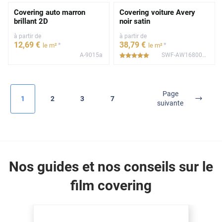
Covering auto marron
Covering voiture Avery
brillant 2D
noir satin
à partir de
à partir de
12
,69
€
38
,79
€
*
*
le m²
le m²
A-9015a
SWF-AW1680001
*****
Page
1
2
3
7
suivante
Nos guides et nos conseils sur le
film covering