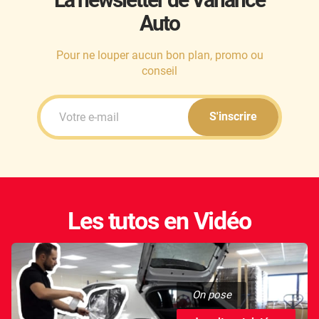
Auto
Pour ne louper aucun bon plan, promo ou
conseil
S'inscrire
Les tutos en Vidéo
On pose