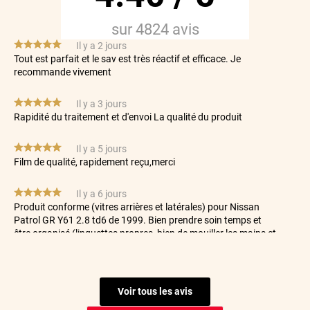
sur
4824
avis
*****
Il y a 2 jours
Tout est parfait et le sav est très réactif et efficace. Je
recommande vivement
*****
Il y a 3 jours
Rapidité du traitement et d'envoi La qualité du produit
*****
Il y a 5 jours
Film de qualité, rapidement reçu,merci
*****
Il y a 6 jours
Produit conforme (vitres arrières et latérales) pour Nissan
Patrol GR Y61 2.8 td6 de 1999. Bien prendre soin temps et
être organisé (linguettes propres, bien de mouiller les mains et
les supports etc etc). La vidéo est très bien faite Le rendu est
top même si il y'a quelques imperfections qui sont du à des
petites erreurs de ma part (on veut toujours aller trop vite 😉).
Bref très satisfait Je me tâte pour faire les vitres avant...
Voir tous les avis