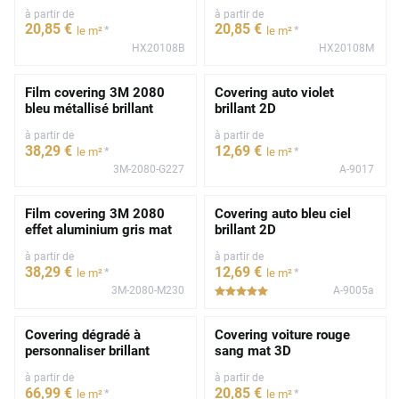
à partir de
à partir de
20
,85
€
20
,85
€
*
*
le m²
le m²
HX20108B
HX20108M
Film covering 3M 2080
Covering auto violet
bleu métallisé brillant
brillant 2D
à partir de
à partir de
38
,29
€
12
,69
€
*
*
le m²
le m²
3M-2080-G227
A-9017
Film covering 3M 2080
Covering auto bleu ciel
effet aluminium gris mat
brillant 2D
à partir de
à partir de
38
,29
€
12
,69
€
*
*
le m²
le m²
3M-2080-M230
A-9005a
*****
Covering dégradé à
Covering voiture rouge
personnaliser brillant
sang mat 3D
à partir de
à partir de
66
,99
€
20
,85
€
*
*
le m²
le m²