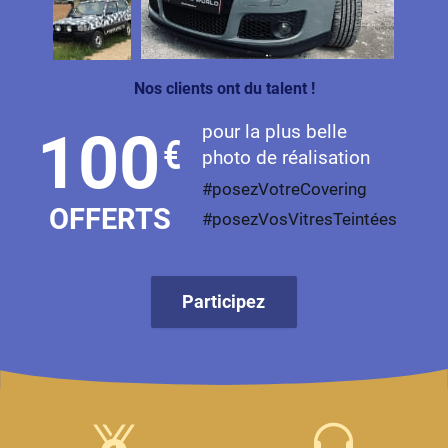
Nos clients ont du talent !
pour la plus belle
100
€
photo de réalisation
#posezVotreCovering
OFFERTS
#posezVosVitresTeintées
Participez