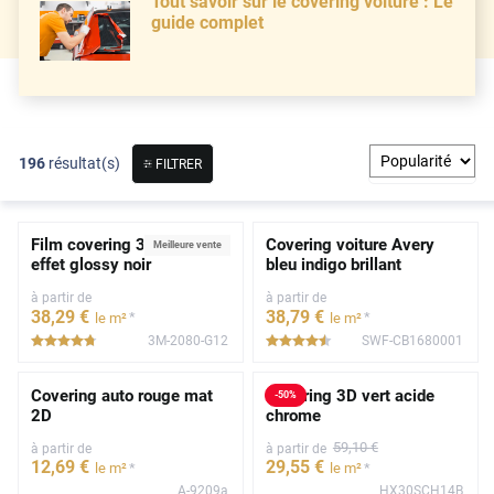
Tout savoir sur le covering voiture : Le
guide complet
196
résultat(s)
FILTRER
Film covering 3M 2080
Covering voiture Avery
Meilleure vente
effet glossy noir
bleu indigo brillant
à partir de
à partir de
38
,29
€
38
,79
€
*
*
le m²
le m²
3M-2080-G12
SWF-CB1680001
*****
*****
Covering auto rouge mat
Covering 3D vert acide
-
50
%
2D
chrome
59
,10
€
à partir de
à partir de
12
,69
€
29
,55
€
*
*
le m²
le m²
A-9209a
HX30SCH14B