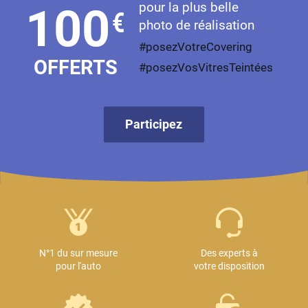
pour la plus belle
100
€
photo de réalisation
#posezVotreCovering
OFFERTS
#posezVosVitresTeintées
Participez
N°1 du sur mesure
Des experts à
pour l'auto
votre disposition