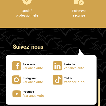
Qualité
Paiement
professionnelle
sécurisé
Suivez-nous
Facebook :
LinkedIn :
variance.auto
variance-auto
Instagram :
Tiktok :
variance.auto
variance.auto
Youtube :
Variance Auto