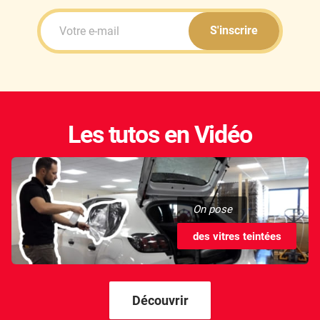
S'inscrire
Les tutos en Vidéo
On pose
des vitres teintées
Découvrir