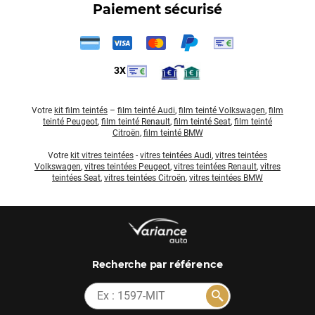
Paiement sécurisé
3X
Votre
kit film teintés
–
film teinté Audi
,
film teinté Volkswagen
,
film
teinté Peugeot
,
film teinté Renault
,
film teinté Seat
,
film teinté
Citroën
,
film teinté BMW
Votre
kit vitres teintées
-
vitres teintées Audi
,
vitres teintées
Volkswagen
,
vitres teintées Peugeot
,
vitres teintées Renault
,
vitres
teintées Seat
,
vitres teintées Citroën
,
vitres teintées BMW
par référence
Recherche