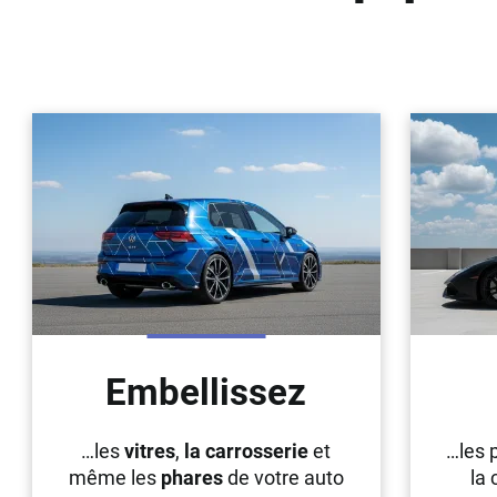
Geely
Genesis
Geo
Gmc
Great
Grecav
Gwm
Holden
Honda
Embellissez
Hummer
…les
vitres
,
la carrosserie
et
…les 
Hyundai
même les
phares
de votre auto
la