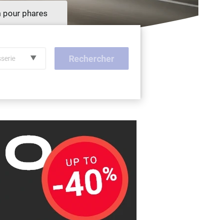
m pour phares
Rechercher
sserie