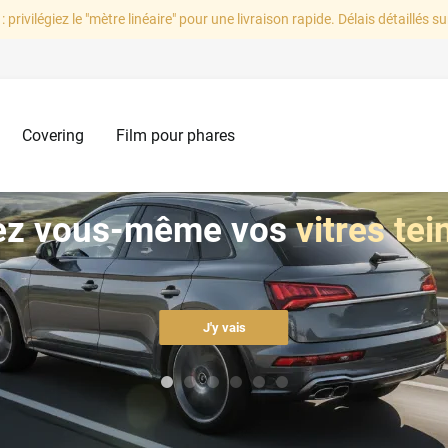
: privilégiez le "mètre linéaire" pour une livraison rapide. Délais détaillés su
Covering
Film pour phares
ez vous-même vos
vitres tei
J'y vais