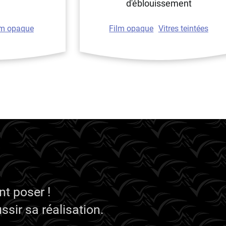
d'éblouissement
lm opaque
Film opaque
Vitres teintées
t poser !
sir sa réalisation.