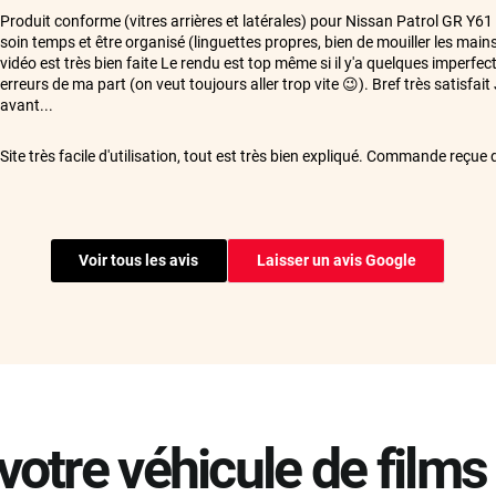
**
Produit conforme (vitres arrières et latérales) pour Nissan Patrol GR Y61
soin temps et être organisé (linguettes propres, bien de mouiller les mains
vidéo est très bien faite Le rendu est top même si il y'a quelques imperfec
erreurs de ma part (on veut toujours aller trop vite 😉). Bref très satisfait 
avant...
**
Site très facile d'utilisation, tout est très bien expliqué. Commande reçu
Cordialement
**
Kit de films de bonne qualité. Colis bien emballé. Les films sont coupés à l
car ma Dacia Dokker a des vitres avec des bords recourbés
Voir tous les avis
Laisser un avis Google
**
Ras
**
Livraison rapide avec 1 semaine d'avance merci
**
De très bonne qualité, au top. Je recommande 👍
votre véhicule de films