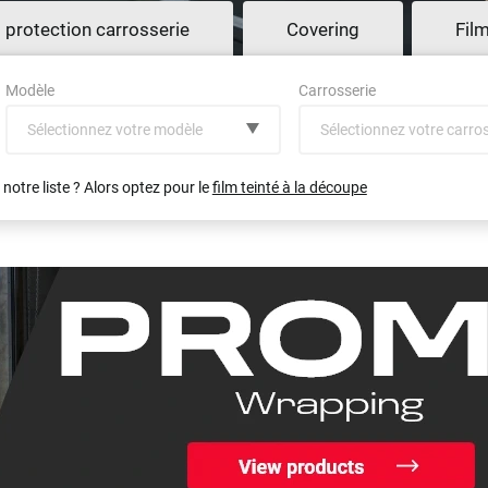
t protection carrosserie
Covering
Fil
Modèle
Carrosserie
Sélectionnez votre modèle
Sélectionnez votre carro
notre liste ? Alors optez pour le
film teinté à la découpe
(toutes)
Voir tout
undefined véhicule