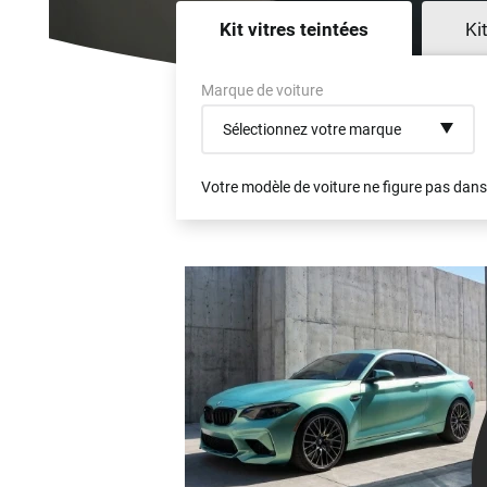
Kit vitres teintées
Ki
Marque de voiture
Sélectionnez votre marque
Votre modèle de voiture ne figure pas dans 
Audi
Bmw
Citroën
Dacia
Fiat
Ford