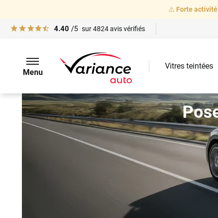
⚠️
Forte activité
4.40
/5
sur
4824
avis vérifiés
Vitres teintées
Menu
Pos