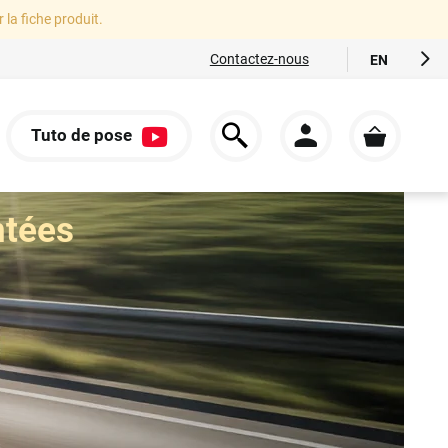
r la fiche produit.
Contactez-nous
EN
FR
ES
Tuto de pose
IT
S
DE
ntées