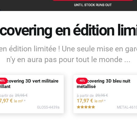
covering en édition limi
en édition limitée ! Une seule mise en gar
n'y en aura pas pour tout le monde ...
ilm covering 3D vert militaire
Film covering 3D bleu nuit
40
%
-
40
%
illant
métallisé
29
,95
€
29
,95
€
partir de
à partir de
7
,97
€
17
,97
€
*
*
le m²
le m²
GLOSS-4439a
METAL-461
*****