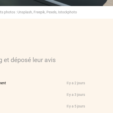
ts photos : Unsplash, Freepik, Pexels, Istockphoto
g
et déposé leur avis
ment
Il y a 2 jours
Il y a 3 jours
Il y a 5 jours