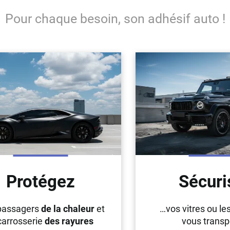
Pour chaque besoin, son adhésif auto !
Protégez
Sécuri
passagers
de la chaleur
et
…vos vitres ou le
 carrosserie
des rayures
vous transp