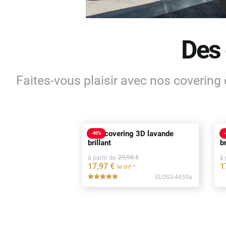
Honda
Hyundai
Des 
Kia
Land Rover
Faites-vous plaisir avec nos covering 
Mercedes-Benz
Mini
Nissan
Film covering 3D lavande
F
-
40
%
-
Opel
brillant
br
29
,95
€
à partir de
à 
Peugeot
17
,97
€
1
*
le m²
GLOSS-4459a
*****
Porsche
Renault
Seat