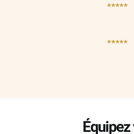
Daihatsu
***
Dodge
Dongfeng
Ds
***
Eagle
Ebro
***
Ferrari
***
Fiat
***
Fisker
Ford
***
Foton
Équipez 
Gac