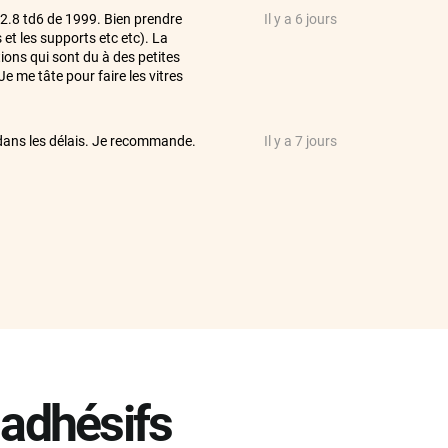
 2.8 td6 de 1999. Bien prendre
Il y a 6 jours
 et les supports etc etc). La
tions qui sont du à des petites
Je me tâte pour faire les vitres
e dans les délais. Je recommande.
Il y a 7 jours
a bonne taille ce qui est parfait
Il y a 7 jours
Il y a 11 jours
Il y a 16 jours
Il y a 16 jours
 adhésifs