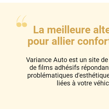
Skoda
Tesla
Toyota
La meilleure alt
Volkswagen
pour allier confor
Acura
Variance Auto est un site de
Aixam
de films adhésifs répondant
Alfa Romeo
problématiques d'esthétique
Alpine
liées à votre véhic
Aston Martin
Audi
Bentley