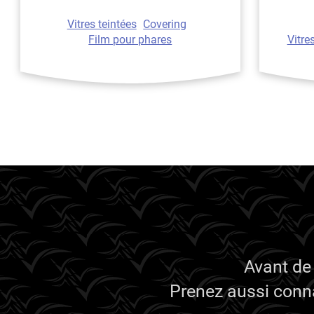
Ineos
Vitres teintées
Covering
Infiniti
Film pour phares
Vitre
Isuzu
Iveco
Jaecoo
Jaguar
Jeep
Jetour
Kandi
Karma
Avant de
Kgm/ssangyong
Prenez aussi conna
Kia