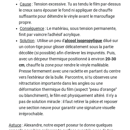
Cause
: Tension excessive. Tu as tendu le film par-dessus
le creux sans épouser le fond ni appliquer de chauffe
suffisante pour détendre le vinyle avant le marouflage
propre.
Conséquence
: Le matériau, sous tension permanente,
finit par vaincre l'adhésif acrylique.
Solution
: Utilise un peu d'
alcool isopropylique
dilué sur
un coton-tige pour glisser délicatement sous la partie
décollée (si possible) afin d'enlever les impuretés. Puis,
avec un décpeur thermique positionné à environ
20-30
cm
, chauffe la zone pour rendre le vinyle malléable.
Presse fermement avec une raclette en partant du centre
vers l'extérieur de la bulle. Parcontre, si tu observes une
rétractation importante dans les angles ou une
déformation thermique du film (aspect "peau d'orange"
ou blanchiment), le film est physiquement altéré. Il n'y a
pas de solution miracle : il faut retirer la pièce et reposer
une section neuve pour garantir une signature visuelle
irréprochable.
Astuce
: Alexandre, notre expert poseur te donne quelques