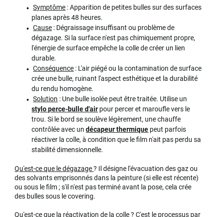
Symptôme
: Apparition de petites bulles sur des surfaces
planes après 48 heures.
Cause
: Dégraissage insuffisant ou problème de
dégazage. Si la surface n'est pas chimiquement propre,
l'énergie de surface empêche la colle de créer un lien
durable.
Conséquence
: L'air piégé ou la contamination de surface
crée une bulle, ruinant l'aspect esthétique et la durabilité
du rendu homogène.
Solution
: Une bulle isolée peut être traitée. Utilise un
stylo perce-bulle d'air
pour percer et maroufle vers le
trou. Si le bord se soulève légèrement, une chauffe
contrôlée avec un
décapeur thermique
peut parfois
réactiver la colle, à condition que le film n'ait pas perdu sa
stabilité dimensionnelle.
Qu'est-ce que le dégazage
? Il désigne l'évacuation des gaz ou
des solvants emprisonnés dans la peinture (si elle est récente)
ou sous le film ; s'il n'est pas terminé avant la pose, cela crée
des bulles sous le covering.
Qu'est-ce que la réactivation de la colle
? C'est le processus par