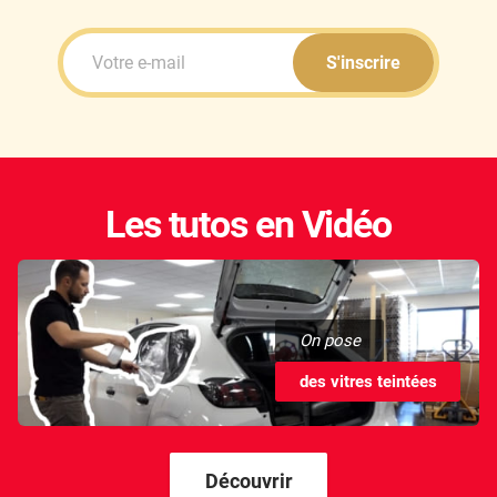
S'inscrire
Les tutos en Vidéo
On pose
des vitres teintées
Découvrir