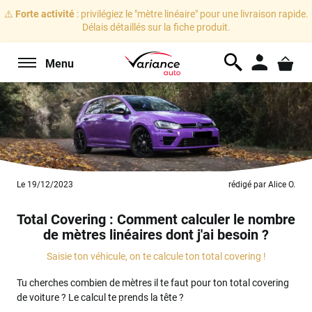
⚠️
Forte activité
: privilégiez le "mètre linéaire" pour une livraison rapide.
Délais détaillés sur la fiche produit.
Menu
Le 19/12/2023
rédigé par Alice O.
Total Covering : Comment calculer le nombre
de mètres linéaires dont j'ai besoin ?
Saisie ton véhicule, on te calcule ton total covering !
Tu cherches combien de mètres il te faut pour ton total covering
de voiture ? Le calcul te prends la tête ?