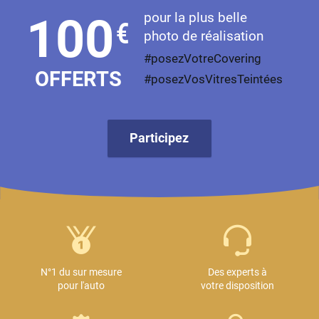
pour la plus belle
100
€
photo de réalisation
#posezVotreCovering
OFFERTS
#posezVosVitresTeintées
Participez
N°1 du sur mesure
Des experts à
pour l'auto
votre disposition