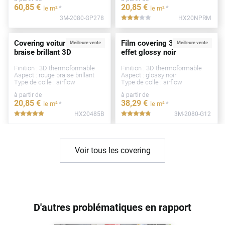
60
,85
€
20
,85
€
*
*
le m²
le m²
3M-2080-GP278
HX20NPRM
*****
Covering voiture rouge
Film covering 3M 2080
Meilleure vente
Meilleure vente
braise brillant 3D
effet glossy noir
Finition : 3D thermoformable
Finition : 3D thermoformable
Aspect : rouge braise brillant
Aspect : glossy noir
Type de colle : airflow
Type de colle : airflow
à partir de
à partir de
20
,85
€
38
,29
€
*
*
le m²
le m²
HX20485B
3M-2080-G12
*****
*****
Voir tous les covering
D'autres problématiques en rapport