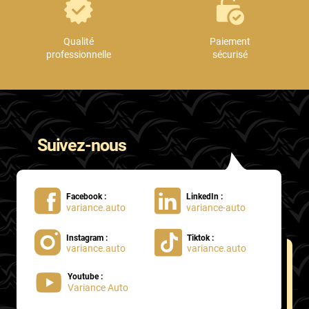
Qualité
Paiement
professionnelle
sécurisé
Suivez-nous
Facebook :
LinkedIn :
variance.auto
variance-auto
Instagram :
Tiktok :
variance.auto
variance.auto
Youtube :
Variance Auto