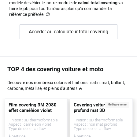
modèle de véhicule, notre module de
calcul total covering
va
faire le job pour toi. Tu n'auras plus qu'à commander ta
référence préférée. 😉
Accéder au calculateur total covering
TOP 4 des covering voiture et moto
Découvre nos nombreux coloris et finitions : satin, mat, brillant,
carbone, métallisé, et pleins d'autres ! 🔥
Film covering 3M 2080
Covering voiture noir
Meilleure vente
effet caméléon violet
profond mat 3D
Finition : 3D thermoformable
Finition : 3D thermoformable
Aspect : caméléon violet
Aspect : noir mat profond
Type de colle : airflow
Type de colle : airflow
à partir de
à partir de