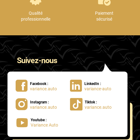
Qualité
Paiement
professionnelle
sécurisé
Suivez-nous
Facebook :
LinkedIn :
variance.auto
variance-auto
Instagram :
Tiktok :
variance.auto
variance.auto
Youtube :
Variance Auto