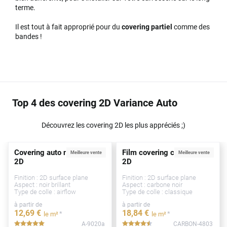
terme.
Il est tout à fait approprié pour du
covering partiel
comme des
bandes !
Top 4 des covering 2D Variance Auto
Découvrez les covering 2D les plus appréciés ;)
Covering auto noir brillant
Film covering carbone noir
Meilleure vente
Meilleure vente
2D
2D
Finition : 2D surface plane
Finition : 2D surface plane
Aspect : noir brillant
Aspect : carbone noir
Type de colle : airflow
Type de colle : classique
à partir de
à partir de
12
,69
€
18
,84
€
*
*
le m²
le m²
A-9020a
CARBON-4803
*****
*****