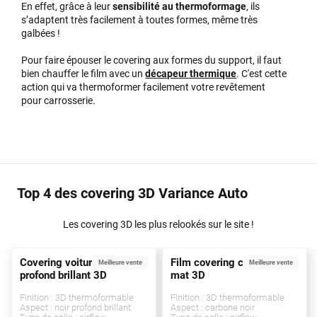
En effet, grâce à leur
sensibilité au thermoformage
, ils
s’adaptent très facilement à toutes formes, même très
galbées !
Pour faire épouser le covering aux formes du support, il faut
bien chauffer le film avec un
décapeur thermique
. C'est cette
action qui va thermoformer facilement votre revêtement
pour carrosserie.
Top 4 des covering 3D Variance Auto
Les covering 3D les plus relookés sur le site !
Covering voiture noir
Film covering carbone noir
Meilleure vente
Meilleure vente
profond brillant 3D
mat 3D
Finition : 3D thermoformable
Finition : 3D thermoformable
Aspect : noir profond brillant
Aspect : carbone noir