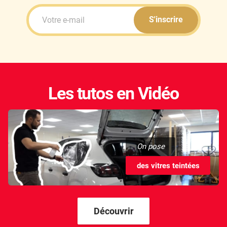
S'inscrire
Les tutos en Vidéo
On pose
des vitres teintées
Découvrir