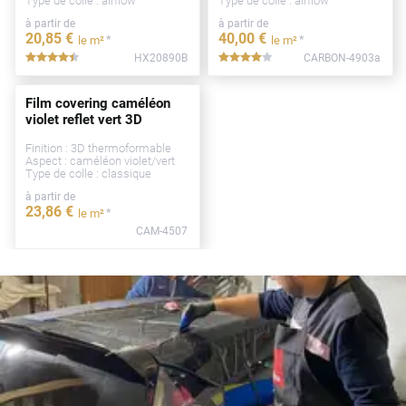
Type de colle : airflow
Type de colle : airflow
à partir de
à partir de
20
,85
€
40
,00
€
*
*
le m²
le m²
HX20890B
CARBON-4903a
*****
*****
Film covering caméléon
violet reflet vert 3D
Finition : 3D thermoformable
Aspect : caméléon violet/vert
Type de colle : classique
à partir de
23
,86
€
*
le m²
CAM-4507