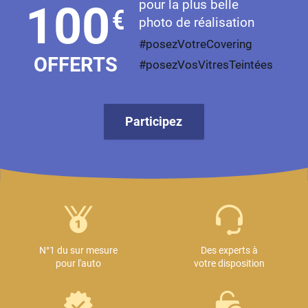
pour la plus belle
100
€
photo de réalisation
#posezVotreCovering
OFFERTS
#posezVosVitresTeintées
Participez
N°1 du sur mesure
Des experts à
pour l'auto
votre disposition