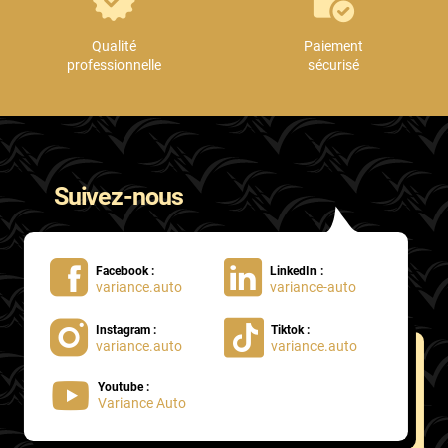
Qualité
Paiement
professionnelle
sécurisé
Suivez-nous
Facebook :
LinkedIn :
variance.auto
variance-auto
Instagram :
Tiktok :
variance.auto
variance.auto
Youtube :
Variance Auto