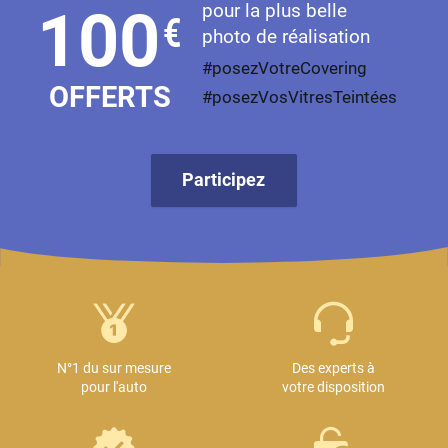
pour la plus belle
100
€
photo de réalisation
#posezVotreCovering
OFFERTS
#posezVosVitresTeintées
Participez
N°1 du sur mesure
Des experts à
pour l'auto
votre disposition