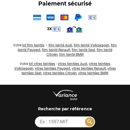
Paiement sécurisé
3X
Votre
kit film teintés
–
film teinté Audi
,
film teinté Volkswagen
,
film
teinté Peugeot
,
film teinté Renault
,
film teinté Seat
,
film teinté
Citroën
,
film teinté BMW
Votre
kit vitres teintées
-
vitres teintées Audi
,
vitres teintées
Volkswagen
,
vitres teintées Peugeot
,
vitres teintées Renault
,
vitres
teintées Seat
,
vitres teintées Citroën
,
vitres teintées BMW
par référence
Recherche