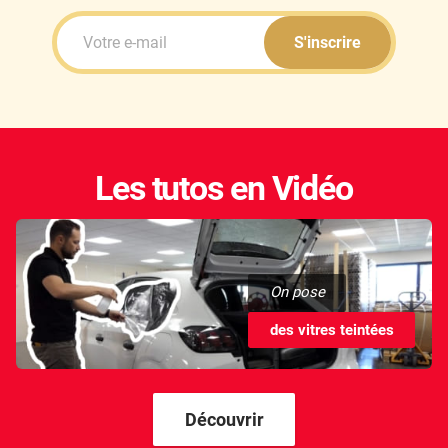
S'inscrire
Les tutos en Vidéo
On pose
des vitres teintées
Découvrir