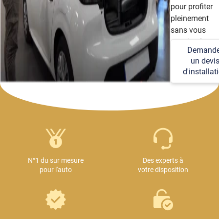
pour profiter
pleinement
sans vous
soucier des
Demande
détails
un devi
techniques et
d'installat
logistiques.
N°1 du sur mesure
Des experts à
pour l'auto
votre disposition