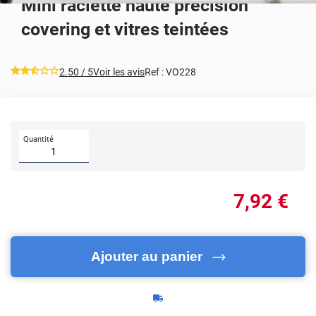
Mini raclette haute précision
covering et vitres teintées
*****
2.50
/ 5
Voir les avis
Ref :
VO228
Quantité
7
,92
€
Ajouter au panier