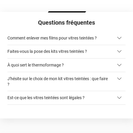
Questions fréquentes
Comment enlever mes films pour vitres teintées ?
Faites-vous la pose des kits vitres teintées ?
ici
À quoi sert le thermoformage ?
kits vitres teintées
J'hésite sur le choix de mon kit vitres teintées : que faire
faciliter la pose du film sur la vitre
?
cet article
Est-ce que les vitres teintées sont légales ?
ce formulaire
autorisée légalement sur les vitres avant
film teinté