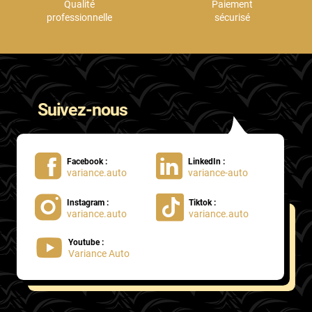
Qualité
Paiement
professionnelle
sécurisé
Suivez-nous
Facebook :
LinkedIn :
variance.auto
variance-auto
Instagram :
Tiktok :
variance.auto
variance.auto
Youtube :
Variance Auto