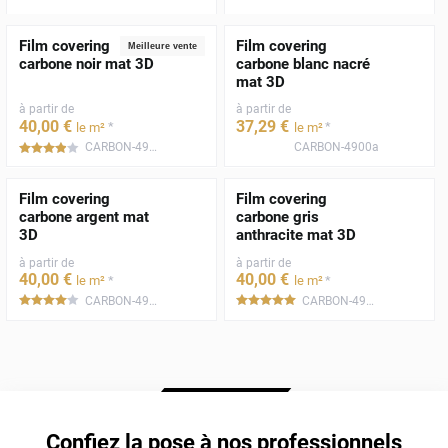
Film covering
Film covering
Meilleure vente
carbone noir mat 3D
carbone blanc nacré
mat 3D
à partir de
à partir de
40
,00
€
37
,29
€
*
*
le m²
le m²
CARBON-4903a
CARBON-4900a
*****
Film covering
Film covering
carbone argent mat
carbone gris
3D
anthracite mat 3D
à partir de
à partir de
40
,00
€
40
,00
€
*
*
le m²
le m²
CARBON-4902a
CARBON-4909a
*****
*****
Confiez la pose à nos professionnels