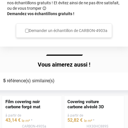
nos échantillons gratuits ! Et évitez ainsi de ne pas être satisfait,
ou de vous tromper 😉
Demandez vos échantillons gratuits !
Demander un échantillon de
CARBON-4903a
Vous aimerez aussi !
5
référence(s) similaire(s)
Film covering noir
Covering voiture
carbone forgé mat
carbone alvéolé 3D
à partir de
à partir de
43
,14
€
52
,82
€
*
*
le m²
le m²
CARBON-4905a
HX30HC889S