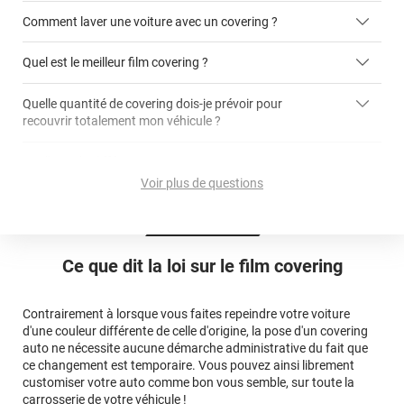
Comment laver une voiture avec un covering ?
covering 3D
Quel est le meilleur film covering ?
Quelle quantité de covering dois-je prévoir pour
recouvrir totalement mon véhicule ?
covering 2D
article dédié aux covering 2D
covering 3D
Quelle est la différence entre covering et peinture ?
calculateur total covering
et 3D
Voir plus de questions
cet article
Est-il possible de retirer un covering ?
Avery Dennison
3M
en cliquant
qualité
ici
Le covering peut se poser soi-même grâce aux
tutos de
Quel covering choisir pour une voiture complète ?
professionnelle
Mesurez la longueur de la voiture (du bas du parechoc
pose
Ce que dit la loi sur
le film covering
avant jusqu'au bas du parechoc arrière, en passant par le
covering 3D
Le covering protège la peinture d'origine, pour la garder en
toit.)
bon état
Multipliez ce résultat par 3.
Contrairement à lorsque vous faites repeindre votre voiture
Le covering peut s'enlever à tout moment
d'une couleur différente de celle d'origine, la pose d'un covering
Le covering revient moins cher
conseillers
auto ne nécessite aucune démarche administrative du fait que
commerciaux
ce changement est temporaire. Vous pouvez ainsi librement
customiser votre auto comme bon vous semble, sur toute la
carrosserie de votre véhicule !