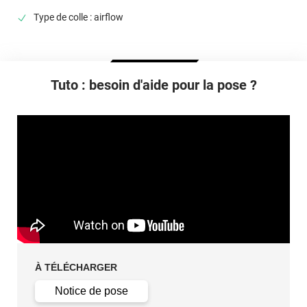
film auto-éteignant si appliqué sur aluminium, verre, acier
Type de colle : airflow
Type De Pose
A sec
Dépose
Facile sans laisser de trace
Tuto : besoin d'aide pour la pose ?
À TÉLÉCHARGER
Notice de pose