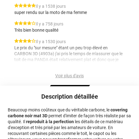
*****
Il y a 1538 jours
super rendu sur la moto de ma femme
*****
Il y a 758 jours
Très bien bonne qualité
*****
Il y a 1530 jours
Le prix du "sur mesure" étant un peu trop élevé en
CARBON 3D (4903a) j'ai pris le temps de m'assurer que le
toit de ma PANDA était relativement plat et donc que je
pourrais me limiter au 2D (4803). Dans ce cas là, j'ai ce
qu'il me faut dans les largeurs et longueur standard. Du
Voir plus d'avis
coup, le prix "tombe" de 175 € à 65 €. MERCI POUR VOS
CONSEILS. Lors de la pose, je ne manquerai pas de vous
recontacter pour évoquer - les problèmes éventuels - les
astuces que j'ai trouvé .
Description détaillée
*****
Il y a 1563 jours
Beaucoup moins coûteux que du véritable carbone, le
covering
Mon premier covering, je n'ai donc pas de possibilité de
carbone noir mat 3D
permet d'imiter de façon très réaliste par sa
comparer à du 3M par exemple, mais le vinyle semble de
qualité. Il
reproduit à la perfection
les détails de ce matériau
qualité et relativement facile à poser.
d'exception et très prisé par les amateurs de voiture. En
recouvrant certaines pièces comme le toit, le capot ou les
*****
Il y a 538 jours