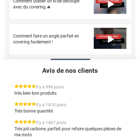
Comment utiliser un fil de découpe
avec du covering 🔥
Comment faire un angle parfait en
covering facilement !
Avis de nos clients
*****
Il y a 996 jours
très bien bon produits
*****
Il y a 1410 jours
Très bonne quantité
*****
Il y a 1467 jours
Très joli carbone, parfait pour refaire quelques pièces de
ma moto