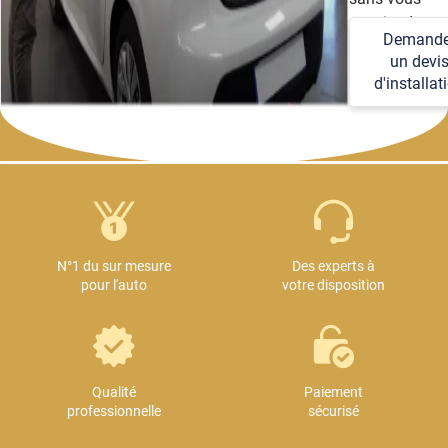
soucier des
Demande
détails
un devi
techniques et
d'installat
logistiques.
N°1 du sur mesure
Des experts à
pour l'auto
votre disposition
Qualité
Paiement
professionnelle
sécurisé