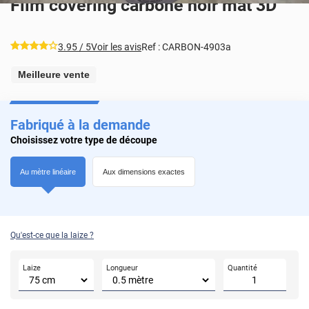
Film covering carbone noir mat 3D
*****
3.95
/ 5
Voir les avis
Ref :
CARBON-4903a
Meilleure vente
Fabriqué à la demande
Choisissez votre type de découpe
Au mètre linéaire
Aux dimensions exactes
Qu'est-ce que la laize ?
Laize
Longueur
Quantité