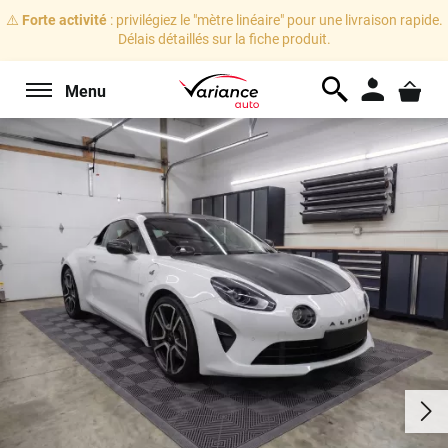
⚠️
Forte activité
: privilégiez le "mètre linéaire" pour une livraison rapide.
Délais détaillés sur la fiche produit.
Menu