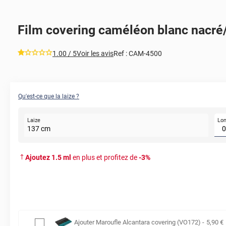
Film covering caméléon blanc nacré/
*****
1.00
/ 5
Voir les avis
Ref :
CAM-4500
Qu'est-ce que la laize ?
Lo
Laize
137
cm
Ajoutez
1.5
ml
en plus et profitez de
-
3
%
Ajouter
Maroufle Alcantara covering (VO172)
-
5
,90
€