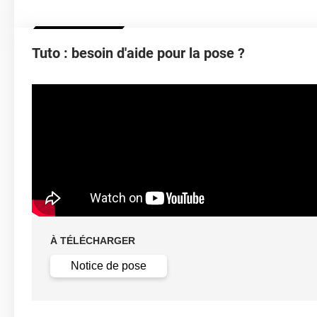
Épaisseur
Température D'application
Tuto : besoin d'aide pour la pose ?
Élongation
Température D'utilisation
film auto
Inflammabilité
À TÉLÉCHARGER
Type De Pose
Notice de pose
Dépose
F