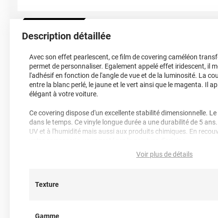
Description détaillée
Avec son effet pearlescent, ce film de covering caméléon transf
permet de personnaliser. Egalement appelé effet iridescent, il m
l'adhésif en fonction de l'angle de vue et de la luminosité. La co
entre la blanc perlé, le jaune et le vert ainsi que le magenta. Il a
élégant à votre voiture.
Ce covering dispose d'un excellente stabilité dimensionnelle. Le
dans le temps. Ce vinyle longue durée a une durabilité de 5 ans.
UV et à l'humidité mais aussi aux produits chimiques. En recou
votre carrosserie, vous protégez la peinture d'origine.
Voir plus de détails
Il s'agit d'un covering coulé 3D, c'est-à-dire qu'il peut être chau
quelle forme de votre carrosserie ou de vos carénages. Même l
peuvent être équipées.
Texture
L'adhésif utilisé dans ce covering est spécialement étudié pour 
carrosserie tout en étant simple à retirer. Chauffer légèrement le c
a aucun risque d'endommager la peinture.
Gamme