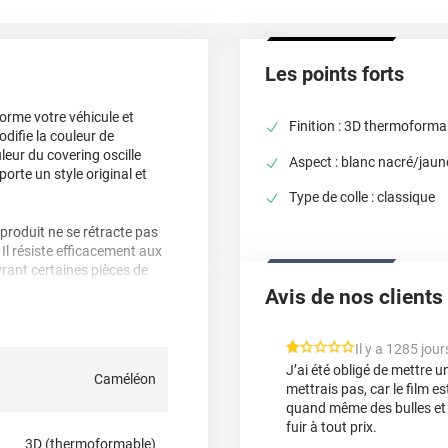
Les points forts
orme votre véhicule et
Finition : 3D thermoforma
odifie la couleur de
uleur du covering oscille
Aspect : blanc nacré/jaun
pporte un style original et
Type de colle : classique
 produit ne se rétracte pas
 Il résiste efficacement aux
vrant certaines pièces de
Avis de nos clients
ffé pour épouser n'importe
es zones les plus courbées
*****
Il y a 1285 jour
J’ai été obligé de mettre un
Caméléon
mettrais pas, car le film es
tenir durablement à la
quand même des bulles et 
overing et retirez-le. Il n'y
fuir à tout prix.
3D (thermoformable)