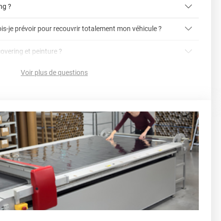
ing ?
is-je prévoir pour recouvrir totalement mon véhicule ?
article dédié aux covering 2D et 3D
covering 3D
covering et peinture ?
cet article
Avery
Voir plus de questions
vering ?
en cliquant ici
nnelle
la voiture (du bas du parechoc avant jusqu'au bas du
ser soi-même grâce aux
tutos de pose
e voiture complète ?
sant par le toit.)
einture d'origine, pour la garder en bon état
r 3.
ver à tout moment
ns cher
conseillers commerciaux