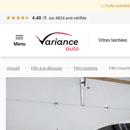
⚠️
Forte activité
4.40
/5
sur
4824
avis vérifiés
Vitres teintées
Menu
Accueil
Film à la découpe
Film covering
Film coveri