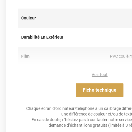
Note importante : faire son choix entre un covering 2D ou 3D 
Couleur
Pour rappel ce film de covering dispose d’une finition 3D, c’est-à-
thermoformable. Il est donc sensible à la chaleur (décapeur t
il est conseillé dans la pose de covering sur tout type de surface
Durabilité En Extérieur
est donc privilégié pour un total covering mais également sur 
des rétroviseurs par exemple. Un doute ? N’hésitez pas à conta
d’information !
Film
PVC coulé m
Ce covering caméléon blanc nacré/jaune citron de la marque Va
en Belgique.
Voir tout
Résistance Aux Uv
Référence produit :
cam4500
.
Fiche technique
Adhésif
Acrylique perm
Chaque écran d’ordinateur/téléphone a un calibrage différen
Résistance À L'humidité
une différence de couleur et/ou de text
En cas de doute, n’hésitez pas à contacter notre service 
demande d’échantillons gratuits
(limitée à 3 r