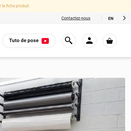
r la fiche produit.
Contactez-nous
EN
FR
ES
Tuto de pose
IT
S
DE