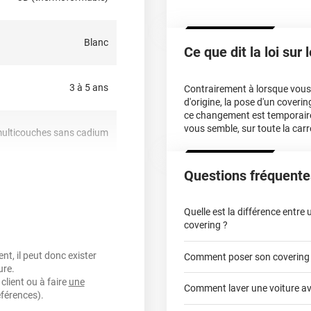
?
Blanc
Ce que dit la loi sur
dire qu’il est
hermique ou sèche-cheveux),
, planes à très courbées ! Il
3 à 5 ans
Contrairement à lorsque vous f
du partiel covering comme
d'origine, la pose d'un cover
cter notre équipe pour plus
ce changement est temporair
vous semble, sur toute la carr
ulticouches sans cadium
riance Auto est fabriqué
Questions fréquente
oui
Quelle est la différence entre
anent transparent ou gris
covering ?
t, il peut donc exister
Comment poser son covering
covering 2D
oui
ure.
client ou à faire
une
Comment laver une voiture av
éférences).
covering 3D