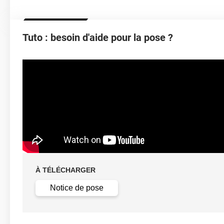
Épaisseur
Tuto : besoin d'aide pour la pose ?
Température D'application
Idéa
Élongation
Température D'utilisation
Type De Pose
À TÉLÉCHARGER
Retrait facile av
Dépose
solution c
Notice de pose