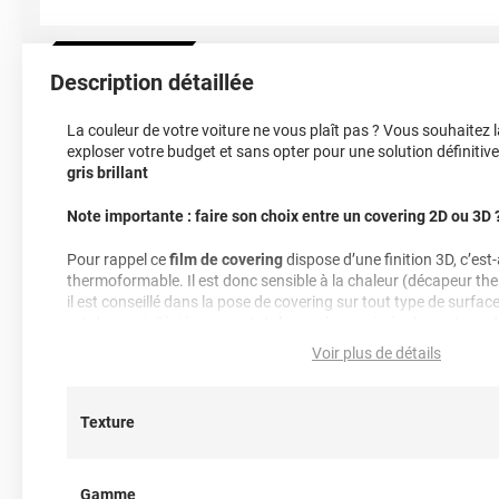
Description détaillée
La couleur de votre voiture ne vous plaît pas ? Vous souhaitez 
exploser votre budget et sans opter pour une solution définitiv
gris brillant
Note importante : faire son choix entre un covering 2D ou 3D 
Pour rappel ce
film de covering
dispose d’une finition 3D, c’est-à
thermoformable. Il est donc sensible à la chaleur (décapeur t
il est conseillé dans la pose de covering sur tout type de surface
est donc privilégié pour un
total covering
mais également sur 
des rétroviseurs par exemple. Un doute ? N’hésitez pas à conta
Voir plus de détails
d’information !
Référence produit :
HX20428B
.
Texture
Gamme