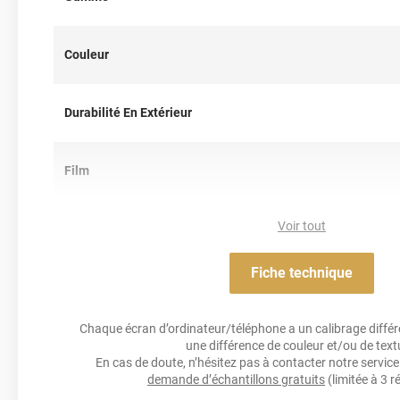
Couleur
Durabilité En Extérieur
Film
Voir tout
Résistance Aux Uv
Fiche technique
Acrylique solva
Adhésif
Chaque écran d’ordinateur/téléphone a un calibrage différen
une différence de couleur et/ou de text
Résistance À L'humidité
En cas de doute, n’hésitez pas à contacter notre service 
demande d’échantillons gratuits
(limitée à 3 r