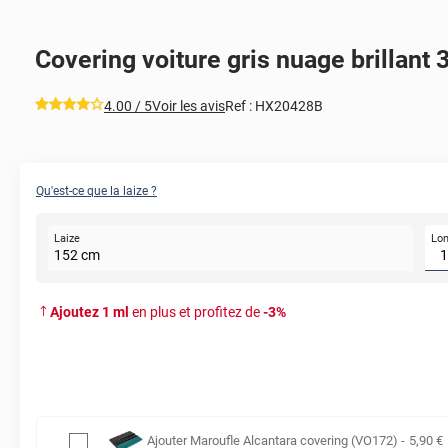
Covering voiture gris nuage brillant 
*****
4.00
/ 5
Voir les avis
Ref :
HX20428B
Qu'est-ce que la laize ?
Lo
Laize
152
cm
Ajoutez
1
ml
en plus et profitez de
-
3
%
Ajouter
Maroufle Alcantara covering (VO172)
-
5
,90
€