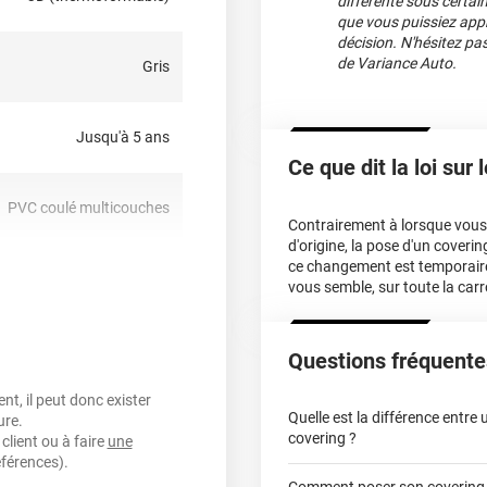
différente sous certai
que vous puissiez appr
décision. N'hésitez pa
de Variance Auto.
Gris
Jusqu'à 5 ans
Ce que dit la loi sur
PVC coulé multicouches
Contrairement à lorsque vous f
d'origine, la pose d'un cover
ce changement est temporair
oui
vous semble, sur toute la carr
nt, sensible à la pression,
Questions fréquente
repositionnable
t, il peut donc exister
Quelle est la différence entre
ure.
covering ?
oui
client ou à faire
une
éférences).