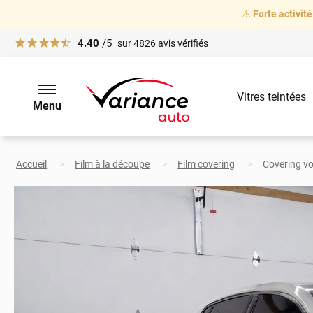
⚠️
Forte activité
4.40
/5
sur
4826
avis vérifiés
Vitres teintées
Menu
Accueil
Film à la découpe
Film covering
Covering vo