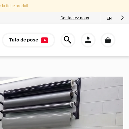
r la fiche produit.
Contactez-nous
EN
FR
ES
Tuto de pose
IT
S
DE