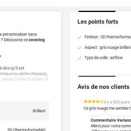
Les points forts
la personnaliser sans
Finition : 3D thermoforma
e ? Découvrez ce
covering
Aspect : gris nuage brillan
?
Type de colle : airflow
-dire qu’il est
hermique ou sèche-cheveux),
, planes à très courbées ! Il
du
partiel covering
comme
Avis de nos clients
cter notre équipe pour plus
*****
Il y a 505 jours
Ce gris nuage me semble tr
Brillant
Commentaire Varianc
Merci pour votre comm
3D (thermoformable)