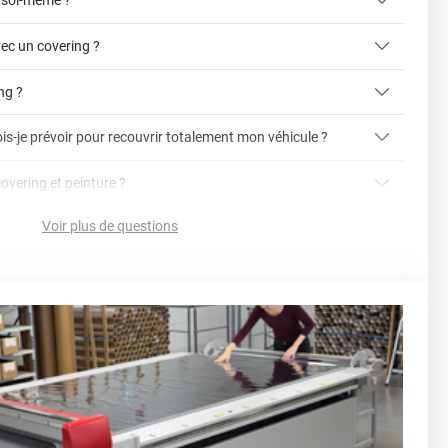
 soi-même ?
ec un covering ?
ing ?
is-je prévoir pour recouvrir totalement mon véhicule ?
article dédié aux covering 2D et 3D
covering 3D
covering et peinture ?
cet article
Avery
Voir plus de questions
vering ?
en cliquant ici
nnelle
la voiture (du bas du parechoc avant jusqu'au bas du
ser soi-même grâce aux
tutos de pose
e voiture complète ?
sant par le toit.)
einture d'origine, pour la garder en bon état
r 3.
ver à tout moment
ns cher
conseillers commerciaux