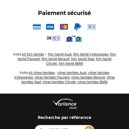
Paiement sécurisé
3X
Votre
kit film teintés
–
film teinté Audi
,
film teinté Volkswagen
,
film
teinté Peugeot
,
film teinté Renault
,
film teinté Seat
,
film teinté
Citroën
,
film teinté BMW
Votre
kit vitres teintées
-
vitres teintées Audi
,
vitres teintées
Volkswagen
,
vitres teintées Peugeot
,
vitres teintées Renault
,
vitres
teintées Seat
,
vitres teintées Citroën
,
vitres teintées BMW
par référence
Recherche