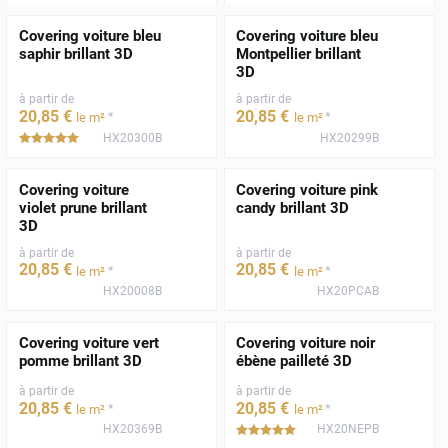
Covering voiture bleu
Covering voiture bleu
saphir brillant 3D
Montpellier brillant
3D
à partir de
à partir de
20
,85
€
20
,85
€
*
*
le m²
le m²
HX20300B
HX20299B
*****
Covering voiture
Covering voiture pink
violet prune brillant
candy brillant 3D
3D
à partir de
à partir de
20
,85
€
20
,85
€
*
*
le m²
le m²
HX20008B
HX20PCAB
Covering voiture vert
Covering voiture noir
pomme brillant 3D
ébène pailleté 3D
à partir de
à partir de
20
,85
€
20
,85
€
*
*
le m²
le m²
HX20369B
HX20NEPB
*****