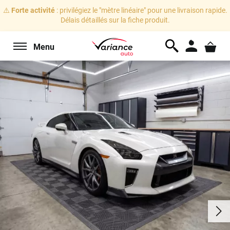
⚠️
Forte activité
: privilégiez le "mètre linéaire" pour une livraison rapide.
Délais détaillés sur la fiche produit.
Menu