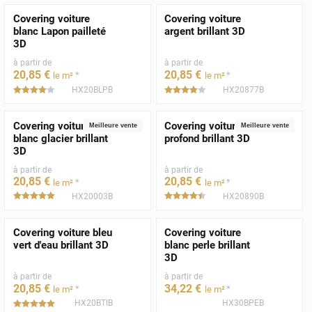
Covering voiture
Covering voiture
blanc Lapon pailleté
argent brillant 3D
3D
à partir de
à partir de
20
,85
€
20
,85
€
*
*
le m²
le m²
HX20BLPB
HX20877B
*****
*****
Covering voiture
Covering voiture noir
Meilleure vente
Meilleure vente
blanc glacier brillant
profond brillant 3D
3D
à partir de
à partir de
20
,85
€
20
,85
€
*
*
le m²
le m²
HX20003B
HX20890B
*****
*****
Covering voiture bleu
Covering voiture
vert d'eau brillant 3D
blanc perle brillant
3D
à partir de
à partir de
20
,85
€
34
,22
€
*
*
le m²
le m²
HX20BTIB
HX30BPEB
*****