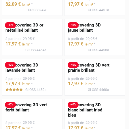
32
,09
€
17
,97
€
*
*
le m²
le m²
HX30SS24W
GLOSS-4451a
Film covering 3D or
Film covering 3D
-
40
%
-
40
%
métallisé brillant
jaune brillant
29
,95
€
29
,95
€
à partir de
à partir de
17
,97
€
17
,97
€
*
*
le m²
le m²
GLOSS-4454a
GLOSS-4458a
Film covering 3D
Film covering 3D vert
-
40
%
-
40
%
lavande brillant
prairie brillant
29
,95
€
29
,95
€
à partir de
à partir de
17
,97
€
17
,97
€
*
*
le m²
le m²
GLOSS-4459a
GLOSS-4460a
*****
Film covering 3D vert
Film covering 3D
-
40
%
-
40
%
forêt brillant
blanc brillant irisé
bleu
29
,95
€
29
,95
€
à partir de
à partir de
17
,97
€
17
,97
€
*
*
le m²
le m²