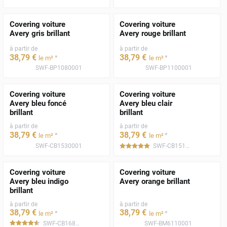
Covering voiture
Covering voiture
Avery gris brillant
Avery rouge brillant
à partir de
à partir de
38
,79
€
38
,79
€
*
*
le m²
le m²
SWF-BP1080001
SWF-BP1100001
Covering voiture
Covering voiture
Avery bleu foncé
Avery bleu clair
brillant
brillant
à partir de
à partir de
38
,79
€
38
,79
€
*
*
le m²
le m²
SWF-CB1530001
SWF-CB1510001
*****
Covering voiture
Covering voiture
Avery bleu indigo
Avery orange brillant
brillant
à partir de
à partir de
38
,79
€
38
,79
€
*
*
le m²
le m²
SWF-CB1680001
SWF-BM6110001
*****