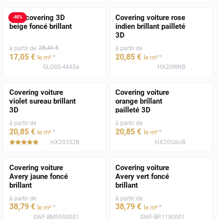
Film covering 3D
Covering voiture rose
-
40
%
beige foncé brillant
indien brillant pailleté
3D
28
,41
€
à partir de
à partir de
17
,05
€
20
,85
€
*
*
le m²
le m²
GLOSS-4445a
HX20RINB
Covering voiture
Covering voiture
violet sureau brillant
orange brillant
3D
pailleté 3D
à partir de
à partir de
20
,85
€
20
,85
€
*
*
le m²
le m²
HX20352B
HX20OAUB
*****
Covering voiture
Covering voiture
Avery jaune foncé
Avery vert foncé
brillant
brillant
à partir de
à partir de
38
,79
€
38
,79
€
*
*
le m²
le m²
SWF-BM5950001
SWF-BP1180001