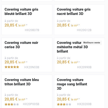
Covering voiture gris
Covering voiture gris
bleuté brillant 3D
nacré brillant 3D
à partir de
à partir de
20
,85
€
20
,85
€
*
*
le m²
le m²
HX20B37B
HX20G12B
Covering voiture noir
Covering voiture gris
Meilleure vente
cerise 3D
météorite métal 3D
brillant
à partir de
à partir de
20
,85
€
20
,85
€
*
*
le m²
le m²
HX20N03B
HX20990B
*****
Covering voiture bleu
Covering voiture
triton brillant 3D
rouge sang brillant
3D
à partir de
à partir de
20
,85
€
20
,85
€
*
*
le m²
le m²
HX20P005B
HX20200B
*****
*****