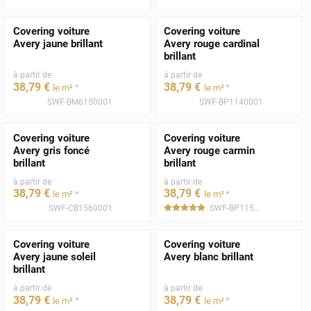
Covering voiture
Covering voiture
Avery jaune brillant
Avery rouge cardinal
brillant
à partir de
à partir de
38
,79
€
38
,79
€
*
*
le m²
le m²
SWF-BM6150001
SWF-BP1140001
Covering voiture
Covering voiture
Avery gris foncé
Avery rouge carmin
brillant
brillant
à partir de
à partir de
38
,79
€
38
,79
€
*
*
le m²
le m²
SWF-CB1560001
SWF-BP1150001
*****
Covering voiture
Covering voiture
Avery jaune soleil
Avery blanc brillant
brillant
à partir de
à partir de
38
,79
€
38
,79
€
*
*
le m²
le m²