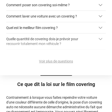
Comment poser son covering soi-même ?
covering 2D
Comment laver une voiture avec un covering ?
covering 3D
Quel est le meilleur film covering ?
Quelle quantité de covering dois-je prévoir pour
recouvrir totalement mon véhicule ?
covering 2D
article dédié aux covering 2D
covering 3D
Quelle est la différence entre covering et peinture ?
calculateur total covering
et 3D
Voir plus de questions
cet article
Est-il possible de retirer un covering ?
Avery Dennison
3M
en cliquant
qualité
ici
Le covering peut se poser soi-même grâce aux
tutos de
Quel covering choisir pour une voiture complète ?
professionnelle
Mesurez la longueur de la voiture (du bas du parechoc
pose
Ce que dit la loi sur
le film covering
avant jusqu'au bas du parechoc arrière, en passant par le
covering 3D
Le covering protège la peinture d'origine, pour la garder en
toit.)
bon état
Multipliez ce résultat par 3.
Contrairement à lorsque vous faites repeindre votre voiture
Le covering peut s'enlever à tout moment
d'une couleur différente de celle d'origine, la pose d'un covering
Le covering revient moins cher
conseillers
auto ne nécessite aucune démarche administrative du fait que
commerciaux
ce changement est temporaire. Vous pouvez ainsi librement