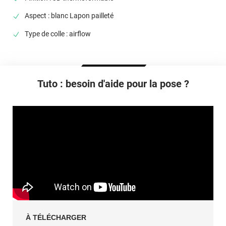
Type De Pose
Aspect : blanc Lapon pailleté
A sec
Type de colle : airflow
Dépose
Retrait facile avec apport de chaleur et/ou solution chimique
selon la nature du substrat
Tuto : besoin d'aide pour la pose ?
À TÉLÉCHARGER