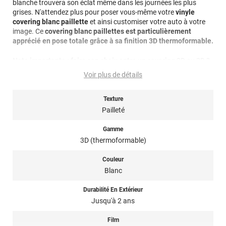
blanche trouvera son éclat même dans les journées les plus
grises. N'attendez plus pour poser vous-même votre
vinyle
covering blanc paillette
et ainsi customiser votre auto à votre
image. Ce
covering blanc paillettes est particulièrement
apprécié en pose totale grâce à sa finition 3D thermoformable.
Note importante : faire son choix entre un covering 2D ou 3D ?
Voir plus de détails
Pour rappel ce
film de covering
dispose d’une finition 3D, c’est-à-
dire qu’il est thermoformable. Il est donc sensible à la chaleur
(décapeur thermique ou sèche-cheveux), il est conseillé dans la
Texture
pose de covering sur tout type de surface, planes à très
Pailleté
courbées ! Il est donc privilégié pour un
total covering
mais
également sur du
partiel covering
comme des rétroviseurs par
Gamme
exemple. Un doute ? N’hésitez pas à contacter notre équipe pour
3D (thermoformable)
plus d’information !
Couleur
Référence produit :
HX20BLPB
.
Blanc
Durabilité En Extérieur
Jusqu'à 2 ans
Film