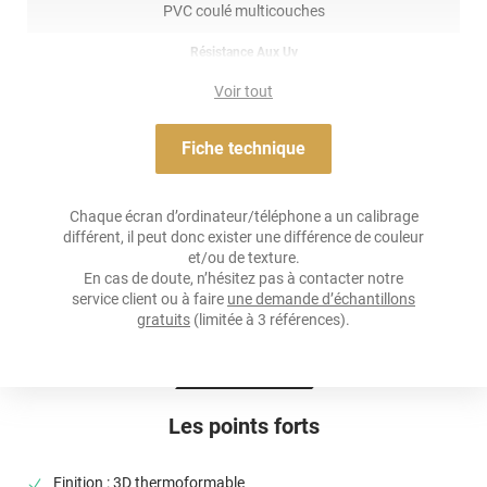
PVC coulé multicouches
Résistance Aux Uv
oui
Voir tout
Adhésif
Acrylique solvant, sensible à la pression, repositionnable
Fiche technique
Résistance À L'humidité
oui
Chaque écran d’ordinateur/téléphone a un calibrage
différent, il peut donc exister une différence de couleur
Épaisseur
et/ou de texture.
100 µ
En cas de doute, n’hésitez pas à contacter notre
service client ou à faire
une demande d’échantillons
Température D'application
gratuits
(limitée à 3 références).
Idéalement entre 20°C et 25°C
Élongation
>90%
Les points forts
Température D'utilisation
De -40°C à +90°C
Finition : 3D thermoformable