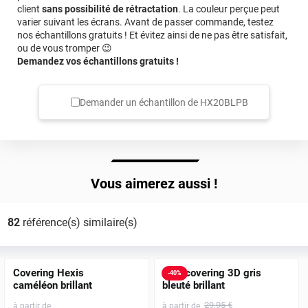
client
sans possibilité de rétractation
. La couleur perçue peut
varier suivant les écrans. Avant de passer commande, testez
nos échantillons gratuits ! Et évitez ainsi de ne pas être satisfait,
ou de vous tromper 😉
Demandez vos échantillons gratuits !
Demander un échantillon de
HX20BLPB
Vous aimerez aussi !
82
référence(s) similaire(s)
Covering Hexis
Film covering 3D gris
-
40
%
caméléon brillant
bleuté brillant
29
,95
€
à partir de
à partir de