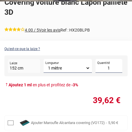
Covering voiture blanc Lapon pailleté
3D
*****
4.00
/ 5
Voir les avis
Ref :
HX20BLPB
Qu'est-ce que la laize ?
Longueur
Quantité
Laize
152
cm
Ajoutez
1
ml
en plus et profitez de
-
3
%
39
,62
€
Ajouter
Maroufle Alcantara covering (VO172)
-
5
,90
€