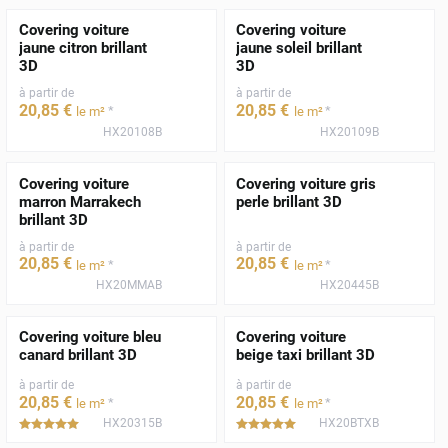
Covering voiture
Covering voiture
jaune citron brillant
jaune soleil brillant
3D
3D
à partir de
à partir de
20
,85
€
20
,85
€
*
*
le m²
le m²
HX20108B
HX20109B
Covering voiture
Covering voiture gris
marron Marrakech
perle brillant 3D
brillant 3D
à partir de
à partir de
20
,85
€
20
,85
€
*
*
le m²
le m²
HX20MMAB
HX20445B
Covering voiture bleu
Covering voiture
canard brillant 3D
beige taxi brillant 3D
à partir de
à partir de
20
,85
€
20
,85
€
*
*
le m²
le m²
HX20315B
HX20BTXB
*****
*****