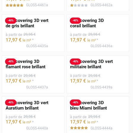
GLOSS-4461a
GLOSS-4462a
*****
*****
Film covering 3D vert
Film covering 3D
-
40
%
-
40
%
de gris brillant
corail brillant
29
,95
€
29
,95
€
à partir de
à partir de
17
,97
€
17
,97
€
*
*
le m²
le m²
GLOSS-4435a
GLOSS-4436a
Film covering 3D
Film covering 3D vert
-
40
%
-
40
%
flamant rose brillant
militaire brillant
29
,95
€
29
,95
€
à partir de
à partir de
17
,97
€
17
,97
€
*
*
le m²
le m²
GLOSS-4437a
GLOSS-4439a
Film covering 3D vert
Film covering 3D
-
40
%
-
40
%
Auratium brillant
bleu Miami brillant
29
,95
€
29
,95
€
à partir de
à partir de
17
,97
€
17
,97
€
*
*
le m²
le m²
GLOSS-4440a
GLOSS-4444a
*****