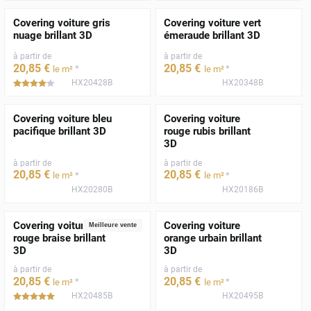
Covering voiture gris
Covering voiture vert
nuage brillant 3D
émeraude brillant 3D
à partir de
à partir de
20
,85
€
20
,85
€
*
*
le m²
le m²
HX20428B
HX20348B
*****
Covering voiture bleu
Covering voiture
pacifique brillant 3D
rouge rubis brillant
3D
à partir de
à partir de
20
,85
€
20
,85
€
*
*
le m²
le m²
HX20280B
HX20186B
Covering voiture
Covering voiture
Meilleure vente
rouge braise brillant
orange urbain brillant
3D
3D
à partir de
à partir de
20
,85
€
20
,85
€
*
*
le m²
le m²
HX20485B
HX20495B
*****