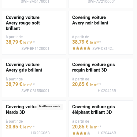
SWF-BM6170001
SWF-AV2100001
Covering voiture
Covering voiture
Avery rouge soft
Avery noir brillant
brillant
à partir de
à partir de
38
,79
€
38
,79
€
*
*
le m²
le m²
SWF-BP1120001
SWF-CB1420001
*****
Covering voiture
Covering voiture gris
Avery gris brillant
requin brillant 3D
à partir de
à partir de
38
,79
€
20
,85
€
*
*
le m²
le m²
SWF-CB1550001
HX20423B
Covering voiture gris
Covering voiture gris
Meilleure vente
Nardo 3D
éléphant brillant 3D
à partir de
à partir de
20
,85
€
20
,85
€
*
*
le m²
le m²
HX20G06B
HX20446B
*****