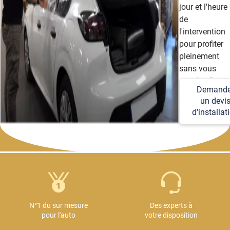
jour et l'heure
de
l'intervention
pour profiter
pleinement
sans vous
soucier des
Demande
détails
un devi
techniques et
d'installat
logistiques.
N°1 du sur mesure
Des experts à
pour l'auto
votre disposition