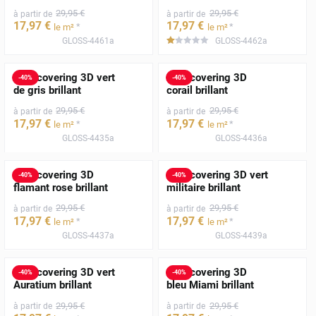
29
,95
€
29
,95
€
à partir de
à partir de
17
,97
€
17
,97
€
*
*
le m²
le m²
GLOSS-4461a
GLOSS-4462a
*****
Film covering 3D vert
Film covering 3D
-
40
%
-
40
%
de gris brillant
corail brillant
29
,95
€
29
,95
€
à partir de
à partir de
17
,97
€
17
,97
€
*
*
le m²
le m²
GLOSS-4435a
GLOSS-4436a
Film covering 3D
Film covering 3D vert
-
40
%
-
40
%
flamant rose brillant
militaire brillant
29
,95
€
29
,95
€
à partir de
à partir de
17
,97
€
17
,97
€
*
*
le m²
le m²
GLOSS-4437a
GLOSS-4439a
Film covering 3D vert
Film covering 3D
-
40
%
-
40
%
Auratium brillant
bleu Miami brillant
29
,95
€
29
,95
€
à partir de
à partir de