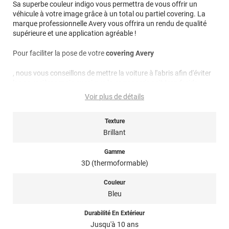
Sa superbe couleur indigo vous permettra de vous offrir un
véhicule à votre image grâce à un total ou partiel covering. La
marque professionnelle Avery vous offrira un rendu de qualité
supérieure et une application agréable !
Pour faciliter la pose de votre
covering Avery
, nous vous conseillons de mettre la voiture à l'abris afin d'éviter
les poussières mais aussi que la carrosserie soit trop froide.
Idéalement il faudrait poser le covering à une température
Voir plus de détails
supérieure à 15 degrés.
Texture
Nettoyage : les produits utilisés pour le nettoyage et l'entretien
du covering, doivent être sans composants abrasifs, au pH
Brillant
idéalement équilibré c'est à dire ni trop acide, ni trop alcalin
(niveau de pH entre 5 et 9), sans alcool, ni acides, ni
Gamme
ammoniaque, ni chlore, ni éther de glycol, ni détergents
3D (thermoformable)
nuisibles...
Couleur
Note importante : faire son choix entre un covering 2D ou 3D ?
Bleu
Pour rappel ce
film de covering
dispose d’une finition 3D, c’est-à-
Durabilité En Extérieur
dire qu’il est thermoformable. Il est donc sensible à la chaleur
Jusqu'à 10 ans