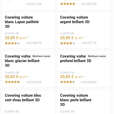
HX20315B
HX20BTXB
*****
Covering voiture
Covering voiture
blanc Lapon pailleté
argent brillant 3D
3D
à partir de
à partir de
20
,85
€
20
,85
€
*
*
le m²
le m²
HX20BLPB
HX20877B
*****
*****
Covering voiture
Covering voiture noir
Meilleure vente
Meilleure vente
blanc glacier brillant
profond brillant 3D
3D
à partir de
à partir de
20
,85
€
20
,85
€
*
*
le m²
le m²
HX20003B
HX20890B
*****
*****
Covering voiture bleu
Covering voiture
vert d'eau brillant 3D
blanc perle brillant
3D
à partir de
à partir de