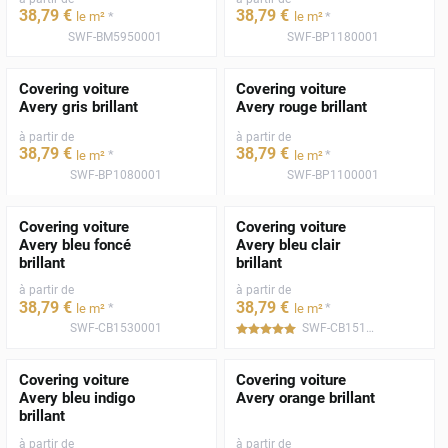
38
,79
€
38
,79
€
*
*
le m²
le m²
SWF-BM5950001
SWF-BP1180001
Covering voiture
Covering voiture
Avery gris brillant
Avery rouge brillant
à partir de
à partir de
38
,79
€
38
,79
€
*
*
le m²
le m²
SWF-BP1080001
SWF-BP1100001
Covering voiture
Covering voiture
Avery bleu foncé
Avery bleu clair
brillant
brillant
à partir de
à partir de
38
,79
€
38
,79
€
*
*
le m²
le m²
SWF-CB1530001
SWF-CB1510001
*****
Covering voiture
Covering voiture
Avery bleu indigo
Avery orange brillant
brillant
à partir de
à partir de