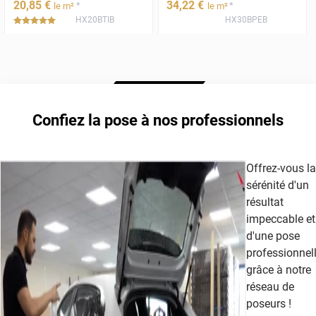
20
,85
€
34
,22
€
*
*
le m²
le m²
HX20BTIB
HX30BPEB
*****
Confiez la pose à nos professionnels
Offrez-vous la
sérénité d'un
résultat
impeccable et
d'une pose
professionnel
grâce à notre
réseau de
poseurs !