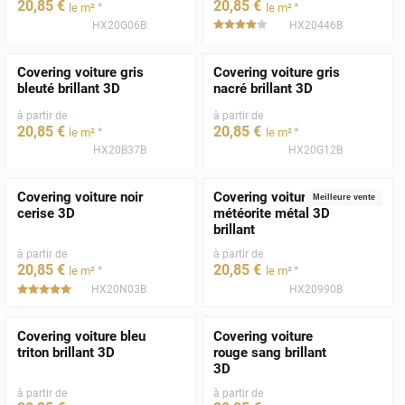
20
,85
€
20
,85
€
*
*
le m²
le m²
HX20G06B
HX20446B
*****
Covering voiture gris
Covering voiture gris
bleuté brillant 3D
nacré brillant 3D
à partir de
à partir de
20
,85
€
20
,85
€
*
*
le m²
le m²
HX20B37B
HX20G12B
Covering voiture noir
Covering voiture gris
Meilleure vente
cerise 3D
météorite métal 3D
brillant
à partir de
à partir de
20
,85
€
20
,85
€
*
*
le m²
le m²
HX20N03B
HX20990B
*****
Covering voiture bleu
Covering voiture
triton brillant 3D
rouge sang brillant
3D
à partir de
à partir de