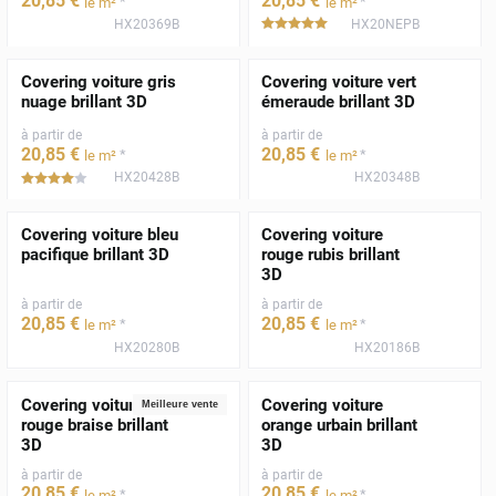
20
,85
€
20
,85
€
*
*
le m²
le m²
HX20369B
HX20NEPB
*****
Covering voiture gris
Covering voiture vert
nuage brillant 3D
émeraude brillant 3D
à partir de
à partir de
20
,85
€
20
,85
€
*
*
le m²
le m²
HX20428B
HX20348B
*****
Covering voiture bleu
Covering voiture
pacifique brillant 3D
rouge rubis brillant
3D
à partir de
à partir de
20
,85
€
20
,85
€
*
*
le m²
le m²
HX20280B
HX20186B
Covering voiture
Covering voiture
Meilleure vente
rouge braise brillant
orange urbain brillant
3D
3D
à partir de
à partir de
20
,85
€
20
,85
€
*
*
le m²
le m²