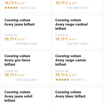
38
,79
€
38
,79
€
*
*
le m²
le m²
SWF-CB1680001
SWF-BM6110001
*****
Covering voiture
Covering voiture
Avery jaune brillant
Avery rouge cardinal
brillant
à partir de
à partir de
38
,79
€
38
,79
€
*
*
le m²
le m²
SWF-BM6150001
SWF-BP1140001
Covering voiture
Covering voiture
Avery gris foncé
Avery rouge carmin
brillant
brillant
à partir de
à partir de
38
,79
€
38
,79
€
*
*
le m²
le m²
SWF-CB1560001
SWF-BP1150001
*****
Covering voiture
Covering voiture
Avery jaune soleil
Avery blanc brillant
brillant