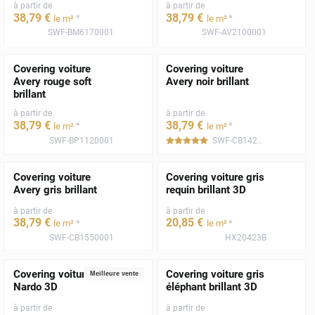
à partir de
à partir de
38
,79
€
38
,79
€
*
*
le m²
le m²
SWF-BM6170001
SWF-AV2100001
Covering voiture
Covering voiture
Avery rouge soft
Avery noir brillant
brillant
à partir de
à partir de
38
,79
€
38
,79
€
*
*
le m²
le m²
SWF-BP1120001
SWF-CB1420001
*****
Covering voiture
Covering voiture gris
Avery gris brillant
requin brillant 3D
à partir de
à partir de
38
,79
€
20
,85
€
*
*
le m²
le m²
SWF-CB1550001
HX20423B
Covering voiture gris
Covering voiture gris
Meilleure vente
Nardo 3D
éléphant brillant 3D
à partir de
à partir de