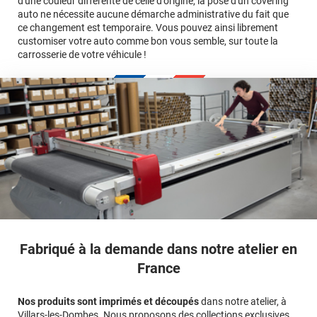
d'une couleur différente de celle d'origine, la pose d'un covering
Le covering revient moins cher
conseillers
auto ne nécessite aucune démarche administrative du fait que
commerciaux
ce changement est temporaire. Vous pouvez ainsi librement
customiser votre auto comme bon vous semble, sur toute la
carrosserie de votre véhicule !
calculateur
Fabriqué à la demande dans notre atelier en
France
Nos produits sont imprimés et découpés
dans notre atelier, à
Villars-les-Dombes. Nous proposons des collections exclusives