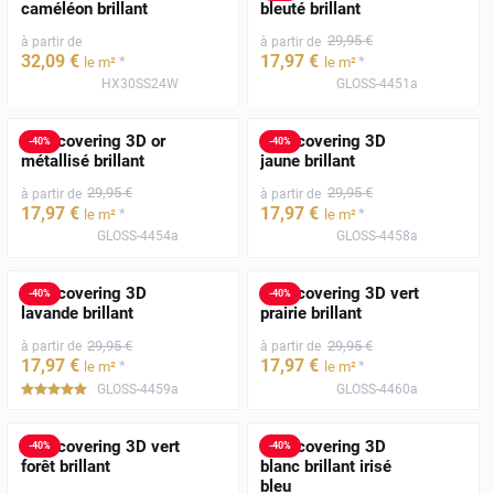
caméléon brillant
bleuté brillant
29
,95
€
à partir de
à partir de
32
,09
€
17
,97
€
*
*
le m²
le m²
HX30SS24W
GLOSS-4451a
Film covering 3D or
Film covering 3D
-
40
%
-
40
%
métallisé brillant
jaune brillant
29
,95
€
29
,95
€
à partir de
à partir de
17
,97
€
17
,97
€
*
*
le m²
le m²
GLOSS-4454a
GLOSS-4458a
Film covering 3D
Film covering 3D vert
-
40
%
-
40
%
lavande brillant
prairie brillant
29
,95
€
29
,95
€
à partir de
à partir de
17
,97
€
17
,97
€
*
*
le m²
le m²
GLOSS-4459a
GLOSS-4460a
*****
Film covering 3D vert
Film covering 3D
-
40
%
-
40
%
forêt brillant
blanc brillant irisé
bleu