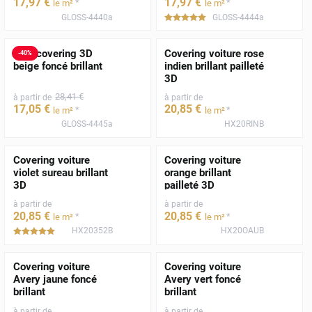
17
,97
€
17
,97
€
*
*
le m²
le m²
GLOSS-4440a
GLOSS-4444a
*****
Film covering 3D
Covering voiture rose
-
40
%
beige foncé brillant
indien brillant pailleté
3D
28
,41
€
à partir de
à partir de
17
,05
€
20
,85
€
*
*
le m²
le m²
GLOSS-4445a
HX20RINB
Covering voiture
Covering voiture
violet sureau brillant
orange brillant
3D
pailleté 3D
à partir de
à partir de
20
,85
€
20
,85
€
*
*
le m²
le m²
HX20352B
HX20OAUB
*****
Covering voiture
Covering voiture
Avery jaune foncé
Avery vert foncé
brillant
brillant
à partir de
à partir de