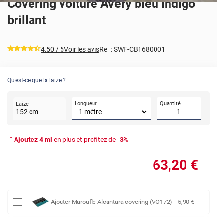
Covering voiture Avery bleu indigo
brillant
*****
4.50
/ 5
Voir les avis
Ref :
SWF-CB1680001
Qu'est-ce que la laize ?
Longueur
Quantité
Laize
152
cm
Ajoutez
4
ml
en plus et profitez de
-
3
%
63
,20
€
Ajouter
Maroufle Alcantara covering (VO172)
-
5
,90
€