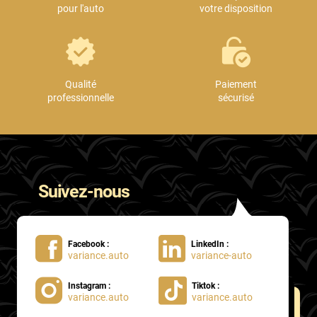
pour l'auto
votre disposition
Qualité
Paiement
professionnelle
sécurisé
Suivez-nous
Facebook :
LinkedIn :
variance.auto
variance-auto
Instagram :
Tiktok :
variance.auto
variance.auto