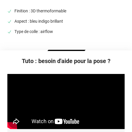
Température D'utilisation
De -50°C à +110°C
Finition : 3D thermoformable
Type De Pose
Aspect : bleu indigo brillant
A sec
Type de colle : airflow
Dépose
Retrait facile avec apport de chaleur et/ou solution chimique
selon la nature du substrat
Tuto : besoin d'aide pour la pose ?