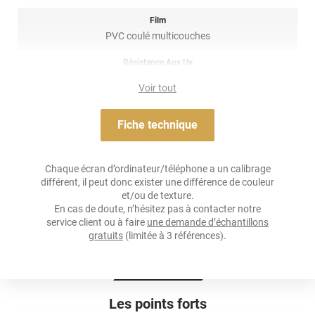
(décapeur thermique ou sèche-cheveux), il est conseillé dans la
pose de covering sur tout type de surface, planes à très
Film
courbées ! Il est donc privilégié pour un
total covering
mais
PVC coulé multicouches
également sur du
partiel covering
comme des rétroviseurs par
exemple. Un doute ? N’hésitez pas à contacter notre équipe pour
Résistance Aux Uv
plus d’information !
oui
Voir tout
Adhésif
Acrylique solvant, sensible à la pression, repositionnable
Fiche technique
Résistance À L'humidité
oui
Chaque écran d’ordinateur/téléphone a un calibrage
différent, il peut donc exister une différence de couleur
Épaisseur
et/ou de texture.
100 µ
En cas de doute, n’hésitez pas à contacter notre
service client ou à faire
une demande d’échantillons
Température D'application
gratuits
(limitée à 3 références).
Idéalement entre 20°C et 25°C
Élongation
>90%
Les points forts