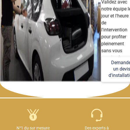
Validez avec
notre équipe l
jour et l'heure
de
l'intervention
pour profiter
pleinement
sans vous
soucier des
Demande
détails
un devi
techniques et
d'installat
logistiques.
N°1 du sur mesure
Des experts à