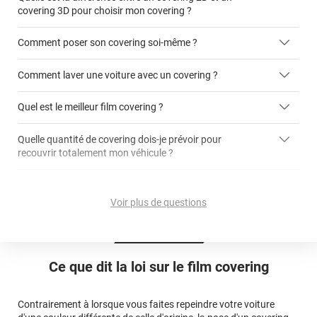
covering 3D pour choisir mon covering ?
Comment poser son covering soi-même ?
covering 2D
Comment laver une voiture avec un covering ?
covering 3D
Quel est le meilleur film covering ?
Quelle quantité de covering dois-je prévoir pour
recouvrir totalement mon véhicule ?
covering 2D
article dédié aux covering 2D
covering 3D
Quelle est la différence entre covering et peinture ?
calculateur total covering
et 3D
Voir plus de questions
cet article
Est-il possible de retirer un covering ?
Avery Dennison
3M
en cliquant
qualité
ici
Le covering peut se poser soi-même grâce aux
tutos de
Quel covering choisir pour une voiture complète ?
professionnelle
Mesurez la longueur de la voiture (du bas du parechoc
pose
Ce que dit la loi sur
le film covering
avant jusqu'au bas du parechoc arrière, en passant par le
covering 3D
Le covering protège la peinture d'origine, pour la garder en
toit.)
bon état
Multipliez ce résultat par 3.
Contrairement à lorsque vous faites repeindre votre voiture
Le covering peut s'enlever à tout moment