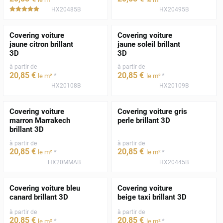
HX20485B
HX20495B
*****
Covering voiture
Covering voiture
jaune citron brillant
jaune soleil brillant
3D
3D
à partir de
à partir de
20
,85
€
20
,85
€
*
*
le m²
le m²
HX20108B
HX20109B
Covering voiture
Covering voiture gris
marron Marrakech
perle brillant 3D
brillant 3D
à partir de
à partir de
20
,85
€
20
,85
€
*
*
le m²
le m²
HX20MMAB
HX20445B
Covering voiture bleu
Covering voiture
canard brillant 3D
beige taxi brillant 3D
à partir de
à partir de
20
,85
€
20
,85
€
*
*
le m²
le m²