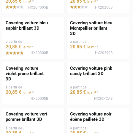
20
,85
€
20
,85
€
*
*
le m²
le m²
HX20P005B
HX20200B
*****
*****
Covering voiture bleu
Covering voiture bleu
saphir brillant 3D
Montpellier brillant
3D
à partir de
à partir de
20
,85
€
20
,85
€
*
*
le m²
le m²
HX20300B
HX20299B
*****
Covering voiture
Covering voiture pink
violet prune brillant
candy brillant 3D
3D
à partir de
à partir de
20
,85
€
20
,85
€
*
*
le m²
le m²
HX20008B
HX20PCAB
Covering voiture vert
Covering voiture noir
pomme brillant 3D
ébène pailleté 3D
à partir de
à partir de