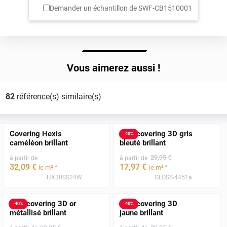
Demander un échantillon de
SWF-CB1510001
Vous aimerez aussi !
82
référence(s) similaire(s)
Covering Hexis
Film covering 3D gris
-
40
%
caméléon brillant
bleuté brillant
29
,95
€
à partir de
à partir de
32
,09
€
17
,97
€
*
*
le m²
le m²
HX30SS24W
GLOSS-4451a
Film covering 3D or
Film covering 3D
-
40
%
-
40
%
métallisé brillant
jaune brillant