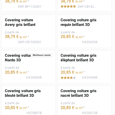
38
,79
€
38
,79
€
*
*
le m²
le m²
SWF-BP1120001
SWF-CB1420001
*****
Covering voiture
Covering voiture gris
Avery gris brillant
requin brillant 3D
à partir de
à partir de
38
,79
€
20
,85
€
*
*
le m²
le m²
SWF-CB1550001
HX20423B
Covering voiture gris
Covering voiture gris
Meilleure vente
Nardo 3D
éléphant brillant 3D
à partir de
à partir de
20
,85
€
20
,85
€
*
*
le m²
le m²
HX20G06B
HX20446B
*****
Covering voiture gris
Covering voiture gris
bleuté brillant 3D
nacré brillant 3D
à partir de
à partir de
20
,85
€
20
,85
€
*
*
le m²
le m²
HX20B37B
HX20G12B