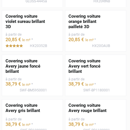
GLOSS-4445a
HX20RINB
Covering voiture
Covering voiture
violet sureau brillant
orange brillant
3D
pailleté 3D
à partir de
à partir de
20
,85
€
20
,85
€
*
*
le m²
le m²
HX20352B
HX20OAUB
*****
Covering voiture
Covering voiture
Avery jaune foncé
Avery vert foncé
brillant
brillant
à partir de
à partir de
38
,79
€
38
,79
€
*
*
le m²
le m²
SWF-BM5950001
SWF-BP1180001
Covering voiture
Covering voiture
Avery gris brillant
Avery rouge brillant
à partir de
à partir de
38
,79
€
38
,79
€
*
*
le m²
le m²