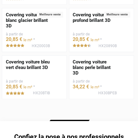
Covering voiture
Covering voiture noir
Meilleure vente
Meilleure vente
blanc glacier brillant
profond brillant 3D
3D
à partir de
à partir de
20
,85
€
20
,85
€
*
*
le m²
le m²
HX20003B
HX20890B
*****
*****
Covering voiture bleu
Covering voiture
vert d'eau brillant 3D
blanc perle brillant
3D
à partir de
à partir de
20
,85
€
34
,22
€
*
*
le m²
le m²
HX20BTIB
HX30BPEB
*****
Confiez la pose à nos professionnels