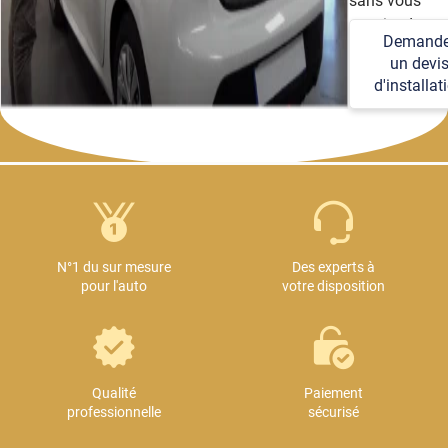
sans vous
soucier des
Demande
détails
un devi
techniques et
d'installat
logistiques.
N°1 du sur mesure
Des experts à
pour l'auto
votre disposition
Qualité
Paiement
professionnelle
sécurisé