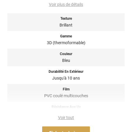
les poussières mais aussi que la carrosserie soit trop froide.
Voir plus de détails
Idéalement il faudrait poser le covering à une température
supérieure à 15 degrés.
Texture
Nettoyage : les produits utilisés pour le nettoyage et l'entretien
Brillant
du covering, doivent être sans composants abrasifs, au pH
idéalement équilibré c'est à dire ni trop acide, ni trop alcalin
Gamme
(niveau de pH entre 5 et 9), sans alcool, ni acides, ni
3D (thermoformable)
ammoniaque, ni chlore, ni éther de glycol, ni détergents
nuisibles...
Couleur
Bleu
Note importante : faire son choix entre un covering 2D ou 3D ?
Durabilité En Extérieur
Pour rappel ce
film de covering
dispose d’une finition 3D, c’est-à-
Jusqu'à 10 ans
dire qu’il est thermoformable. Il est donc sensible à la chaleur
(décapeur thermique ou sèche-cheveux), il est conseillé dans la
Film
pose de covering sur tout type de surface, planes à très
PVC coulé multicouches
courbées ! Il est donc privilégié pour un
total covering
mais
également sur du
partiel covering
comme des rétroviseurs par
Résistance Aux Uv
exemple. Un doute ? N’hésitez pas à contacter notre équipe pour
oui
plus d’information !
Voir tout
Adhésif
Acrylique solvant, sensible à la pression, repositionnable