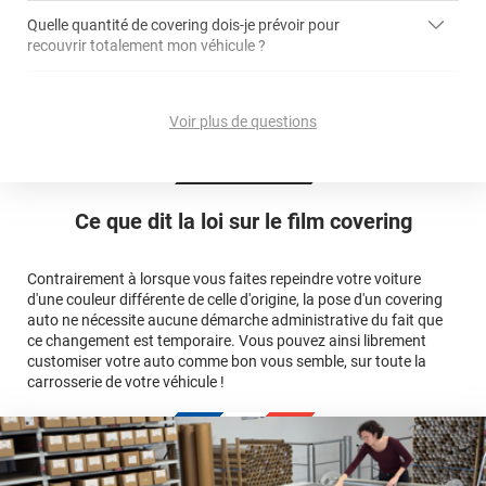
Quelle quantité de covering dois-je prévoir pour
recouvrir totalement mon véhicule ?
covering 2D
article dédié aux covering 2D
covering 3D
Quelle est la différence entre covering et peinture ?
calculateur total covering
et 3D
Voir plus de questions
cet article
Est-il possible de retirer un covering ?
Avery Dennison
3M
en cliquant
qualité
ici
Le covering peut se poser soi-même grâce aux
tutos de
Quel covering choisir pour une voiture complète ?
professionnelle
Mesurez la longueur de la voiture (du bas du parechoc
pose
Ce que dit la loi sur
le film covering
avant jusqu'au bas du parechoc arrière, en passant par le
covering 3D
Le covering protège la peinture d'origine, pour la garder en
toit.)
bon état
Multipliez ce résultat par 3.
Contrairement à lorsque vous faites repeindre votre voiture
Le covering peut s'enlever à tout moment
d'une couleur différente de celle d'origine, la pose d'un covering
Le covering revient moins cher
conseillers
auto ne nécessite aucune démarche administrative du fait que
commerciaux
ce changement est temporaire. Vous pouvez ainsi librement
customiser votre auto comme bon vous semble, sur toute la
carrosserie de votre véhicule !
calculateur