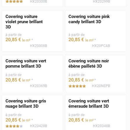
HX20300B
HX20299B
*****
Covering voiture
Covering voiture pink
violet prune brillant
candy brillant 3D
3D
à partir de
à partir de
20
,85
€
20
,85
€
*
*
le m²
le m²
HX20008B
HX20PCAB
Covering voiture vert
Covering voiture noir
pomme brillant 3D
ébène pailleté 3D
à partir de
à partir de
20
,85
€
20
,85
€
*
*
le m²
le m²
HX20369B
HX20NEPB
*****
Covering voiture gris
Covering voiture vert
nuage brillant 3D
émeraude brillant 3D
à partir de
à partir de
20
,85
€
20
,85
€
*
*
le m²
le m²
HX20428B
HX20348B
*****