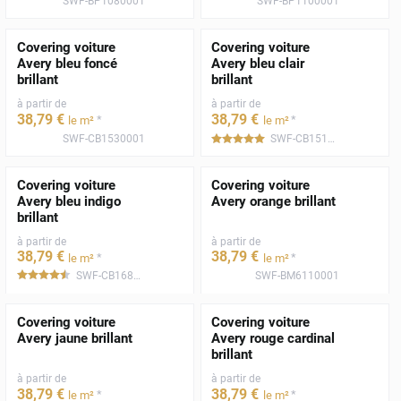
SWF-BP1080001
SWF-BP1100001
Covering voiture
Covering voiture
Avery bleu foncé
Avery bleu clair
brillant
brillant
à partir de
à partir de
38
,79
€
38
,79
€
*
*
le m²
le m²
SWF-CB1530001
SWF-CB1510001
*****
Covering voiture
Covering voiture
Avery bleu indigo
Avery orange brillant
brillant
à partir de
à partir de
38
,79
€
38
,79
€
*
*
le m²
le m²
SWF-CB1680001
SWF-BM6110001
*****
Covering voiture
Covering voiture
Avery jaune brillant
Avery rouge cardinal
brillant
à partir de
à partir de
38
,79
€
38
,79
€
*
*
le m²
le m²