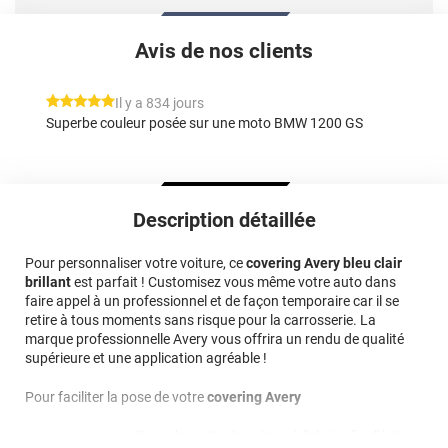
Avis de nos clients
*****
Il y a 834 jours
Superbe couleur posée sur une moto BMW 1200 GS
Description détaillée
Pour personnaliser votre voiture, ce
covering Avery bleu clair
brillant
est parfait ! Customisez vous même votre auto dans
faire appel à un professionnel et de façon temporaire car il se
retire à tous moments sans risque pour la carrosserie. La
marque professionnelle Avery vous offrira un rendu de qualité
supérieure et une application agréable !
Pour faciliter la pose de votre
covering Avery
, nous vous conseillons de mettre la voiture à l'abris afin d'éviter