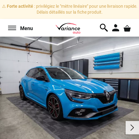
⚠️
Forte activité
: privilégiez le "mètre linéaire" pour une livraison rapide.
Délais détaillés sur la fiche produit.
Menu