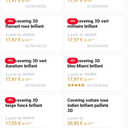
17
,97
€
17
,97
€
*
*
le m²
le m²
GLOSS-4435a
GLOSS-4436a
Film covering 3D
Film covering 3D vert
-
40
%
-
40
%
flamant rose brillant
militaire brillant
29
,95
€
29
,95
€
à partir de
à partir de
17
,97
€
17
,97
€
*
*
le m²
le m²
GLOSS-4437a
GLOSS-4439a
Film covering 3D vert
Film covering 3D
-
40
%
-
40
%
Auratium brillant
bleu Miami brillant
29
,95
€
29
,95
€
à partir de
à partir de
17
,97
€
17
,97
€
*
*
le m²
le m²
GLOSS-4440a
GLOSS-4444a
*****
Film covering 3D
Covering voiture rose
-
40
%
beige foncé brillant
indien brillant pailleté
3D
28
,41
€
à partir de
à partir de
17
,05
€
20
,85
€
*
*
le m²
le m²