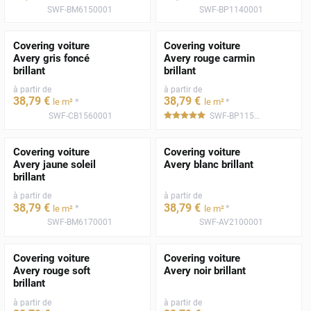
SWF-BM6150001
SWF-BP1140001
Covering voiture
Covering voiture
Avery gris foncé
Avery rouge carmin
brillant
brillant
à partir de
à partir de
38
,79
€
38
,79
€
*
*
le m²
le m²
SWF-CB1560001
SWF-BP1150001
*****
Covering voiture
Covering voiture
Avery jaune soleil
Avery blanc brillant
brillant
à partir de
à partir de
38
,79
€
38
,79
€
*
*
le m²
le m²
SWF-BM6170001
SWF-AV2100001
Covering voiture
Covering voiture
Avery rouge soft
Avery noir brillant
brillant
à partir de
à partir de