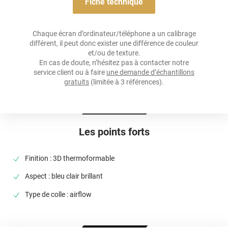
Fiche technique
Résistance À L'humidité
oui
Chaque écran d’ordinateur/téléphone a un calibrage
différent, il peut donc exister une différence de couleur
Épaisseur
et/ou de texture.
100 µ
En cas de doute, n’hésitez pas à contacter notre
service client ou à faire
une demande d’échantillons
Température D'application
gratuits
(limitée à 3 références).
Idéalement entre 20°C et 25°C
Élongation
>90%
Les points forts
Température D'utilisation
De -50°C à +110°C
Finition : 3D thermoformable
Type De Pose
Aspect : bleu clair brillant
A sec
Type de colle : airflow
Dépose
Retrait facile avec apport de chaleur et/ou solution chimique
selon la nature du substrat