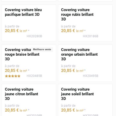
Covering voiture bleu
Covering voiture
pacifique brillant 3D
rouge rubis brillant
3D
à partir de
à partir de
20
,85
€
20
,85
€
*
*
le m²
le m²
HX20280B
HX20186B
Covering voiture
Covering voiture
Meilleure vente
rouge braise brillant
orange urbain brillant
3D
3D
à partir de
à partir de
20
,85
€
20
,85
€
*
*
le m²
le m²
HX20485B
HX20495B
*****
Covering voiture
Covering voiture
jaune citron brillant
jaune soleil brillant
3D
3D
à partir de
à partir de
20
,85
€
20
,85
€
*
*
le m²
le m²
HX20108B
HX20109B