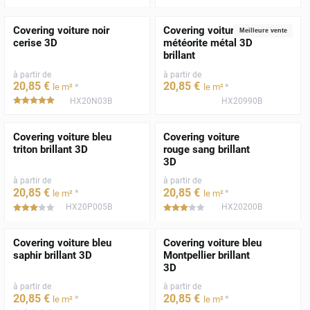
Covering voiture noir
Covering voiture gris
Meilleure vente
cerise 3D
météorite métal 3D
brillant
à partir de
à partir de
20
,85
€
20
,85
€
*
*
le m²
le m²
HX20N03B
HX20990B
*****
Covering voiture bleu
Covering voiture
triton brillant 3D
rouge sang brillant
3D
à partir de
à partir de
20
,85
€
20
,85
€
*
*
le m²
le m²
HX20P005B
HX20200B
*****
*****
Covering voiture bleu
Covering voiture bleu
saphir brillant 3D
Montpellier brillant
3D
à partir de
à partir de
20
,85
€
20
,85
€
*
*
le m²
le m²