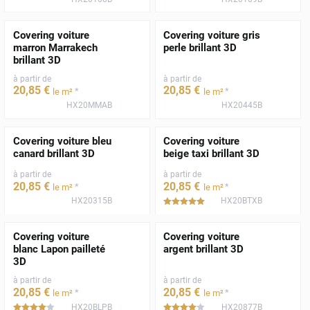
Covering voiture
Covering voiture gris
marron Marrakech
perle brillant 3D
brillant 3D
à partir de
à partir de
20
,85
€
20
,85
€
*
*
le m²
le m²
HX20MMAB
HX20445B
Covering voiture bleu
Covering voiture
canard brillant 3D
beige taxi brillant 3D
à partir de
à partir de
20
,85
€
20
,85
€
*
*
le m²
le m²
HX20315B
HX20BTXB
*****
Covering voiture
Covering voiture
blanc Lapon pailleté
argent brillant 3D
3D
à partir de
à partir de
20
,85
€
20
,85
€
*
*
le m²
le m²
HX20BLPB
HX20877B
*****
*****