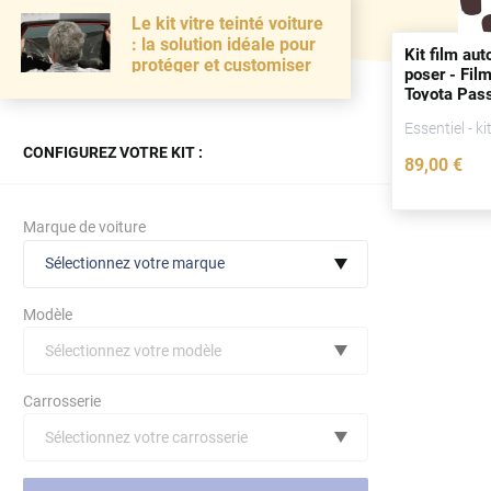
Le kit vitre teinté voiture
: la solution idéale pour
Kit film aut
protéger et customiser
poser - Film
Toyota Pass
portes
(201
Essentiel - ki
CONFIGUREZ VOTRE KIT :
89
,00
€
Marque de voiture
Sélectionnez votre marque
Modèle
Sélectionnez votre modèle
Audi
Carrosserie
Bmw
Sélectionnez votre carrosserie
Citroën
(toutes)
undefined véhicule