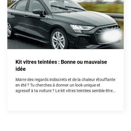
Kit vitres teintées : Bonne ou mauvaise
idée
Marre des regards indiscrets et de la chaleur étouffante
en été ? Tu cherches à donner un look unique et
agressif à ta voiture ? Le kit vitres teintées semble être
la solution idéale. Mais est-ce vraiment une bonne idée
pour ton auto, ou un piège qui va te faire perdre du
temps et de l'argent ? Entre fausses économies et
réelles astuces, on démêle le vrai du faux ensemble.