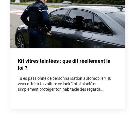
Kit vitres teintées : que dit réellement la
loi ?
Tu es passionné de personnalisation automobile ? Tu
veux offrir à ta voiture ce look "total black" ou
simplement protéger ton habitacle des regards
indiscrets et de la chaleur ? Poser un kit vitres teintées
est l'une des modifications les plus populaires pour
rendre un véhicule unique. Cependant, entre les
rumeurs de forum et la réalité du Code de la route, il est
facile de s'y perdre. Dans cet article, on fait le point
ensemble sur la loi vitres teintées pour que tu puisses
rouler avec style, tout en restant parfaitement en règle.