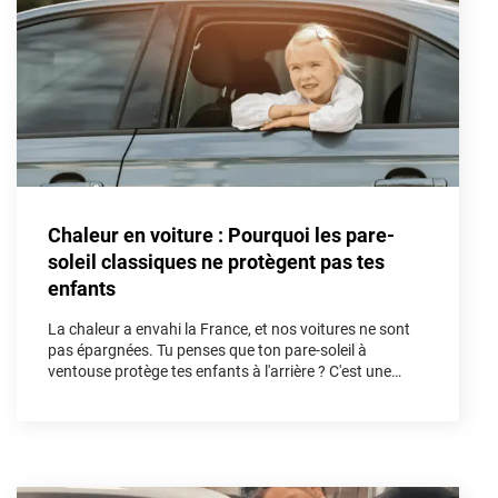
Porsche
Renault
Seat
Skoda
Tesla
Chaleur en voiture : Pourquoi les pare-
Toyota
soleil classiques ne protègent pas tes
enfants
Volkswagen
La chaleur a envahi la France, et nos voitures ne sont
pas épargnées. Tu penses que ton pare-soleil à
Acura
ventouse protège tes enfants à l'arrière ? C'est une
illusion. Dans cet article, nous allons démonter les
Aixam
fausses solutions et découvrir pourquoi le kit vitres
teintées sur mesure est l'unique arme absolue pour
Alfa Romeo
bloquer les UV et les infrarouges afin de sécuriser tes
trajets cet été.
Alpine