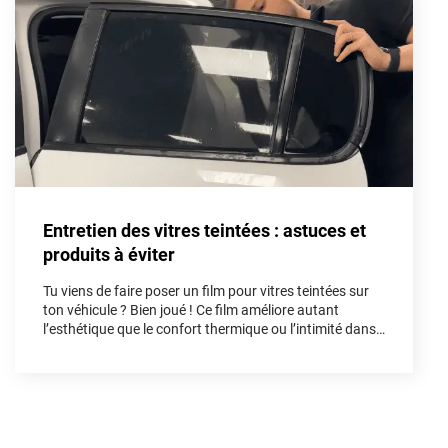
Aston Martin
Audi
Bentley
Bmw
Buick
Entretien des vitres teintées : astuces et
Byd
produits à éviter
Cadillac
Tu viens de faire poser un film pour vitres teintées sur
Changan
ton véhicule ? Bien joué ! Ce film améliore autant
l’esthétique que le confort thermique ou l’intimité dans
Chevrolet
l’habitacle. Mais pour préserver tous ses bénéfices et
sa longévité, un bon entretien dès les premières
Chrysler
semaines est indispensable. Dans cet article, on te
guide pas à pas.
Citroën