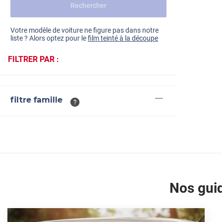
Rechercher
Dacia
Fiat
Voir tout
Votre modèle de voiture ne figure pas dans notre
liste ? Alors optez pour le
film teinté à la découpe
Ford
FILTRER PAR :
Honda
Hyundai
filtre famille
Kia
Land Rover
Mercedes-Benz
Mini
Nissan
Nos guid
Opel
Peugeot