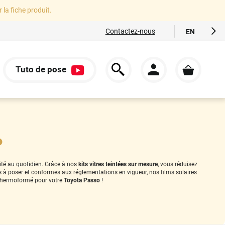
r la fiche produit.
Contactez-nous
EN
FR
ES
Tuto de pose
IT
S
DE
o
rité au quotidien. Grâce à nos
kits vitres teintées sur mesure
, vous réduisez
es à poser et conformes aux réglementations en vigueur, nos films solaires
thermoformé pour votre
Toyota Passo
!