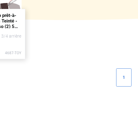
o prêt-à-
 Teinté -
o (2) 5
0 - 2020)
t 3/4 arrière
4687-TOY
1