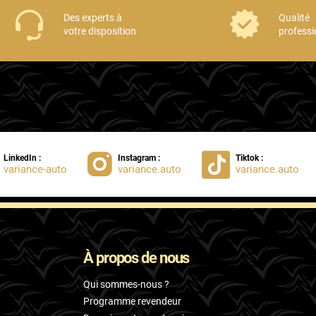
Des experts à
Qualité
votre disposition
professi
LinkedIn :
Instagram :
Tiktok :
variance-auto
variance.auto
variance.auto
À propos de nous
Qui sommes-nous ?
Programme revendeur