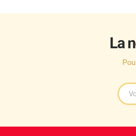
Cupra
Dacia
Daewoo
La n
Daihatsu
Dodge
Pou
Dongfeng
Ds
Eagle
Ebro
Ferrari
Fiat
Fisker