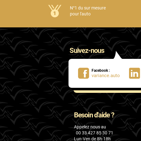
Honda
N°1 du sur mesure
pour l'auto
Hummer
Hyundai
Ineos
Suivez-nous
Infiniti
Isuzu
Facebook :
variance.auto
Iveco
Jaecoo
Jaguar
Besoin d'aide ?
Jeep
Appelez nous au
Jetour
00 33 427 85 30 71
Lun-Ven de 8h-18h
Kandi