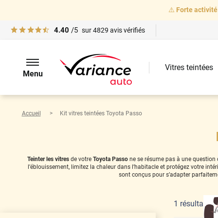
⚠️
Forte activité
4.40
/5
sur
4829
avis vérifiés
Vitres teintées
Menu
Accueil
Kit vitres teintées Toyota Passo
Teinter les vitres
de votre
Toyota Passo
ne se résume pas à une question de 
l’éblouissement, limitez la chaleur dans l’habitacle et protégez votre in
sont conçus pour s’adapter parfaiteme
1
résultat(s)