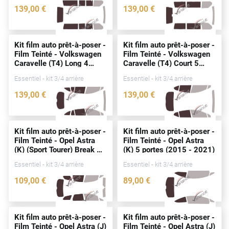
139
,00
€
139
,00
€
Cupra
3226-VLW
2546-VLW
Dacia
Kit film auto prêt-à-poser -
Kit film auto prêt-à-poser -
Film Teinté - Volkswagen
Film Teinté - Volkswagen
Daewoo
Caravelle (T4) Long 4
Caravelle (T4) Court 5
portes
(1990 - 2003)
portes
(1990 - 2003)
Daihatsu
Essentiel - kit 3/4 arrière
Essentiel - kit 3/4 arrière
139
,00
€
139
,00
€
Dodge
3156-VLW
2544-VLW
Dongfeng
Kit film auto prêt-à-poser -
Kit film auto prêt-à-poser -
Ds
Film Teinté - Opel Astra
Film Teinté - Opel Astra
(K) (Sport Tourer) Break 5
(K) 5
portes
(2015 - 2021)
Eagle
portes
(2015 - 2021)
Essentiel - kit 3/4 arrière
Essentiel - kit 3/4 arrière
Ebro
109
,00
€
89
,00
€
3661-OPE
3557-OPE
Ferrari
Fiat
Kit film auto prêt-à-poser -
Kit film auto prêt-à-poser -
Film Teinté - Opel Astra (J)
Film Teinté - Opel Astra (J)