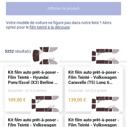
Afficher le produit
Dacia
Fiat
Voir tout
Votre modèle de voiture ne figure pas dans notre liste ? Alors
optez pour le
film teinté à la découpe
Ford
Honda
5252
résultat(s)
FILTRER
Hyundai
Kia
Kit film auto prêt-à-poser -
Kit film auto prêt-à-poser -
Land Rover
Film Teinté - Hyundai
Film Teinté - Volkswagen
Pony/Excel (X3) Berline 4
Caravelle (T5) Long 6
Mercedes-Benz
portes
(1992 - 2000)
portes
(2003 - 2015)
Essentiel - kit 3/4 arrière
Essentiel - kit 3/4 arrière
Mini
109
,00
€
139
,00
€
1108-HYU
3232-VLW
Nissan
Opel
Kit film auto prêt-à-poser -
Kit film auto prêt-à-poser -
Film Teinté - Volkswagen
Film Teinté - Volkswagen