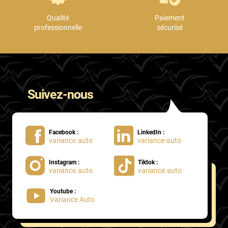
Qualité
Paiement
professionnelle
sécurisé
Suivez-nous
Facebook :
LinkedIn :
variance.auto
variance-auto
Instagram :
Tiktok :
variance.auto
variance.auto
Youtube :
Variance Auto