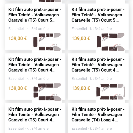
Alpine
Kit film auto prêt-à-poser -
Kit film auto prêt-à-poser -
Film Teinté - Volkswagen
Film Teinté - Volkswagen
Aston Martin
Caravelle (T5) Court 5
Caravelle (T5) Court 5
portes
(2003 - 2015)
portes
(2003 - 2015)
Audi
Essentiel - kit 3/4 arrière
Essentiel - kit 3/4 arrière
139
,00
€
139
,00
€
Bentley
2545-VLW
2631-VLW
Bmw
Kit film auto prêt-à-poser -
Kit film auto prêt-à-poser -
Buick
Film Teinté - Volkswagen
Film Teinté - Volkswagen
Caravelle (T5) Court 4
Caravelle (T5) Court 4
Byd
portes
(2003 - 2015)
portes
(2003 - 2015)
Essentiel - kit 3/4 arrière
Essentiel - kit 3/4 arrière
Cadillac
139
,00
€
139
,00
€
2632-VLW
3225-VLW
Changan
Chevrolet
Kit film auto prêt-à-poser -
Kit film auto prêt-à-poser -
Film Teinté - Volkswagen
Film Teinté - Volkswagen
Chrysler
Caravelle (T5) Court 4
Caravelle (T4) Long 4
portes
(2003 - 2015)
portes
(1990 - 2003)
Essentiel - kit 3/4 arrière
Essentiel - kit 3/4 arrière
Citroën