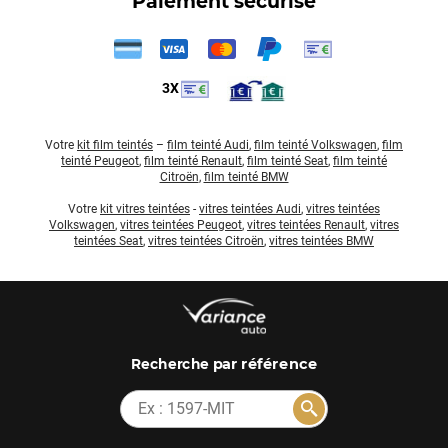
Paiement sécurisé
3X
Votre
kit film teintés
–
film teinté Audi
,
film teinté Volkswagen
,
film
teinté Peugeot
,
film teinté Renault
,
film teinté Seat
,
film teinté
Citroën
,
film teinté BMW
Votre
kit vitres teintées
-
vitres teintées Audi
,
vitres teintées
Volkswagen
,
vitres teintées Peugeot
,
vitres teintées Renault
,
vitres
teintées Seat
,
vitres teintées Citroën
,
vitres teintées BMW
par référence
Recherche