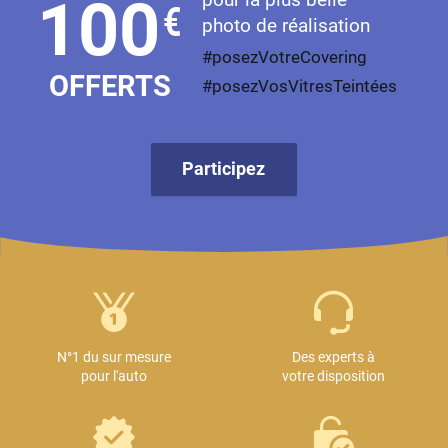
100
€
photo de réalisation
#posezVotreCovering
OFFERTS
#posezVosVitresTeintées
Participez
N°1 du sur mesure
Des experts à
pour l'auto
votre disposition