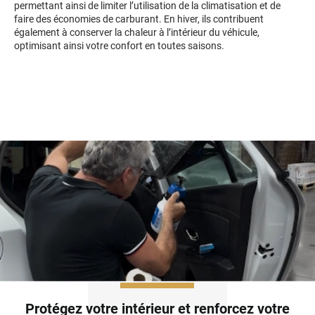
permettant ainsi de limiter l’utilisation de la climatisation et de
Kandi
faire des économies de carburant. En hiver, ils contribuent
également à conserver la chaleur à l’intérieur du véhicule,
Karma
optimisant ainsi votre confort en toutes saisons.
Kgm/ssangyong
Kia
Lada
Lamborghini
Lancia
Land Rover
Ldv
Lexus
Ligier
Protégez votre intérieur et renforcez votre
Lincoln