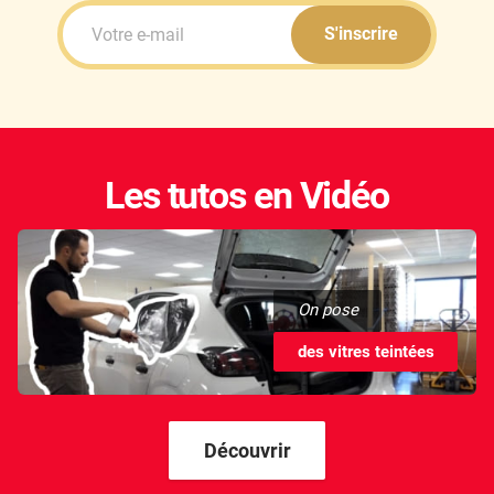
S'inscrire
Les tutos en Vidéo
On pose
des vitres teintées
Découvrir