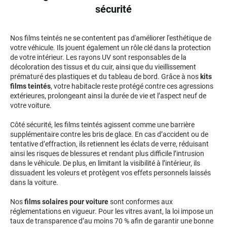
sécurité
Livan
Lucid
Nos films teintés ne se contentent pas d'améliorer l'esthétique de
votre véhicule. Ils jouent également un rôle clé dans la protection
Man
de votre intérieur. Les rayons UV sont responsables de la
décoloration des tissus et du cuir, ainsi que du vieillissement
prématuré des plastiques et du tableau de bord. Grâce à nos
kits
Maserati
films teintés
, votre habitacle reste protégé contre ces agressions
extérieures, prolongeant ainsi la durée de vie et l’aspect neuf de
Maybach
votre voiture.
Mazda
Côté sécurité, les films teintés agissent comme une barrière
supplémentaire contre les bris de glace. En cas d’accident ou de
McLaren
tentative d’effraction, ils retiennent les éclats de verre, réduisant
ainsi les risques de blessures et rendant plus difficile l’intrusion
Mercedes-Benz
dans le véhicule. De plus, en limitant la visibilité à l’intérieur, ils
dissuadent les voleurs et protègent vos effets personnels laissés
Mercury
dans la voiture.
MG
Nos
films solaires pour voiture
sont conformes aux
réglementations en vigueur. Pour les vitres avant, la loi impose un
MicroCar
taux de transparence d’au moins 70 % afin de garantir une bonne