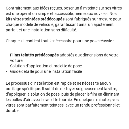
Contrairement aux idées reçues, poser un film teinté sur ses vitres
Proton
est une opération simple et accessible, même aux novices. Nos
kits vitres teintées prédécoupés
sont fabriqués sur mesure pour
Renault
chaque modèle de véhicule, garantissant ainsi un ajustement
parfait et une installation sans difficulté.
Rivian
Chaque kit contient tout le nécessaire pour une pose réussie :
Rolls
Films teintés prédécoupés
adaptés aux dimensions de votre
Rover
voiture
Solution d'application et raclette de pose
Saab
Guide détaillé pour une installation facile
Santana
Le processus d’installation est rapide et ne nécessite aucun
outillage spécifique. Il suffit de nettoyer soigneusement la vitre,
Saturn
d’appliquer la solution de pose, puis de placer le film en éliminant
les bulles d’air avec la raclette fournie. En quelques minutes, vos
Scania
vitres sont parfaitement teintées, avec un rendu professionnel et
durable.
Scion
Seat