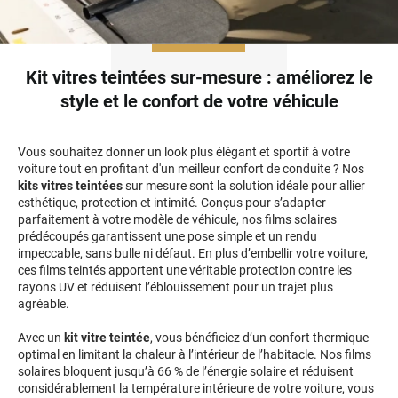
Honda
Hummer
Kit vitres teintées sur-mesure : améliorez le
style et le confort de votre véhicule
Hyundai
Ineos
Vous souhaitez donner un look plus élégant et sportif à votre
Infiniti
voiture tout en profitant d'un meilleur confort de conduite ? Nos
kits vitres teintées
sur mesure sont la solution idéale pour allier
esthétique, protection et intimité. Conçus pour s’adapter
Isuzu
parfaitement à votre modèle de véhicule, nos films solaires
prédécoupés garantissent une pose simple et un rendu
Iveco
impeccable, sans bulle ni défaut. En plus d’embellir votre voiture,
ces films teintés apportent une véritable protection contre les
Jaecoo
rayons UV et réduisent l’éblouissement pour un trajet plus
agréable.
Jaguar
Avec un
kit vitre teintée
, vous bénéficiez d’un confort thermique
Jeep
optimal en limitant la chaleur à l’intérieur de l’habitacle. Nos films
solaires bloquent jusqu’à 66 % de l’énergie solaire et réduisent
Jetour
considérablement la température intérieure de votre voiture, vous