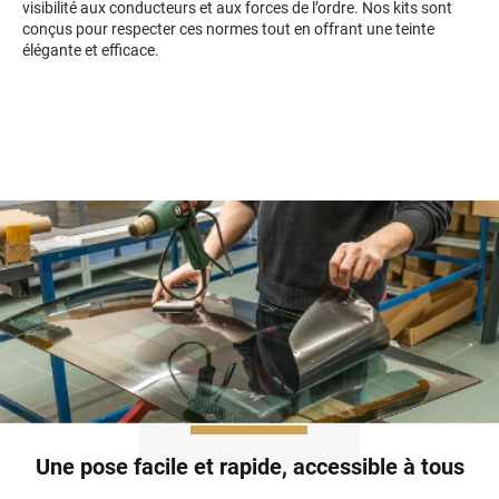
visibilité aux conducteurs et aux forces de l’ordre. Nos kits sont
Mini
conçus pour respecter ces normes tout en offrant une teinte
élégante et efficace.
Mitsubishi
Nissan
Oldsmobile
Omoda
Opel
Ora
Peugeot
Plymouth
Polestar
Pontiac
Une pose facile et rapide, accessible à tous
Porsche