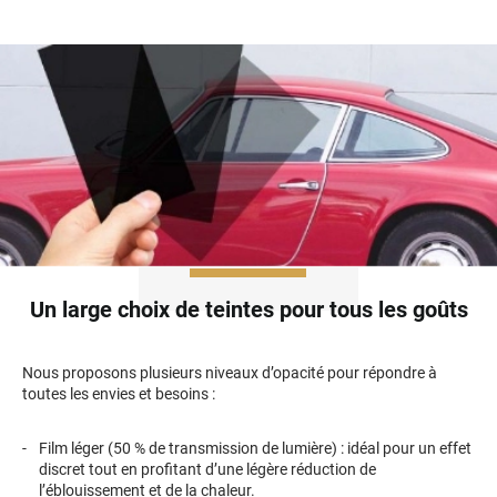
Skoda
Smart
Ssangyong
Subaru
Suzuki
Tata
Tesla
Un large choix de teintes pour tous les goûts
Toyota
Volkswagen
Nous proposons plusieurs niveaux d’opacité pour répondre à
toutes les envies et besoins :
Volvo
Film léger (50 % de transmission de lumière) : idéal pour un effet
Xpeng
discret tout en profitant d’une légère réduction de
l’éblouissement et de la chaleur.