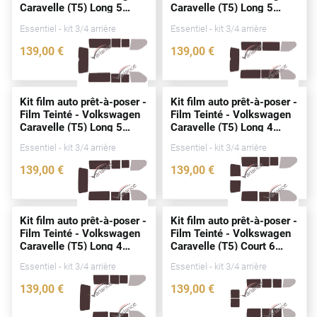
Caravelle (T5) Long 5
Caravelle (T5) Long 5
Peugeot
portes
(2003 - 2015)
portes
(2003 - 2015)
Essentiel - kit 3/4 arrière
Essentiel - kit 3/4 arrière
Porsche
139
,00
€
139
,00
€
Renault
3228-VLW
3230-VLW
Seat
Kit film auto prêt-à-poser -
Kit film auto prêt-à-poser -
Film Teinté - Volkswagen
Film Teinté - Volkswagen
Skoda
Caravelle (T5) Long 5
Caravelle (T5) Long 4
portes
(2003 - 2015)
portes
(2003 - 2015)
Tesla
Essentiel - kit 3/4 arrière
Essentiel - kit 3/4 arrière
139
,00
€
139
,00
€
Toyota
3231-VLW
3227-VLW
Volkswagen
Kit film auto prêt-à-poser -
Kit film auto prêt-à-poser -
Film Teinté - Volkswagen
Film Teinté - Volkswagen
Acura
Caravelle (T5) Long 4
Caravelle (T5) Court 6
portes
(2003 - 2015)
portes
(2003 - 2015)
Essentiel - kit 3/4 arrière
Essentiel - kit 3/4 arrière
Aixam
139
,00
€
139
,00
€
Alfa Romeo
3229-VLW
2543-VLW