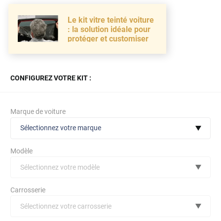
Le kit vitre teinté voiture
: la solution idéale pour
protéger et customiser
CONFIGUREZ VOTRE KIT :
Marque de voiture
Sélectionnez votre marque
Modèle
Sélectionnez votre modèle
Audi
Carrosserie
Bmw
Sélectionnez votre carrosserie
Citroën
(toutes)
undefined véhicule