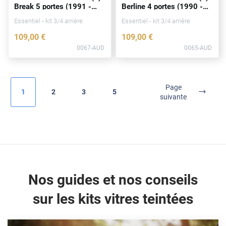
Break 5
portes
(1991 -
Berline 4
portes
(1990 -
Fisker
1998)
1994)
Essentiel - kit 3/4 arrière
Essentiel - kit 3/4 arrière
Ford
109
,00
€
109
,00
€
Foton
0067-AUD
0065-AUD
Gac
Geely
Page
1
2
3
5
suivante
Genesis
Geo
Gmc
Great
Nos guides et nos conseils
Grecav
sur les kits vitres teintées
Gwm
Holden