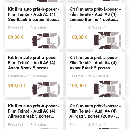
Alpine
Kit film auto prêt-à-poser -
Kit film auto prêt-à-poser -
Film Teinté - Audi A3 (4)
Film Teinté - Audi A8 (4)
Aston Martin
Sportback 5
portes
(
depuis
Longue Berline 4
portes
2020)
(2018 - 2026)
Audi
Essentiel - kit 3/4 arrière
Essentiel - kit 3/4 arrière
89
,00
€
109
,00
€
Bentley
4672-AUD
4333-AUD
Bmw
Kit film auto prêt-à-poser -
Kit film auto prêt-à-poser -
Buick
Film Teinté - Audi A6 (4)
Film Teinté - Audi A4 (4)
Avant Break 5
portes
Avant Break 5
portes
Byd
(2011 - 2018)
(2007 - 2015)
Essentiel - kit 3/4 arrière
Essentiel - kit 3/4 arrière
Cadillac
109
,00
€
109
,00
€
2822-AUD
0083-AUD
Changan
Chevrolet
Kit film auto prêt-à-poser -
Kit film auto prêt-à-poser -
Film Teinté - Audi A6 (4)
Film Teinté - Audi A4 (4)
Chrysler
Allroad Break 5
portes
Allroad 5
portes
(2009 -
(2013 - 2019)
2016)
Essentiel - kit 3/4 arrière
Essentiel - kit 3/4 arrière
Citroën