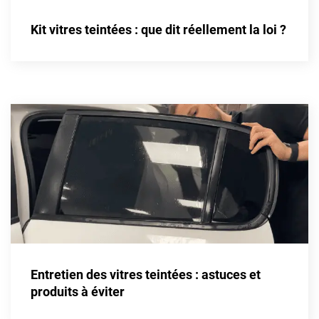
Livan
Kit vitres teintées : que dit réellement la loi ?
Lucid
Man
Maserati
Maybach
Mazda
McLaren
Mercedes-Benz
Mercury
Entretien des vitres teintées : astuces et
MG
produits à éviter
MicroCar