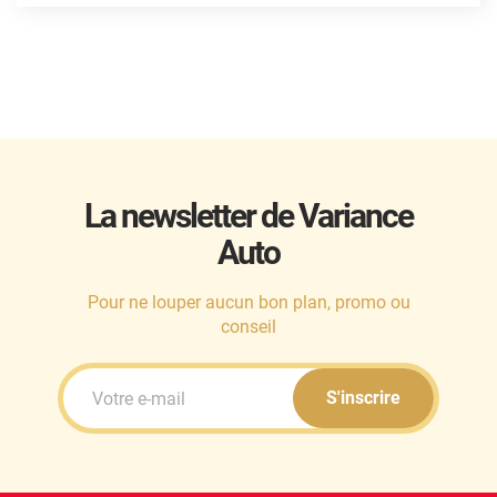
Mini
Mitsubishi
Nissan
Oldsmobile
Omoda
La newsletter de Variance
Opel
Auto
Ora
Pour ne louper aucun bon plan, promo ou
Peugeot
conseil
Plymouth
S'inscrire
Polestar
Pontiac
Porsche