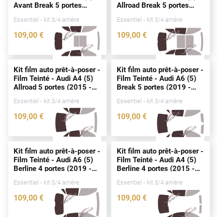
Avant Break 5
portes
Allroad Break 5
portes
Peugeot
(2015 - 2024)
(2019 - 2025)
Essentiel - kit 3/4 arrière
Essentiel - kit 3/4 arrière
Porsche
109
,00
€
109
,00
€
Renault
3572-AUD
4360-AUD
Seat
Kit film auto prêt-à-poser -
Kit film auto prêt-à-poser -
Film Teinté - Audi A4 (5)
Film Teinté - Audi A6 (5)
Skoda
Allroad 5
portes
(2015 -
Break 5
portes
(2019 -
2024)
2025)
Tesla
Essentiel - kit 3/4 arrière
Essentiel - kit 3/4 arrière
109
,00
€
109
,00
€
Toyota
4359-AUD
4358-AUD
Volkswagen
Kit film auto prêt-à-poser -
Kit film auto prêt-à-poser -
Film Teinté - Audi A6 (5)
Film Teinté - Audi A4 (5)
Acura
Berline 4
portes
(2019 -
Berline 4
portes
(2015 -
2025)
2024)
Essentiel - kit 3/4 arrière
Essentiel - kit 3/4 arrière
Aixam
109
,00
€
109
,00
€
Alfa Romeo
4347-AUD
3567-AUD