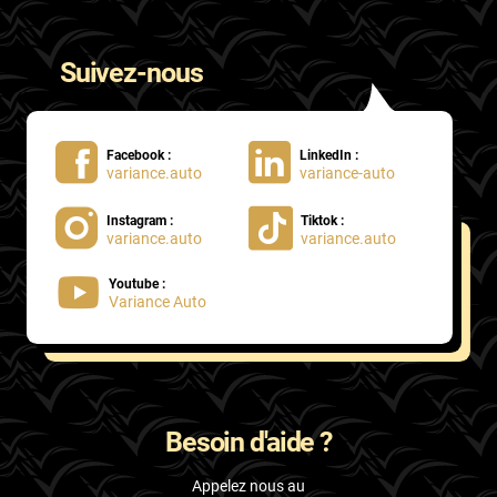
Suivez-nous
Facebook :
LinkedIn :
variance.auto
variance-auto
Instagram :
Tiktok :
variance.auto
variance.auto
Youtube :
Variance Auto
Besoin d'aide ?
Appelez nous au