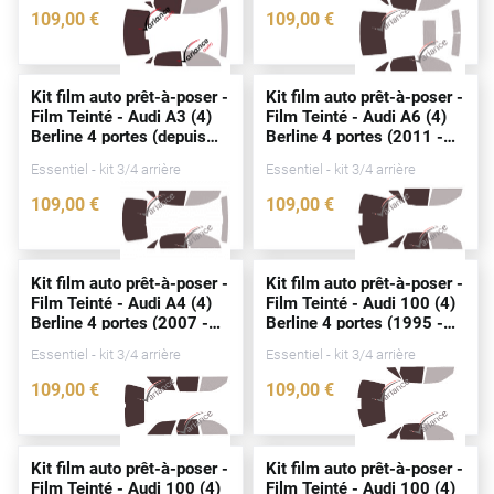
109
,00
€
109
,00
€
Cupra
3129-AUD
0080-AUD
Dacia
Kit film auto prêt-à-poser -
Kit film auto prêt-à-poser -
Film Teinté - Audi A3 (4)
Film Teinté - Audi A6 (4)
Daewoo
Berline 4
portes
(
depuis
Berline 4
portes
(2011 -
2020)
2018)
Daihatsu
Essentiel - kit 3/4 arrière
Essentiel - kit 3/4 arrière
109
,00
€
109
,00
€
Dodge
4925-AUD
0099-AUD
Dongfeng
Kit film auto prêt-à-poser -
Kit film auto prêt-à-poser -
Ds
Film Teinté - Audi A4 (4)
Film Teinté - Audi 100 (4)
Berline 4
portes
(2007 -
Berline 4
portes
(1995 -
Eagle
2015)
1997)
Essentiel - kit 3/4 arrière
Essentiel - kit 3/4 arrière
Ebro
109
,00
€
109
,00
€
0086-AUD
0066-AUD
Ferrari
Fiat
Kit film auto prêt-à-poser -
Kit film auto prêt-à-poser -
Film Teinté - Audi 100 (4)
Film Teinté - Audi 100 (4)