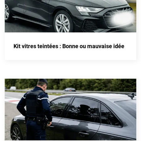
Kandi
Karma
Kgm/ssangyong
Kia
Kit vitres teintées : Bonne ou mauvaise idée
Lada
Lamborghini
Lancia
Land Rover
Ldv
Lexus
Ligier
Lincoln