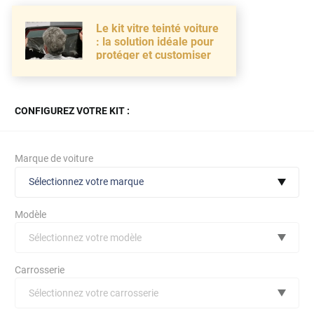
Le kit vitre teinté voiture
: la solution idéale pour
protéger et customiser
CONFIGUREZ VOTRE KIT :
Marque de voiture
Sélectionnez votre marque
Modèle
Sélectionnez votre modèle
Audi
Carrosserie
Bmw
Sélectionnez votre carrosserie
Citroën
(toutes)
undefined véhicule