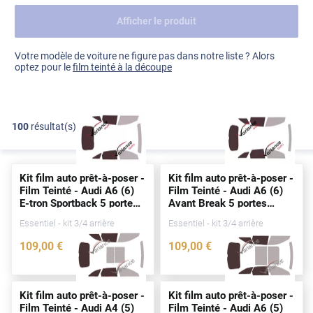
Afficher le produit
Dacia
Fiat
Voir tout
Votre modèle de voiture ne figure pas dans notre liste ? Alors
optez pour le
film teinté à la découpe
Ford
Honda
100
résultat(s)
FILTRER
Hyundai
Kia
Kit film auto prêt-à-poser -
Kit film auto prêt-à-poser -
Land Rover
Film Teinté - Audi A6 (6)
Film Teinté - Audi A6 (6)
E-tron Sportback 5
portes
Avant Break 5
portes
Mercedes-Benz
(
depuis
2025)
(
depuis
2026)
Essentiel - kit 3/4 arrière
Essentiel - kit 3/4 arrière
Mini
109
,00
€
109
,00
€
5299-AUD
5359-AUD
Nissan
Opel
Kit film auto prêt-à-poser -
Kit film auto prêt-à-poser -
Film Teinté - Audi A4 (5)
Film Teinté - Audi A6 (5)