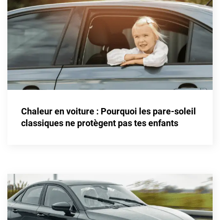
Honda
Hummer
Hyundai
Ineos
Infiniti
Chaleur en voiture : Pourquoi les pare-soleil
Isuzu
classiques ne protègent pas tes enfants
Iveco
Jaecoo
Jaguar
Jeep
Jetour