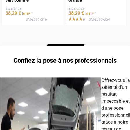
vert pomme
orange
à partir de
à partir de
38
,29
€
38
,29
€
*
*
le m²
le m²
3M-2080-G16
3M-2080-G54
*****
Confiez la pose à nos professionnels
Offrez-vous la
sérénité d'un
résultat
impeccable et
d'une pose
professionnel
grâce à notre
réseau de