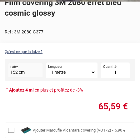
Film covering 3M 2080 effet bleu
cosmic glossy
Ref :
3M-2080-G377
Qu'est-ce que la laize ?
Longueur
Quantité
Laize
152
cm
Ajoutez
4
ml
en plus et profitez de
-
3
%
65
,59
€
Ajouter
Maroufle Alcantara covering (VO172)
-
5
,90
€