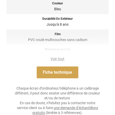
Garantie 8 ans, ce film
covering 3M
, doit impérativement être
Couleur
nettoyé avec une solution liquide sans solvants agressifs ou
Bleu
abrasifs.
Durabilité En Extérieur
Note importante : faire son choix entre un covering 2D ou 3D ?
Jusqu'à 8 ans
Pour rappel ce
film de covering
dispose d’une finition 3D, c’est-à-
Film
dire qu’il est thermoformable. Il est donc sensible à la chaleur
PVC coulé multicouches sans cadium
(décapeur thermique ou sèche-cheveux), il est conseillé dans la
pose de covering sur tout type de surface, planes à très
Résistance Aux Uv
courbées ! Il est donc privilégié pour un
total covering
mais
oui
également sur du
partiel covering
comme des rétroviseurs par
Voir tout
exemple. Un doute ? N’hésitez pas à contacter notre équipe pour
Adhésif
plus d’information !
Acrylique solvant, sensible à la pression, repositionnable
Fiche technique
Référence produit :
3M2080G377
.
Résistance À L'humidité
oui
Chaque écran d’ordinateur/téléphone a un calibrage
différent, il peut donc exister une différence de couleur
Épaisseur
et/ou de texture.
90 µ
En cas de doute, n’hésitez pas à contacter notre
service client ou à faire
une demande d’échantillons
Température D'application
gratuits
(limitée à 3 références).