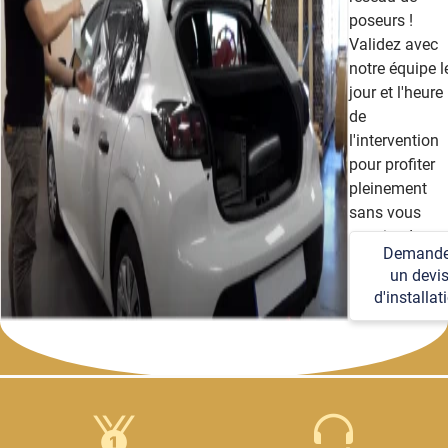
poseurs !
Validez avec
notre équipe l
jour et l'heure
de
l'intervention
pour profiter
pleinement
sans vous
soucier des
Demande
détails
un devi
techniques et
d'installat
logistiques.