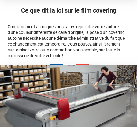
ici
Le covering peut se poser soi-même grâce aux
tutos de
Quel covering choisir pour une voiture complète ?
professionnelle
Mesurez la longueur de la voiture (du bas du parechoc
pose
Ce que dit la loi sur
le film covering
avant jusqu'au bas du parechoc arrière, en passant par le
covering 3D
Le covering protège la peinture d'origine, pour la garder en
toit.)
bon état
Multipliez ce résultat par 3.
Contrairement à lorsque vous faites repeindre votre voiture
Le covering peut s'enlever à tout moment
d'une couleur différente de celle d'origine, la pose d'un covering
Le covering revient moins cher
conseillers
auto ne nécessite aucune démarche administrative du fait que
commerciaux
ce changement est temporaire. Vous pouvez ainsi librement
customiser votre auto comme bon vous semble, sur toute la
carrosserie de votre véhicule !
calculateur