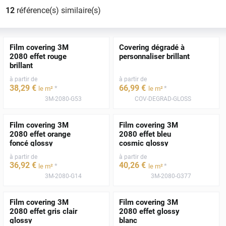
12
référence(s) similaire(s)
Film covering 3M
Covering dégradé à
2080 effet rouge
personnaliser brillant
brillant
à partir de
à partir de
38
,29
€
66
,99
€
*
*
le m²
le m²
3M-2080-G53
COV-DEGRAD-GLOSS
Film covering 3M
Film covering 3M
2080 effet orange
2080 effet bleu
foncé glossy
cosmic glossy
à partir de
à partir de
36
,92
€
40
,26
€
*
*
le m²
le m²
3M-2080-G14
3M-2080-G377
Film covering 3M
Film covering 3M
2080 effet gris clair
2080 effet glossy
glossy
blanc