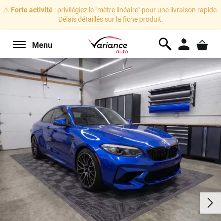
⚠️
Forte activité
: privilégiez le "mètre linéaire" pour une livraison rapide.
Délais détaillés sur la fiche produit.
Menu