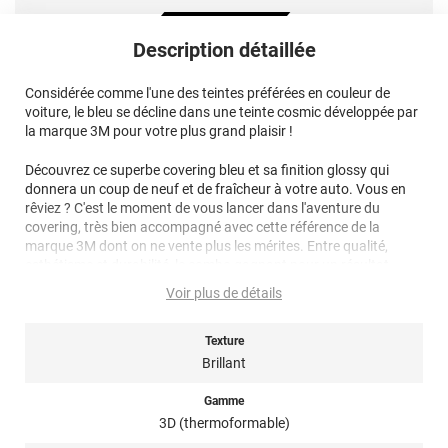
Description détaillée
Considérée comme l'une des teintes préférées en couleur de
voiture, le bleu se décline dans une teinte cosmic développée par
la marque 3M pour votre plus grand plaisir !
Découvrez ce superbe covering bleu et sa finition glossy qui
donnera un coup de neuf et de fraîcheur à votre auto. Vous en
rêviez ? C'est le moment de vous lancer dans l'aventure du
covering, très bien accompagné avec cette référence de la
marque 3M dont on ne vente plus les mérites. Entre qualité,
esthétisme et durabilité, le combo gagnant pour un résultat
parfait !
Voir plus de détails
Vous êtes débutant ? Ce
covering 3M
sera d'autant plus
confortable à appliquer grâce à ses micro canaux d'évacuation
Texture
de l'air pour un résultat sans plis ni bulles !
Brillant
Ce film dispose d'une protection sur la couleur du covering qui
Gamme
réduit le risque de marques et rayures
3D (thermoformable)