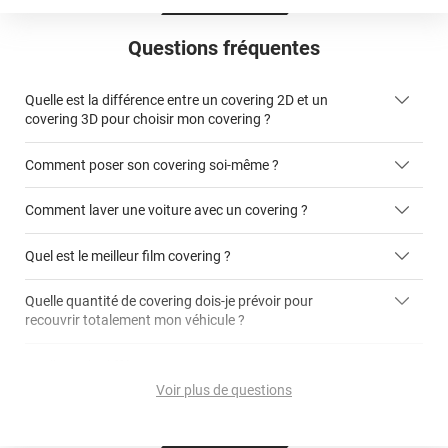
Questions fréquentes
Quelle est la différence entre un covering 2D et un
covering 3D pour choisir mon covering ?
Comment poser son covering soi-même ?
covering 2D
Comment laver une voiture avec un covering ?
covering 3D
Quel est le meilleur film covering ?
Quelle quantité de covering dois-je prévoir pour
recouvrir totalement mon véhicule ?
covering 2D
article dédié aux covering 2D
covering 3D
Quelle est la différence entre covering et peinture ?
calculateur total covering
et 3D
Voir plus de questions
cet article
Est-il possible de retirer un covering ?
Avery Dennison
3M
en cliquant
qualité