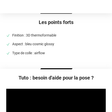
+16°C pour les surfaces planes
Élongation
> 150%
Les points forts
Température D'utilisation
De -60°C à +107°C
Finition : 3D thermoformable
Inflammabilité
Aspect : bleu cosmic glossy
film auto-éteignant si appliqué sur aluminium, verre, acier
Type de colle : airflow
Type De Pose
A sec
Dépose
Retrait facile avec apport de chaleur et/ou solution chimique
Tuto : besoin d'aide pour la pose ?
selon la nature du substrat