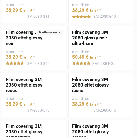
à partir de
à partir de
38
,29
€
38
,29
€
*
*
le m²
le m²
3M-2080-G31
3M-2080-G10
*****
Film covering 3M
Film covering 3M
Meilleure vente
2080 effet glossy
2080 glossy noir
noir
ultra-lisse
à partir de
à partir de
38
,29
€
50
,45
€
*
*
le m²
le m²
3M-2080-G12
3M-2080-HG12
*****
*****
Film covering 3M
Film covering 3M
2080 effet glossy
2080 effet glossy
rouge
jaune
à partir de
à partir de
38
,29
€
38
,29
€
*
*
le m²
le m²
3M-2080-G13
3M-2080-G15
Film covering 3M
Film covering 3M
2080 effet glossy
2080 effet glossy