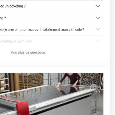
ec un covering ?
ing ?
is-je prévoir pour recouvrir totalement mon véhicule ?
article dédié aux covering 2D et 3D
covering 3D
covering et peinture ?
cet article
Avery
Voir plus de questions
vering ?
en cliquant ici
nnelle
la voiture (du bas du parechoc avant jusqu'au bas du
ser soi-même grâce aux
tutos de pose
e voiture complète ?
sant par le toit.)
einture d'origine, pour la garder en bon état
r 3.
ver à tout moment
ns cher
conseillers commerciaux