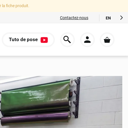
r la fiche produit.
Contactez-nous
EN
FR
ES
Tuto de pose
IT
S
DE