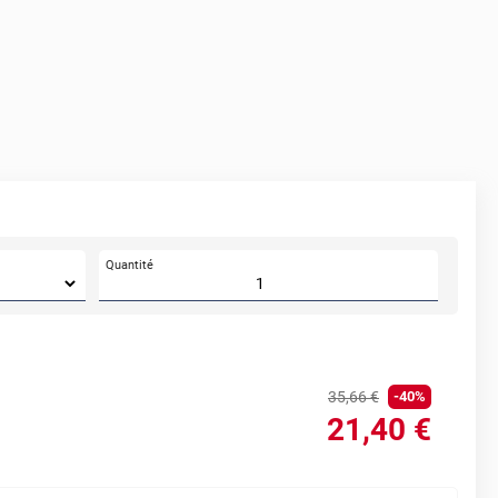
Quantité
35
,66
€
-
40
%
21
,40
€