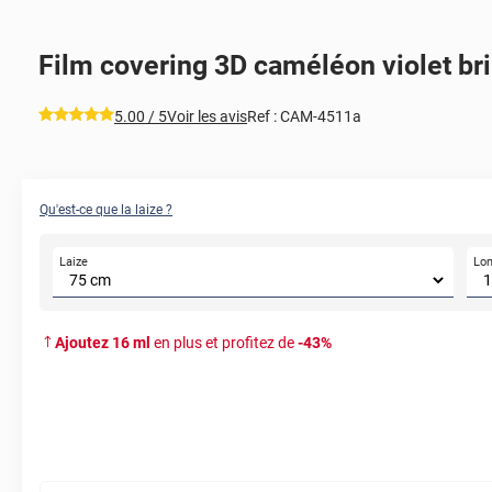
Film covering 3D caméléon violet bri
*****
5.00
/ 5
Voir les avis
Ref :
CAM-4511a
Qu'est-ce que la laize ?
Laize
Lo
Ajoutez
16
ml
en plus et profitez de
-
43
%