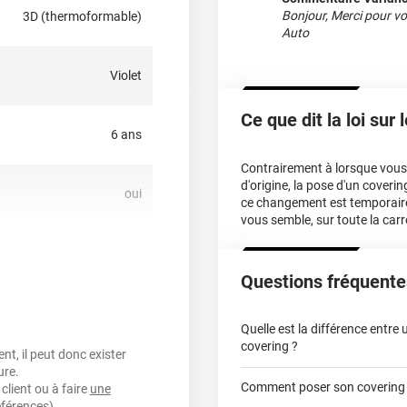
propylique
pour éliminer
Bonjour, Merci pour vot
3D (thermoformable)
n microfibres propre et
Auto
Violet
ecouvre le film pour
ansport. Retirez cette
Ce que dit la loi sur
peccable.
6 ans
et brillant allie performance
Contrairement à lorsque vous f
d'origine, la pose d'un cover
oui
ce changement est temporair
puisement des stocks.
vous semble, sur toute la carr
oui
Questions fréquente
150 µ
Quelle est la différence entre
covering ?
t, il peut donc exister
lement entre 20°C et 25°C
ure.
Comment poser son covering
client ou à faire
une
covering 2D
éférences).