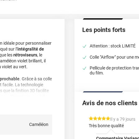
Les points forts
n idéale pour personnaliser
Attention : stock LIMITÉ
qué sur l’
intégralité de
que les
rétroviseurs
, le
Colle "Airflow" pour une m
améléon violet brillant, il
 violet au vert.
Pellicule de protection tr
du film.
éprochable
. Grâce à sa colle
 et facile. La technologie
is que la finition 3D facilite
capeur thermique ou sèche-
Avis de nos clients
ce, éliminant les
*****
Il y a 79 jours
recommandations
:
Caméléon
Très bonne qualité
 comprise entre
20 et 25°C
;
s ou le refroidissement du
Commentaire Varianc