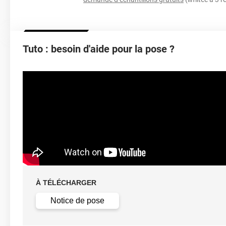
Type De Pose
Retrait facile av
Tuto : besoin d'aide pour la pose ?
Dépose
solution c
À TÉLÉCHARGER
Notice de pose