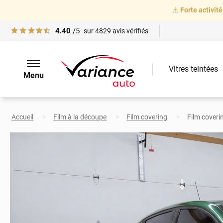
⚠️
Forte activité
4.40
/5
sur
4829
avis vérifiés
Vitres teintées
Menu
Accueil
Film à la découpe
Film covering
Film coveri