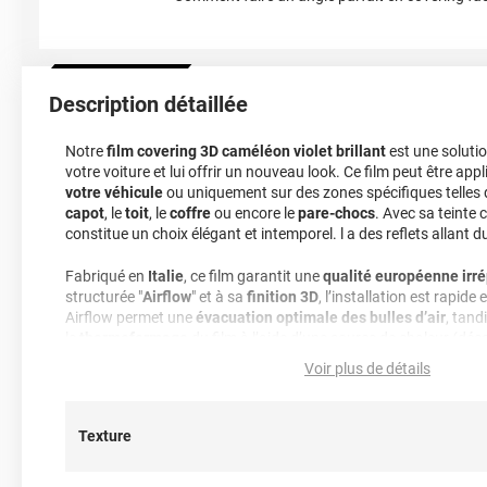
Description détaillée
Notre
film covering 3D caméléon violet brillant
est une solutio
votre voiture et lui offrir un nouveau look. Ce film peut être appli
votre véhicule
ou uniquement sur des zones spécifiques telles 
capot
, le
toit
, le
coffre
ou encore le
pare-chocs
. Avec sa teinte c
constitue un choix élégant et intemporel. l a des reflets allant du
Fabriqué en
Italie
, ce film garantit une
qualité européenne irr
structurée "
Airflow
" et à sa
finition 3D
, l’installation est rapide
Airflow permet une
évacuation optimale des bulles d’air
, tand
le
thermoformage
du film à l’aide d’une source de chaleur (dé
cheveux). Ces deux innovations rendent la pose simple et effica
Voir plus de détails
désagréments liés à une installation compliquée.
Pour garantir une application réussie, respectez ces quelques
Texture
• Travaillez dans un environnement chauffé à une température
• Évitez les
courants d’air
pour prévenir l’intrusion de poussière
véhicule ;