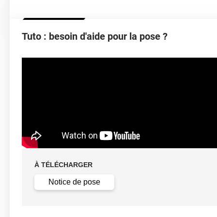
Épaisseur
Tuto : besoin d'aide pour la pose ?
Température D'application
Idéa
Élongation
Température D'utilisation
Type De Pose
À TÉLÉCHARGER
Retrait facile av
Dépose
solution c
Notice de pose