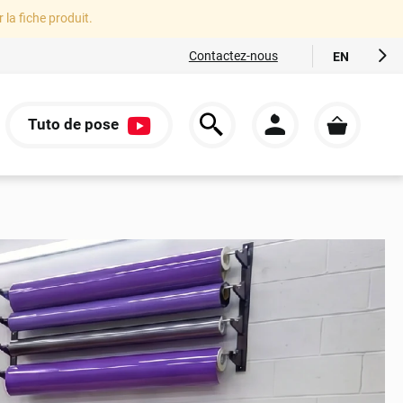
r la fiche produit.
Contactez-nous
EN
FR
ES
Tuto de pose
IT
S
DE