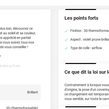
Les points forts
plus loin, découvrez ce
Finition : 3D thermoforma
t au soleil et sa couleur,
s apprécié en partiel
Aspect : violet prune brill
si vous suivez tous nos
de vous conseiller !
Type de colle : airflow
?
-dire qu’il est
hermique ou sèche-cheveux),
Ce que dit la loi sur
, planes à très courbées ! Il
du
partiel covering
comme
cter notre équipe pour plus
Contrairement à lorsque vous f
d'origine, la pose d'un cover
Brillant
ce changement est temporair
vous semble, sur toute la carr
3D (thermoformable)