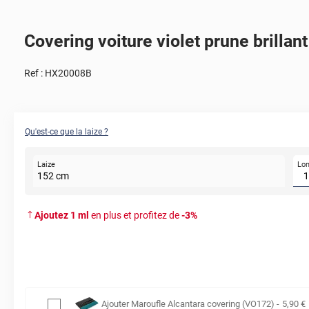
Covering voiture violet prune brillan
Ref :
HX20008B
Qu'est-ce que la laize ?
Lo
Laize
152
cm
Ajoutez
1
ml
en plus et profitez de
-
3
%
Ajouter
Maroufle Alcantara covering (VO172)
-
5
,90
€