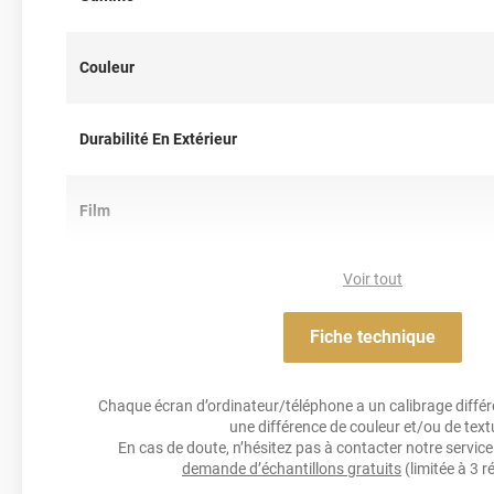
Couleur
Durabilité En Extérieur
Film
Voir tout
Résistance Aux Uv
Fiche technique
Acrylique solva
Adhésif
Chaque écran d’ordinateur/téléphone a un calibrage différen
une différence de couleur et/ou de text
Résistance À L'humidité
En cas de doute, n’hésitez pas à contacter notre service 
demande d’échantillons gratuits
(limitée à 3 r