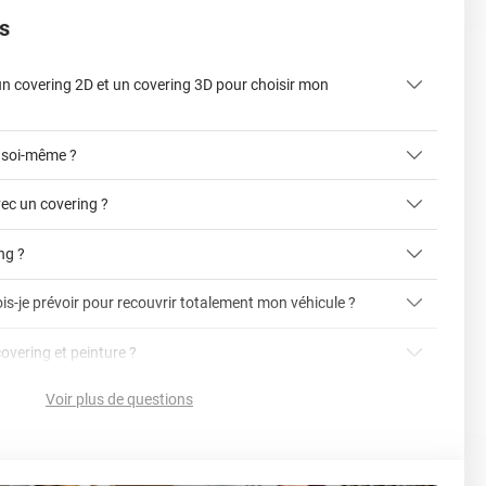
s
 un covering 2D et un covering 3D pour choisir mon
 soi-même ?
ec un covering ?
ing ?
is-je prévoir pour recouvrir totalement mon véhicule ?
article dédié aux covering 2D et 3D
covering 3D
covering et peinture ?
cet article
Avery
Voir plus de questions
vering ?
en cliquant ici
nnelle
la voiture (du bas du parechoc avant jusqu'au bas du
ser soi-même grâce aux
tutos de pose
e voiture complète ?
sant par le toit.)
einture d'origine, pour la garder en bon état