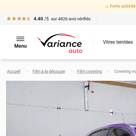
⚠️
Forte activité
4.40
/5
sur
4826
avis vérifiés
Vitres teintées
Menu
Accueil
Film à la découpe
Film covering
Covering voi