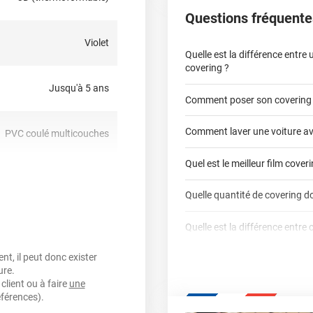
Questions fréquente
Violet
Quelle est la différence entre
covering ?
Jusqu'à 5 ans
Comment poser son covering
covering 2D
Comment laver une voiture av
PVC coulé multicouches
covering 3D
Quel est le meilleur film cover
oui
Quelle quantité de covering do
covering 2D
nt, sensible à la pression,
Quelle est la différence entre 
calculateur total covering
repositionnable
t, il peut donc exister
Est-il possible de retirer un co
Dennison
3M
ure.
qualité professio
oui
client ou à faire
une
Mesurez la longueur de 
Le covering peut se po
Quel covering choisir pour un
éférences).
parechoc arrière, en pas
Le covering protège la p