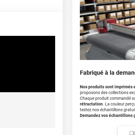
covering 3D
Multipliez ce résultat pa
Le covering peut s'enle
100 µ
Le covering revient moi
lement entre 20°C et 25°C
calculateur
>90%
De -40°C à +90°C
Fabriqué à la deman
A sec
Nos produits sont imprimés 
proposons des collections exc
Chaque produit commandé sur 
rétractation
. La couleur perç
ec apport de chaleur et/ou
testez nos échantillons gratuit
himique selon la nature du
Demandez vos échantillons gr
substrat