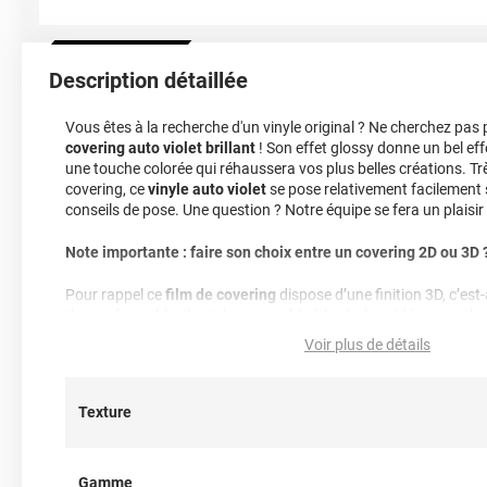
Description détaillée
Vous êtes à la recherche d'un vinyle original ? Ne cherchez pas 
covering auto violet brillant
! Son effet glossy donne un bel effe
une touche colorée qui réhaussera vos plus belles créations. Trè
covering, ce
vinyle auto violet
se pose relativement facilement 
conseils de pose. Une question ? Notre équipe se fera un plaisir 
Note importante : faire son choix entre un covering 2D ou 3D 
Pour rappel ce
film de covering
dispose d’une finition 3D, c’est-à
thermoformable. Il est donc sensible à la chaleur (décapeur t
il est conseillé dans la pose de covering sur tout type de surface
Voir plus de détails
est donc privilégié pour un
total covering
mais également sur 
des rétroviseurs par exemple. Un doute ? N’hésitez pas à conta
d’information !
Texture
Référence produit :
HX20008B
.
Gamme