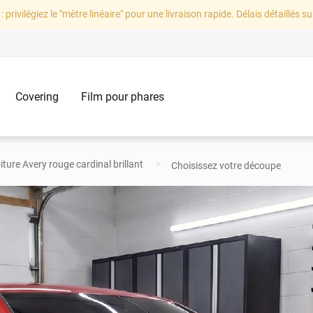
: privilégiez le "mètre linéaire" pour une livraison rapide. Délais détaillés su
Covering
Film pour phares
iture Avery rouge cardinal brillant
Choisissez votre découpe