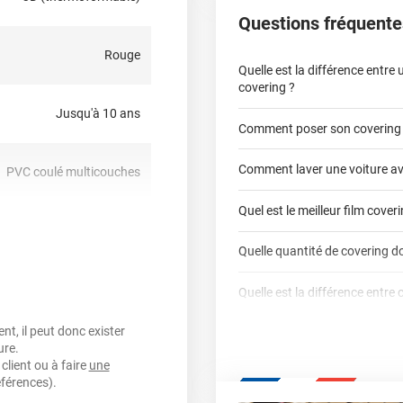
-dire qu’il est
Questions fréquente
hermique ou sèche-cheveux),
, planes à très courbées ! Il
Rouge
du
partiel covering
comme
Quelle est la différence entre
cter notre équipe pour plus
covering ?
Jusqu'à 10 ans
Comment poser son covering
covering 2D
Comment laver une voiture av
PVC coulé multicouches
covering 3D
Quel est le meilleur film cover
oui
Quelle quantité de covering do
covering 2D
nt, sensible à la pression,
Quelle est la différence entre 
calculateur total covering
repositionnable
t, il peut donc exister
Est-il possible de retirer un co
Dennison
3M
ure.
qualité professio
oui
client ou à faire
une
Mesurez la longueur de 
Le covering peut se po
Quel covering choisir pour un
éférences).
parechoc arrière, en pas
Le covering protège la p