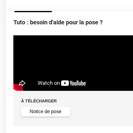
Épaisseur
Tuto : besoin d'aide pour la pose ?
Température D'application
Idéa
Élongation
Température D'utilisation
Type De Pose
À TÉLÉCHARGER
Retrait facile av
Dépose
solution c
Notice de pose