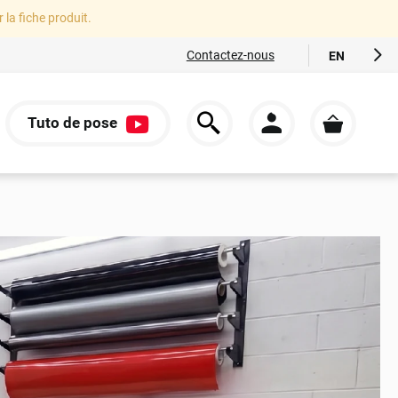
r la fiche produit.
Contactez-nous
EN
FR
ES
Tuto de pose
IT
S
DE