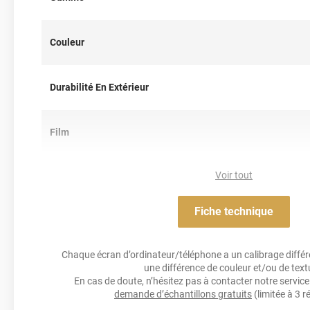
Pour rappel ce
film de covering
dispose d’une finition 3D, c’est-à
thermoformable. Il est donc sensible à la chaleur (décapeur t
il est conseillé dans la pose de covering sur tout type de surface
Couleur
est donc privilégié pour un
total covering
mais également sur 
des rétroviseurs par exemple. Un doute ? N’hésitez pas à conta
d’information !
Durabilité En Extérieur
Film
Voir tout
Résistance Aux Uv
Fiche technique
Acrylique solva
Adhésif
Chaque écran d’ordinateur/téléphone a un calibrage différen
une différence de couleur et/ou de text
Résistance À L'humidité
En cas de doute, n’hésitez pas à contacter notre service 
demande d’échantillons gratuits
(limitée à 3 r