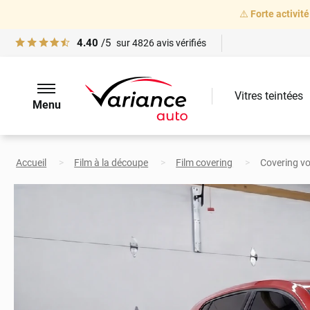
⚠️
Forte activité
4.40
/5
sur
4826
avis vérifiés
Vitres teintées
Menu
Accueil
Film à la découpe
Film covering
Covering vo