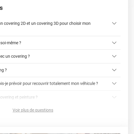
s
 un covering 2D et un covering 3D pour choisir mon
 soi-même ?
ec un covering ?
ing ?
is-je prévoir pour recouvrir totalement mon véhicule ?
article dédié aux covering 2D et 3D
covering 3D
covering et peinture ?
cet article
Avery
Voir plus de questions
vering ?
en cliquant ici
nnelle
la voiture (du bas du parechoc avant jusqu'au bas du
ser soi-même grâce aux
tutos de pose
e voiture complète ?
sant par le toit.)
einture d'origine, pour la garder en bon état