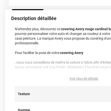
Description détaillée
N'attendez plus, découvrez ce
covering Avery rouge cardinal br
pourrez personnaliser votre auto et changer sa couleur à votre
case peinture. La marque Avery vous propose du covering d'un
professionnelle.
Pour faciliter la pose de votre
covering Avery
, nous vous conseillons de mettre la voiture à l'abris afin d'évit
que la carrosserie soit trop froide. Idéalement il faudrait poser 
température supérieure à 15 degrés.
Voir plus de détails
Nettoyage : les produits utilisés pour le nettoyage et l'entretien
sans composants abrasifs, au pH idéalement équilibré c'est à dir
alcalin (niveau de pH entre 5 et 9), sans alcool, ni acides, ni am
Texture
de glycol, ni détergents nuisibles...
Note importante : faire son choix entre un covering 2D ou 3D 
Gamme