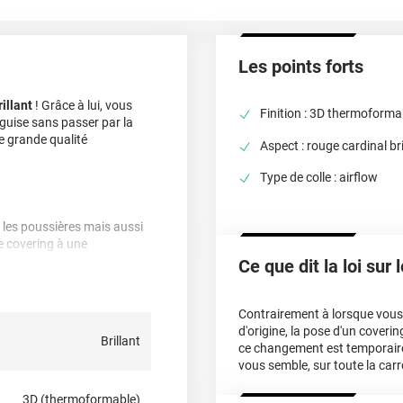
Les points forts
illant
! Grâce à lui, vous
Finition : 3D thermoforma
 guise sans passer par la
e grande qualité
Aspect : rouge cardinal bri
Type de colle : airflow
er les poussières mais aussi
le covering à une
Ce que dit la loi sur
 du covering, doivent être
e ni trop acide, ni trop
Contrairement à lorsque vous f
moniaque, ni chlore, ni éther
d'origine, la pose d'un cover
Brillant
ce changement est temporair
vous semble, sur toute la carr
?
3D (thermoformable)