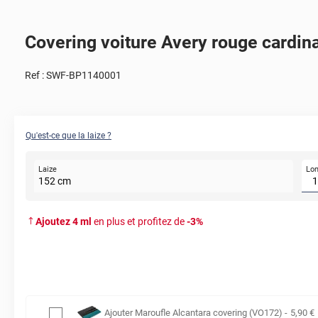
Covering voiture Avery rouge cardinal
Ref :
SWF-BP1140001
Qu'est-ce que la laize ?
Lo
Laize
152
cm
Ajoutez
4
ml
en plus et profitez de
-
3
%
Ajouter
Maroufle Alcantara covering (VO172)
-
5
,90
€