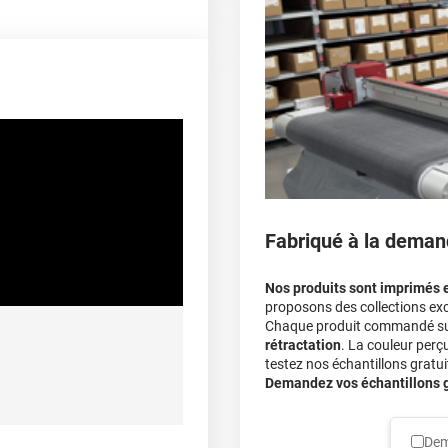
covering 3D
Multipliez ce résultat pa
Le covering peut s'enle
100 µ
Le covering revient moi
lement entre 20°C et 25°C
calculateur
>90%
De -50°C à +110°C
Fabriqué à la deman
A sec
Nos produits sont imprimés 
proposons des collections exc
Chaque produit commandé sur 
rétractation
. La couleur perç
ec apport de chaleur et/ou
testez nos échantillons gratuit
himique selon la nature du
Demandez vos échantillons gr
substrat
Dem