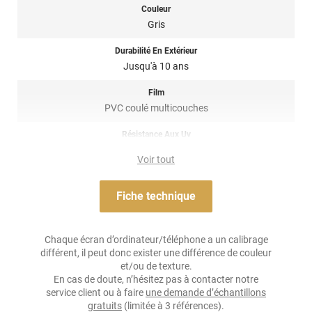
ammoniaque, ni chlore, ni éther de glycol, ni détergents
Couleur
nuisibles...
Gris
Note importante : faire son choix entre un covering 2D ou 3D ?
Durabilité En Extérieur
Jusqu'à 10 ans
Pour rappel ce
film de covering
dispose d’une finition 3D, c’est-à-
dire qu’il est thermoformable. Il est donc sensible à la chaleur
Film
(décapeur thermique ou sèche-cheveux), il est conseillé dans la
PVC coulé multicouches
pose de covering sur tout type de surface, planes à très
courbées ! Il est donc privilégié pour un
total covering
mais
Résistance Aux Uv
également sur du
partiel covering
comme des rétroviseurs par
oui
exemple. Un doute ? N’hésitez pas à contacter notre équipe pour
Voir tout
plus d’information !
Adhésif
Acrylique solvant, sensible à la pression, repositionnable
Fiche technique
Résistance À L'humidité
oui
Chaque écran d’ordinateur/téléphone a un calibrage
différent, il peut donc exister une différence de couleur
Épaisseur
et/ou de texture.
100 µ
En cas de doute, n’hésitez pas à contacter notre
service client ou à faire
une demande d’échantillons
Température D'application
gratuits
(limitée à 3 références).