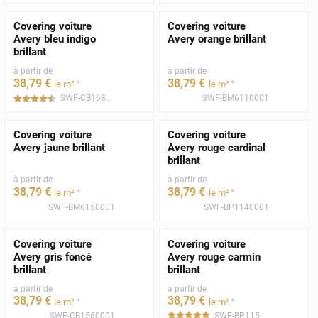
Covering voiture
Covering voiture
Avery bleu indigo
Avery orange brillant
brillant
à partir de
à partir de
38
,79
€
38
,79
€
*
*
le m²
le m²
SWF-CB1680001
SWF-BM6110001
*****
Covering voiture
Covering voiture
Avery jaune brillant
Avery rouge cardinal
brillant
à partir de
à partir de
38
,79
€
38
,79
€
*
*
le m²
le m²
SWF-BM6150001
SWF-BP1140001
Covering voiture
Covering voiture
Avery gris foncé
Avery rouge carmin
brillant
brillant
à partir de
à partir de
38
,79
€
38
,79
€
*
*
le m²
le m²
SWF-CB1560001
SWF-BP1150001
*****