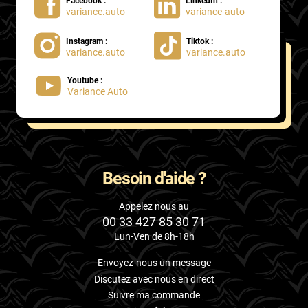
Facebook :
LinkedIn :
variance.auto
variance-auto
Instagram :
Tiktok :
variance.auto
variance.auto
Youtube :
Variance Auto
Besoin d'aide ?
Appelez nous au
00 33 427 85 30 71
Lun-Ven de 8h-18h
Envoyez-nous un message
Discutez avec nous en direct
Suivre ma commande