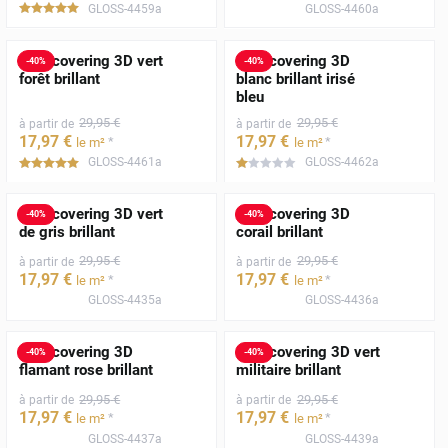
GLOSS-4459a
GLOSS-4460a
*****
Film covering 3D vert
Film covering 3D
-
40
%
-
40
%
forêt brillant
blanc brillant irisé
bleu
29
,95
€
29
,95
€
à partir de
à partir de
17
,97
€
17
,97
€
*
*
le m²
le m²
GLOSS-4461a
GLOSS-4462a
*****
*****
Film covering 3D vert
Film covering 3D
-
40
%
-
40
%
de gris brillant
corail brillant
29
,95
€
29
,95
€
à partir de
à partir de
17
,97
€
17
,97
€
*
*
le m²
le m²
GLOSS-4435a
GLOSS-4436a
Film covering 3D
Film covering 3D vert
-
40
%
-
40
%
flamant rose brillant
militaire brillant
29
,95
€
29
,95
€
à partir de
à partir de
17
,97
€
17
,97
€
*
*
le m²
le m²
GLOSS-4437a
GLOSS-4439a