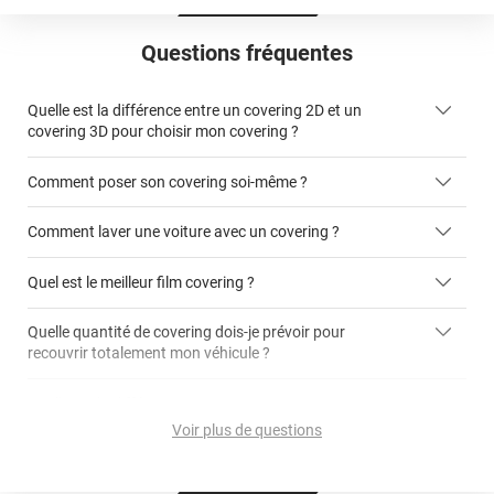
Questions fréquentes
Quelle est la différence entre un covering 2D et un
covering 3D pour choisir mon covering ?
Comment poser son covering soi-même ?
covering 2D
Comment laver une voiture avec un covering ?
covering 3D
Quel est le meilleur film covering ?
Quelle quantité de covering dois-je prévoir pour
recouvrir totalement mon véhicule ?
covering 2D
article dédié aux covering 2D
covering 3D
Quelle est la différence entre covering et peinture ?
calculateur total covering
et 3D
Voir plus de questions
cet article
Est-il possible de retirer un covering ?
Avery Dennison
3M
en cliquant
qualité