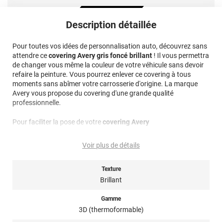
Description détaillée
Pour toutes vos idées de personnalisation auto, découvrez sans
attendre ce
covering Avery gris foncé brillant
! Il vous permettra
de changer vous même la couleur de votre véhicule sans devoir
refaire la peinture. Vous pourrez enlever ce covering à tous
moments sans abîmer votre carrosserie d'origine. La marque
Avery vous propose du covering d'une grande qualité
professionnelle.
Pour faciliter la pose de votre
covering Avery
, nous vous conseillons de mettre la voiture à l'abris afin d'éviter
Voir plus de détails
les poussières mais aussi que la carrosserie soit trop froide.
Idéalement il faudrait poser le covering à une température
supérieure à 15 degrés.
Texture
Brillant
Nettoyage : les produits utilisés pour le nettoyage et l'entretien
du covering, doivent être sans composants abrasifs, au pH
Gamme
idéalement équilibré c'est à dire ni trop acide, ni trop alcalin
3D (thermoformable)
(niveau de pH entre 5 et 9), sans alcool, ni acides, ni