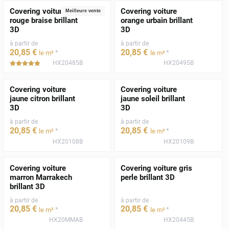
Covering voiture
Covering voiture
Meilleure vente
rouge braise brillant
orange urbain brillant
3D
3D
à partir de
à partir de
20
,85
€
20
,85
€
*
*
le m²
le m²
HX20485B
HX20495B
*****
Covering voiture
Covering voiture
jaune citron brillant
jaune soleil brillant
3D
3D
à partir de
à partir de
20
,85
€
20
,85
€
*
*
le m²
le m²
HX20108B
HX20109B
Covering voiture
Covering voiture gris
marron Marrakech
perle brillant 3D
brillant 3D
à partir de
à partir de
20
,85
€
20
,85
€
*
*
le m²
le m²
HX20MMAB
HX20445B