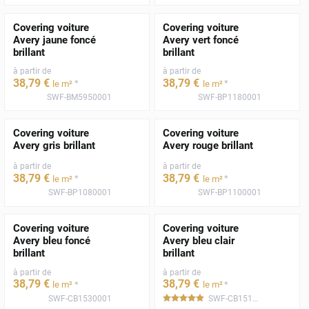
Covering voiture
Covering voiture
Avery jaune foncé
Avery vert foncé
brillant
brillant
à partir de
à partir de
38
,79
€
38
,79
€
*
*
le m²
le m²
SWF-BM5950001
SWF-BP1180001
Covering voiture
Covering voiture
Avery gris brillant
Avery rouge brillant
à partir de
à partir de
38
,79
€
38
,79
€
*
*
le m²
le m²
SWF-BP1080001
SWF-BP1100001
Covering voiture
Covering voiture
Avery bleu foncé
Avery bleu clair
brillant
brillant
à partir de
à partir de
38
,79
€
38
,79
€
*
*
le m²
le m²
SWF-CB1530001
SWF-CB1510001
*****