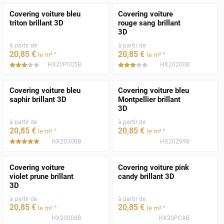
Covering voiture bleu
Covering voiture
triton brillant 3D
rouge sang brillant
3D
à partir de
à partir de
20
,85
€
20
,85
€
*
*
le m²
le m²
HX20P005B
HX20200B
*****
*****
Covering voiture bleu
Covering voiture bleu
saphir brillant 3D
Montpellier brillant
3D
à partir de
à partir de
20
,85
€
20
,85
€
*
*
le m²
le m²
HX20300B
HX20299B
*****
Covering voiture
Covering voiture pink
violet prune brillant
candy brillant 3D
3D
à partir de
à partir de
20
,85
€
20
,85
€
*
*
le m²
le m²
HX20008B
HX20PCAB