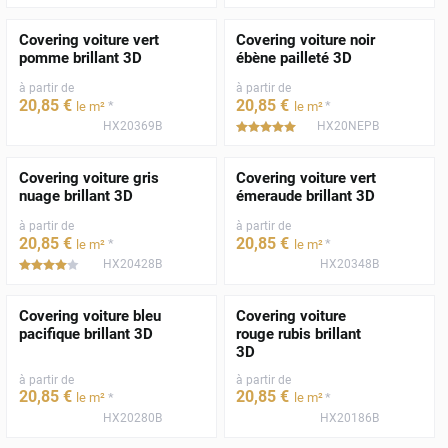
Covering voiture vert
Covering voiture noir
pomme brillant 3D
ébène pailleté 3D
à partir de
à partir de
20
,85
€
20
,85
€
*
*
le m²
le m²
HX20369B
HX20NEPB
*****
Covering voiture gris
Covering voiture vert
nuage brillant 3D
émeraude brillant 3D
à partir de
à partir de
20
,85
€
20
,85
€
*
*
le m²
le m²
HX20428B
HX20348B
*****
Covering voiture bleu
Covering voiture
pacifique brillant 3D
rouge rubis brillant
3D
à partir de
à partir de
20
,85
€
20
,85
€
*
*
le m²
le m²
HX20280B
HX20186B