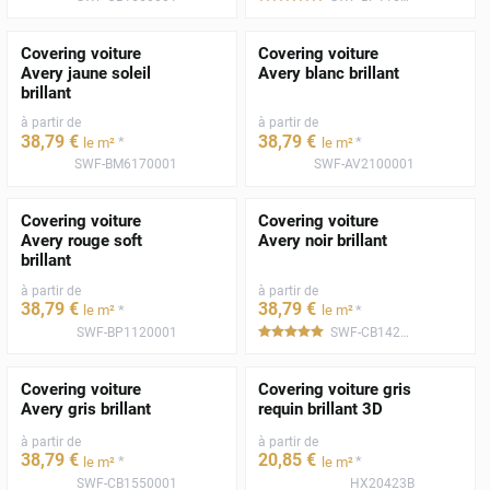
Covering voiture
Covering voiture
Avery jaune soleil
Avery blanc brillant
brillant
à partir de
à partir de
38
,79
€
38
,79
€
*
*
le m²
le m²
SWF-BM6170001
SWF-AV2100001
Covering voiture
Covering voiture
Avery rouge soft
Avery noir brillant
brillant
à partir de
à partir de
38
,79
€
38
,79
€
*
*
le m²
le m²
SWF-BP1120001
SWF-CB1420001
*****
Covering voiture
Covering voiture gris
Avery gris brillant
requin brillant 3D
à partir de
à partir de
38
,79
€
20
,85
€
*
*
le m²
le m²
SWF-CB1550001
HX20423B