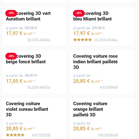
Film covering 3D vert
Film covering 3D
-
40
%
-
40
%
Auratium brillant
bleu Miami brillant
29
,95
€
29
,95
€
à partir de
à partir de
17
,97
€
17
,97
€
*
*
le m²
le m²
GLOSS-4440a
GLOSS-4444a
*****
Film covering 3D
Covering voiture rose
-
40
%
beige foncé brillant
indien brillant pailleté
3D
28
,41
€
à partir de
à partir de
17
,05
€
20
,85
€
*
*
le m²
le m²
GLOSS-4445a
HX20RINB
Covering voiture
Covering voiture
violet sureau brillant
orange brillant
3D
pailleté 3D
à partir de
à partir de
20
,85
€
20
,85
€
*
*
le m²
le m²
HX20352B
HX20OAUB
*****