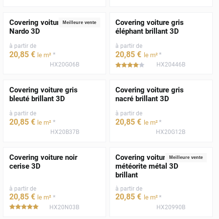
Covering voiture gris
Covering voiture gris
Meilleure vente
Nardo 3D
éléphant brillant 3D
à partir de
à partir de
20
,85
€
20
,85
€
*
*
le m²
le m²
HX20G06B
HX20446B
*****
Covering voiture gris
Covering voiture gris
bleuté brillant 3D
nacré brillant 3D
à partir de
à partir de
20
,85
€
20
,85
€
*
*
le m²
le m²
HX20B37B
HX20G12B
Covering voiture noir
Covering voiture gris
Meilleure vente
cerise 3D
météorite métal 3D
brillant
à partir de
à partir de
20
,85
€
20
,85
€
*
*
le m²
le m²
HX20N03B
HX20990B
*****