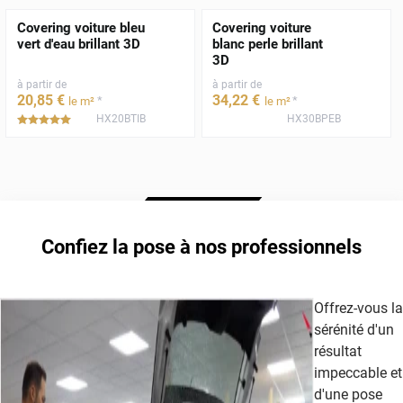
Covering voiture bleu
Covering voiture
vert d'eau brillant 3D
blanc perle brillant
3D
à partir de
à partir de
20
,85
€
34
,22
€
*
*
le m²
le m²
HX20BTIB
HX30BPEB
*****
Confiez la pose à nos professionnels
Offrez-vous la
sérénité d'un
résultat
impeccable et
d'une pose