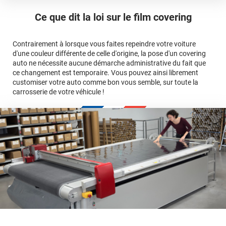
ici
Le covering peut se poser soi-même grâce aux
tutos de
Quel covering choisir pour une voiture complète ?
professionnelle
Mesurez la longueur de la voiture (du bas du parechoc
pose
Ce que dit la loi sur
le film covering
avant jusqu'au bas du parechoc arrière, en passant par le
covering 3D
Le covering protège la peinture d'origine, pour la garder en
toit.)
bon état
Multipliez ce résultat par 3.
Contrairement à lorsque vous faites repeindre votre voiture
Le covering peut s'enlever à tout moment
d'une couleur différente de celle d'origine, la pose d'un covering
Le covering revient moins cher
conseillers
auto ne nécessite aucune démarche administrative du fait que
commerciaux
ce changement est temporaire. Vous pouvez ainsi librement
customiser votre auto comme bon vous semble, sur toute la
carrosserie de votre véhicule !
calculateur