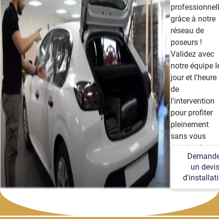
professionnel
grâce à notre
réseau de
poseurs !
Validez avec
notre équipe l
jour et l'heure
de
l'intervention
pour profiter
pleinement
sans vous
soucier des
Demande
détails
un devi
techniques et
d'installat
logistiques.