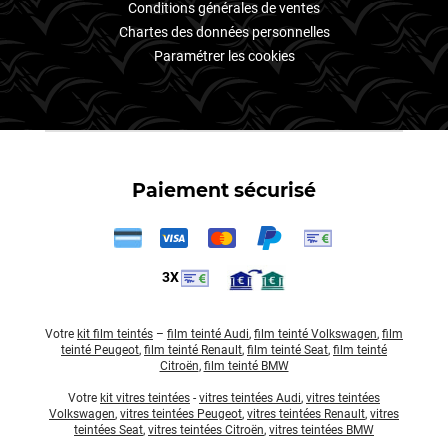
Conditions générales de ventes
Chartes des données personnelles
Paramétrer les cookies
Paiement sécurisé
3X
Votre
kit film teintés
–
film teinté Audi
,
film teinté Volkswagen
,
film
teinté Peugeot
,
film teinté Renault
,
film teinté Seat
,
film teinté
Citroën
,
film teinté BMW
Votre
kit vitres teintées
-
vitres teintées Audi
,
vitres teintées
Volkswagen
,
vitres teintées Peugeot
,
vitres teintées Renault
,
vitres
teintées Seat
,
vitres teintées Citroën
,
vitres teintées BMW