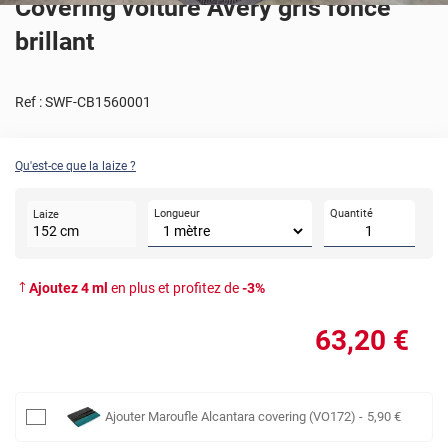
Covering voiture Avery gris foncé
brillant
Ref :
SWF-CB1560001
Qu'est-ce que la laize ?
Longueur
Quantité
Laize
152
cm
Ajoutez
4
ml
en plus et profitez de
-
3
%
63
,20
€
Ajouter
Maroufle Alcantara covering (VO172)
-
5
,90
€