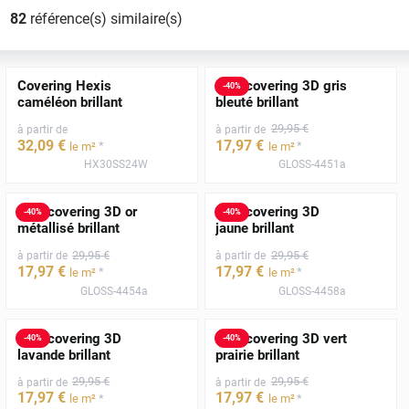
82
référence(s) similaire(s)
Covering Hexis
Film covering 3D gris
-
40
%
caméléon brillant
bleuté brillant
29
,95
€
à partir de
à partir de
32
,09
€
17
,97
€
*
*
le m²
le m²
HX30SS24W
GLOSS-4451a
Film covering 3D or
Film covering 3D
-
40
%
-
40
%
métallisé brillant
jaune brillant
29
,95
€
29
,95
€
à partir de
à partir de
17
,97
€
17
,97
€
*
*
le m²
le m²
GLOSS-4454a
GLOSS-4458a
Film covering 3D
Film covering 3D vert
-
40
%
-
40
%
lavande brillant
prairie brillant
29
,95
€
29
,95
€
à partir de
à partir de
17
,97
€
17
,97
€
*
*
le m²
le m²