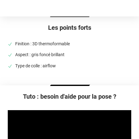
Idéalement entre 20°C et 25°C
Élongation
>90%
Les points forts
Température D'utilisation
De -50°C à +110°C
Finition : 3D thermoformable
Type De Pose
Aspect : gris foncé brillant
A sec
Type de colle : airflow
Dépose
Retrait facile avec apport de chaleur et/ou solution chimique
selon la nature du substrat
Tuto : besoin d'aide pour la pose ?