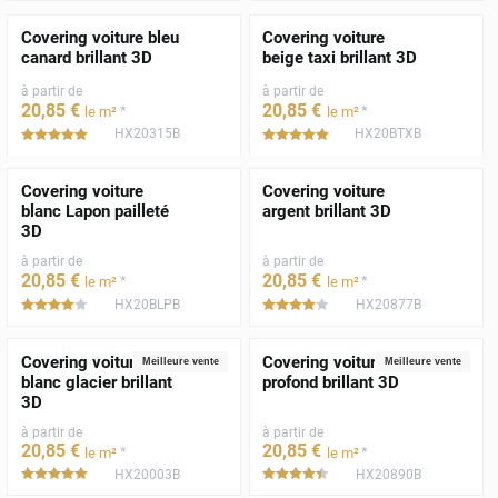
Covering voiture bleu
Covering voiture
canard brillant 3D
beige taxi brillant 3D
à partir de
à partir de
20
,85
€
20
,85
€
*
*
le m²
le m²
HX20315B
HX20BTXB
*****
*****
Covering voiture
Covering voiture
blanc Lapon pailleté
argent brillant 3D
3D
à partir de
à partir de
20
,85
€
20
,85
€
*
*
le m²
le m²
HX20BLPB
HX20877B
*****
*****
Covering voiture
Covering voiture noir
Meilleure vente
Meilleure vente
blanc glacier brillant
profond brillant 3D
3D
à partir de
à partir de
20
,85
€
20
,85
€
*
*
le m²
le m²
HX20003B
HX20890B
*****
*****