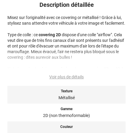
Description détaillée
Misez sur l'originalité avec ce covering or métallisé ! Grâce à lui,
stylisez sans attendre votre véhicule à votre image et facilement.
Type de colle : ce
covering 2D
dispose d'une colle "airflow". Cela
veut dire que de très fins canaux d'air sont présents sur l'adhésif
et ont pour rôle d'évacuer un maximum d'air lors de l'étape du
marouflage. Mieux évacué, l'air ne restera plus bloqué sous le
covering : dites aurevoir aux bulles !
Note importante : faire son choix entre un covering 2D ou 3D ?
Voir plus de détails
Pour rappel ce film de covering dispose d’une finition 2D, c’est-à-
dire qu’il est non thermoformable. Il n’est donc pas sensible à la
Texture
chaleur, il est conseillé dans la pose de covering sur des surfaces
plutôt plates et peu courbées afin d’éviter tout risque de plis et
Métallisé
de bulles. Il est fortement déconseillé pour un total covering mais
plutôt utilisé en partiel covering. Un doute ? N’hésitez pas à
Gamme
contacter notre équipe pour plus d’information !
2D (non thermoformable)
Ce covering auto or métallisé 2D de la marque Variance Auto est
Couleur
fabriqué en Italie.