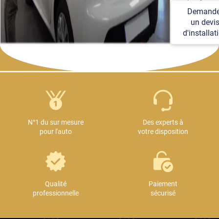
soucier des
Demande
détails
un devi
techniques et
d'installat
logistiques.
N°1 du sur mesure
Des experts à
pour l'auto
votre disposition
Qualité
Paiement
professionnelle
sécurisé