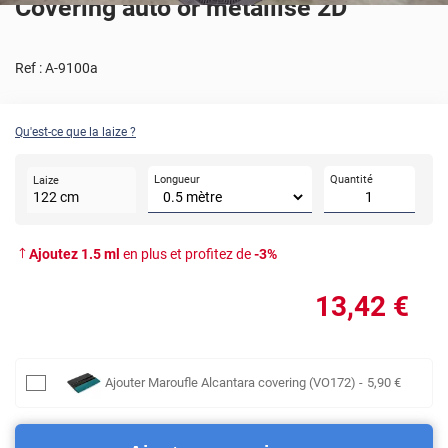
Covering auto or métallisé 2D
Ref :
A-9100a
Qu'est-ce que la laize ?
Longueur
Quantité
Laize
122
cm
Ajoutez
1.5
ml
en plus et profitez de
-
3
%
13
,42
€
Ajouter
Maroufle Alcantara covering (VO172)
-
5
,90
€