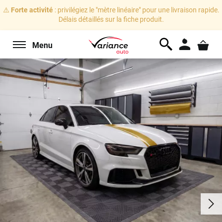
⚠️
Forte activité
: privilégiez le "mètre linéaire" pour une livraison rapide.
Délais détaillés sur la fiche produit.
Menu