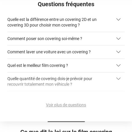
Questions fréquentes
Quelle est la différence entre un covering 2D et un
covering 3D pour choisir mon covering ?
Comment poser son covering soi-même ?
covering 2D
Comment laver une voiture avec un covering ?
covering 3D
Quel est le meilleur film covering ?
Quelle quantité de covering dois-je prévoir pour
recouvrir totalement mon véhicule ?
covering 2D
article dédié aux covering 2D
covering 3D
Quelle est la différence entre covering et peinture ?
calculateur total covering
et 3D
Voir plus de questions
cet article
Est-il possible de retirer un covering ?
Avery Dennison
3M
en cliquant
qualité
ici
Le covering peut se poser soi-même grâce aux
tutos de
Quel covering choisir pour une voiture complète ?
professionnelle
Mesurez la longueur de la voiture (du bas du parechoc
pose
Ce que dit la loi sur
le film covering