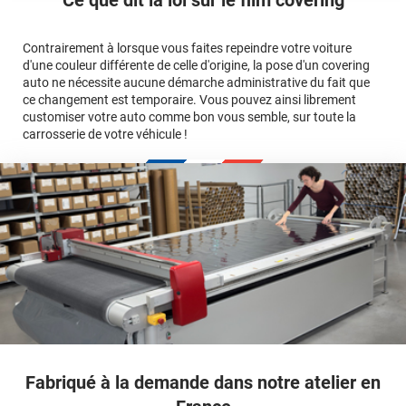
avant jusqu'au bas du parechoc arrière, en passant par le
covering 3D
Le covering protège la peinture d'origine, pour la garder en
toit.)
bon état
Multipliez ce résultat par 3.
Contrairement à lorsque vous faites repeindre votre voiture
Le covering peut s'enlever à tout moment
d'une couleur différente de celle d'origine, la pose d'un covering
Le covering revient moins cher
conseillers
auto ne nécessite aucune démarche administrative du fait que
commerciaux
ce changement est temporaire. Vous pouvez ainsi librement
customiser votre auto comme bon vous semble, sur toute la
carrosserie de votre véhicule !
calculateur
Fabriqué à la demande dans notre atelier en