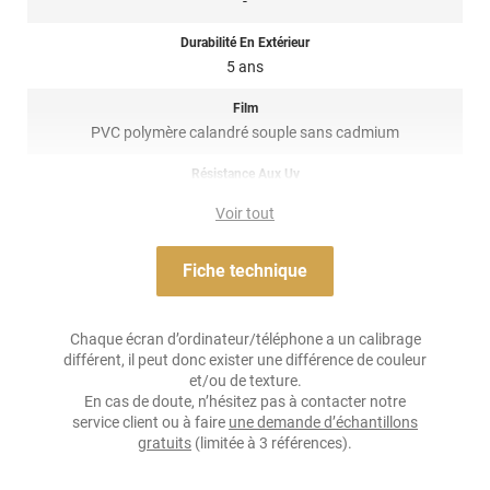
-
Référence produit :
a9100a
.
Durabilité En Extérieur
5 ans
Film
PVC polymère calandré souple sans cadmium
Résistance Aux Uv
non
Voir tout
Adhésif
Acrylique permanent transparent ou gris
Fiche technique
Résistance À L'humidité
non
Chaque écran d’ordinateur/téléphone a un calibrage
différent, il peut donc exister une différence de couleur
Épaisseur
et/ou de texture.
75 µ
En cas de doute, n’hésitez pas à contacter notre
service client ou à faire
une demande d’échantillons
Température D'application
gratuits
(limitée à 3 références).
De +12°C à +28°C