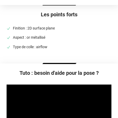
Élongation
> 100%
Les points forts
Température D'utilisation
De -40°C à +90°C
Finition : 2D surface plane
Type De Pose
Aspect : or métallisé
A sec
Type de colle : airflow
Dépose
Facile sans laisser de trace
Tuto : besoin d'aide pour la pose ?