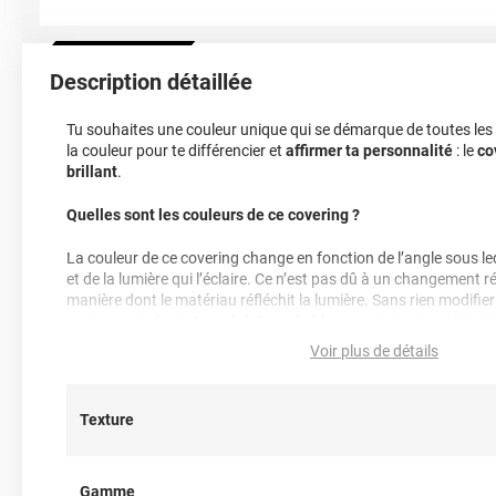
Description détaillée
Tu souhaites une couleur unique qui se démarque de toutes les s
la couleur pour te différencier et
affirmer ta personnalité
: le
co
brillant
.
Quelles sont les couleurs de ce covering ?
La couleur de ce covering change en fonction de l’angle sous le
et de la lumière qui l’éclaire. Ce n’est pas dû à un changement ré
manière dont le matériau réfléchit la lumière. Sans rien modifier
peut passer du
vert au violet
, ou du
bleu au rouge
. Les pigment
minuscules paillettes métalliques entourées de couches très fi
Voir plus de détails
avec la lumière et créent un
effet caméléon
.
Ton véhicule n’a donc pas “une” couleur fixe, mais plusieurs, qu
Texture
mouvement et l’éclairage.
Ce covering Hexis ne sera pas pour tout le monde. Cette couleur
en série limitée. Tu l’auras compris, si tu veux ce covering haut 
Gamme