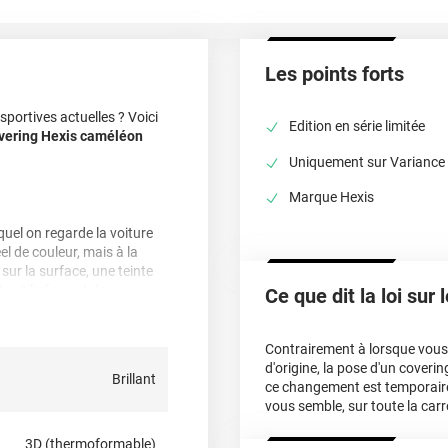
Les points forts
portives actuelles ? Voici
Edition en série limitée
vering Hexis caméléon
Uniquement sur Variance
Marque Hexis
quel on regarde la voiture
el de couleur, mais à la
 sur la surface, une teinte
s utilisés sont de
Ce que dit la loi sur
nes. Ces couches jouent
Contrairement à lorsque vous f
i apparaissent selon le
d'origine, la pose d'un cover
Brillant
ce changement est temporair
vous semble, sur toute la carr
 iridescente exclusive est
de gamme, il te faut faire
3D (thermoformable)