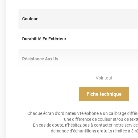
vite.
Pour te faire une idée de ce covering sur ta voiture, commande 
Couleur
Mais, prends vite ta décision, car notre stock s’épuise rapideme
Référence produit :
HX30SS24W
.
Durabilité En Extérieur
Résistance Aux Uv
Voir tout
Résistance À L'humidité
Fiche technique
Épaisseur
Chaque écran d’ordinateur/téléphone a un calibrage différen
Température D'application
idéa
une différence de couleur et/ou de text
En cas de doute, n’hésitez pas à contacter notre service 
demande d’échantillons gratuits
(limitée à 3 r