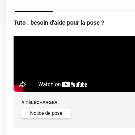
Température D'utilisation
Type De Pose
Tuto : besoin d'aide pour la pose ?
Dépose
Fa
À TÉLÉCHARGER
Notice de pose