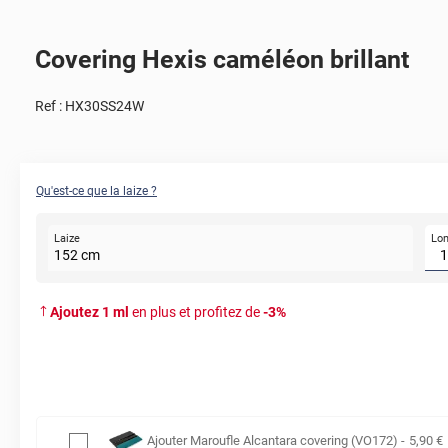
Covering Hexis caméléon brillant
Ref :
HX30SS24W
Qu'est-ce que la laize ?
Lo
Laize
152
cm
Ajoutez
1
ml
en plus et profitez de
-
3
%
Ajouter
Maroufle Alcantara covering (VO172)
-
5
,90
€