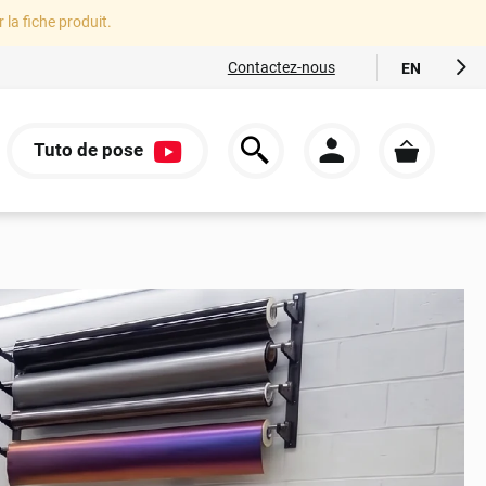
r la fiche produit.
Contactez-nous
EN
FR
ES
Tuto de pose
IT
S
DE