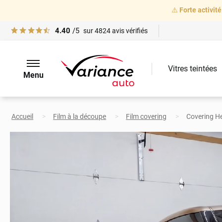
⚠️
Forte activité
4.40
/5
sur
4824
avis vérifiés
Vitres teintées
Menu
Accueil
Film à la découpe
Film covering
Covering He