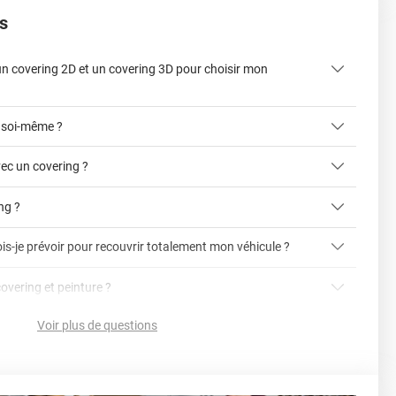
s
 un covering 2D et un covering 3D pour choisir mon
 soi-même ?
ec un covering ?
ing ?
is-je prévoir pour recouvrir totalement mon véhicule ?
article dédié aux covering 2D et 3D
covering 3D
covering et peinture ?
cet article
Avery
Voir plus de questions
vering ?
en cliquant ici
nnelle
la voiture (du bas du parechoc avant jusqu'au bas du
ser soi-même grâce aux
tutos de pose
e voiture complète ?
sant par le toit.)
einture d'origine, pour la garder en bon état