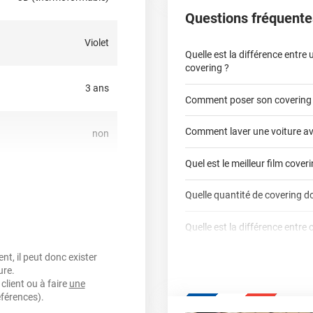
Questions fréquente
un échantillon gratuit.
Violet
nt.
Quelle est la différence entre
covering ?
3 ans
Comment poser son covering
covering 2D
Comment laver une voiture av
non
covering 3D
Quel est le meilleur film cover
non
Quelle quantité de covering do
covering 2D
130 µ
Quelle est la différence entre 
calculateur total covering
t, il peut donc exister
Est-il possible de retirer un co
Dennison
3M
lement entre 20°C et 25°C
ure.
qualité professio
client ou à faire
une
Mesurez la longueur de 
Le covering peut se po
Quel covering choisir pour un
éférences).
parechoc arrière, en pas
Le covering protège la p