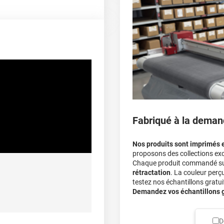
covering 3D
Multipliez ce résultat pa
de -40°C à +90°C
Le covering peut s'enle
Le covering revient moi
A sec
cile sans laisser de traces
calculateur
Fabriqué à la deman
Nos produits sont imprimés 
proposons des collections exc
Chaque produit commandé sur 
rétractation
. La couleur perç
testez nos échantillons gratuit
Demandez vos échantillons gr
D