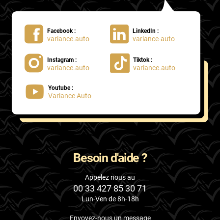
Facebook :
LinkedIn :
variance.auto
variance-auto
Instagram :
Tiktok :
variance.auto
variance.auto
Youtube :
Variance Auto
Besoin d'aide ?
Appelez nous au
00 33 427 85 30 71
Lun-Ven de 8h-18h
Envoyez-nous un message