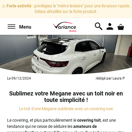
⚠️
Forte activité
: privilégiez le "mètre linéaire" pour une livraison rapide.
Délais détaillés sur la fiche produit.
Menu
Le 09/12/2024
rédigé par Laura P
Sublimez votre Megane avec un toit noir en
toute simplicité !
Le toit d'une Megane sublimée avec un covering noir
Le covering, et plus particulièrement le
covering toit
, est une
tendance qui ne cesse de séduire les
amateurs de