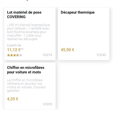
Lot matériel de pose
Décapeur thermique
COVERING
- 250 ml d'alcool isopropylique
pour nettoyer - 1 raclette avec
bord feutrine alcantara pour
maroufler - 1 cutter pour
réaliser les découpes
à partir de
11
,12
€
**
45
,90
€
VO216
VO240
*****
Chiffon en microfibres
pour voiture et moto
Le chiffon en microfibres
nettoiera en douceur vos
motos et voitures. Douceur
garantie !
4
,33
€
VO269