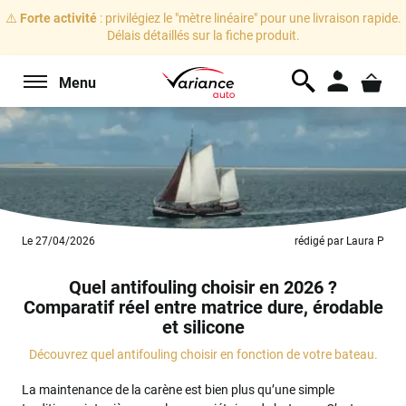
⚠️
Forte activité
: privilégiez le "mètre linéaire" pour une livraison rapide.
Délais détaillés sur la fiche produit.
Menu
Le 27/04/2026
rédigé par Laura P
Quel antifouling choisir en 2026 ?
Comparatif réel entre matrice dure, érodable
et silicone
Découvrez quel antifouling choisir en fonction de votre bateau.
La maintenance de la carène est bien plus qu’une simple