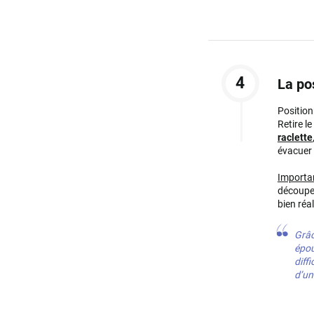
4
La po
Position
Retire l
raclette
évacuer 
Importan
découpe.
bien réal
Grâce
épou
diffi
d’u