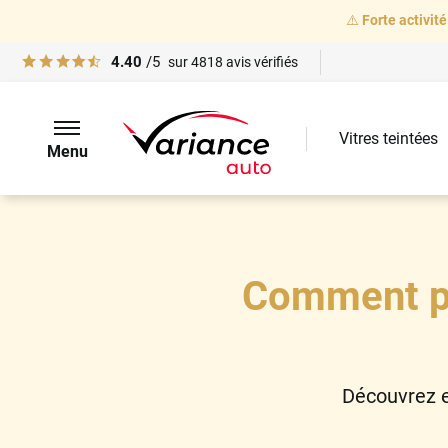
⚠️
Forte activité
4.40
/5
sur
4818
avis vérifiés
Vitres teintées
Menu
Comment po
Découvrez e