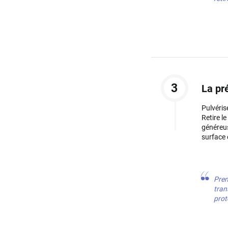
3
La pr
Pulvéris
Retire l
généreus
surface 
Pren
tran
prot