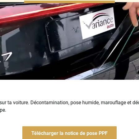
sur ta voiture. Décontamination, pose humide, marouflage et dé
ape.
Télécharger la notice de pose PPF