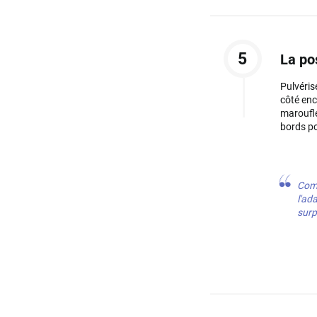
5
La po
Pulvérise
côté enc
maroufle
bords po
Comm
l'ad
surp