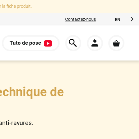
r la fiche produit.
Contactez-nous
EN
FR
ES
Tuto de pose
IT
S
DE
echnique de
nti-rayures.