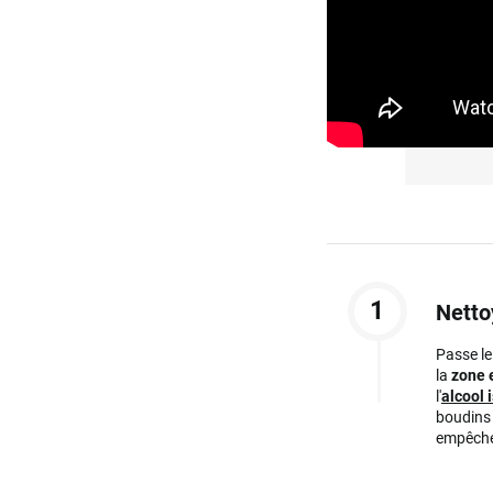
1
Netto
Passe le
la
zone 
l'
alcool 
boudins d
empêche 