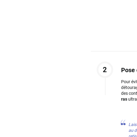
2
Pose 
Pour évi
détourag
des cont
ras
ultra
Lais
au d
retir