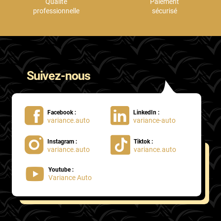
Qualité
Paiement
professionnelle
sécurisé
Suivez-nous
Facebook :
LinkedIn :
variance.auto
variance-auto
Instagram :
Tiktok :
variance.auto
variance.auto
Youtube :
Variance Auto