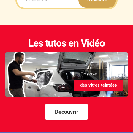
Les tutos en Vidéo
On pose
des vitres teintées
Découvrir